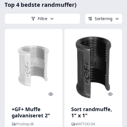
Top 4 bedste randmuffer)
Filtre
Sortering
Quick look
Quick l
+GF+ Muffe
Sort randmuffe,
galvaniseret 2"
1" x 1"
Proshop.dk
WATTOO.DK