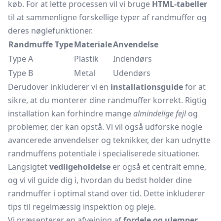
køb. For at lette processen vil vi bruge
HTML-tabeller
til at sammenligne forskellige typer af randmuffer og
deres nøglefunktioner.
Randmuffe Type
Materiale
Anvendelse
Type A
Plastik
Indendørs
Type B
Metal
Udendørs
Derudover inkluderer vi en
installationsguide
for at
sikre, at du monterer dine randmuffer korrekt. Rigtig
installation kan forhindre mange
almindelige fejl
og
problemer, der kan opstå. Vi vil også udforske nogle
avancerede anvendelser og teknikker, der kan udnytte
randmuffens potentiale i specialiserede situationer.
Langsigtet
vedligeholdelse
er også et centralt emne,
og vi vil guide dig i, hvordan du bedst holder dine
randmuffer i optimal stand over tid. Dette inkluderer
tips til regelmæssig inspektion og pleje.
Vi præsenterer en afvejning af
fordele og ulemper
,