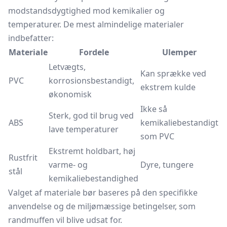
modstandsdygtighed mod kemikalier og
temperaturer. De mest almindelige materialer
indbefatter:
Materiale
Fordele
Ulemper
Letvægts,
Kan sprække ved
PVC
korrosionsbestandigt,
ekstrem kulde
økonomisk
Ikke så
Sterk, god til brug ved
ABS
kemikaliebestandigt
lave temperaturer
som PVC
Ekstremt holdbart, høj
Rustfrit
varme- og
Dyre, tungere
stål
kemikaliebestandighed
Valget af materiale bør baseres på den specifikke
anvendelse og de miljømæssige betingelser, som
randmuffen vil blive udsat for.