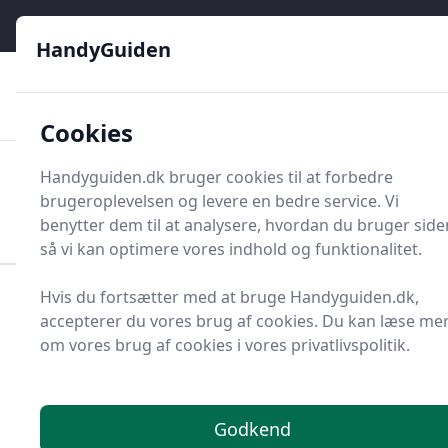
HandyGuiden - Din genvej til gør-det-selv og håndværkere
e menu
HandyGuiden
👌
🏆
De bedste priser
2.552 forskellige produkttyper
🛍️
🎖️
⭐⭐⭐⭐⭐
Tryg shopping
Mange kategorier
Cookies
HandyGuiden
Handyguiden.dk bruger cookies til at forbedre
Men
brugeroplevelsen og levere en bedre service. Vi
Søg nu
Søg nu
benytter dem til at analysere, hvordan du bruger side
så vi kan optimere vores indhold og funktionalitet.
Hvis du fortsætter med at bruge Handyguiden.dk,
Forside
Renovering og Byggeri
Værktøj
accepterer du vores brug af cookies. Du kan læse me
Diverse værktøj
Værktøjsdele og tilbehør
om vores brug af cookies i vores privatlivspolitik.
Koblinger og tilbehør
Randmuffe
Top 4 bedste
randmuffer
Godkend