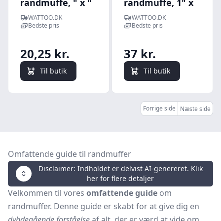
randmuffe, " x "
randmuffe, 1" x
1"
WATTOO.DK
WATTOO.DK
Bedste pris
Bedste pris
20,25 kr.
37 kr.
Til butik
Til butik
Forrige side
Næste side
Omfattende guide til randmuffer
Disclaimer: Indholdet er delvist AI-genereret. Klik
her for flere detaljer
Velkommen til vores
omfattende guide
om
randmuffer. Denne guide er skabt for at give dig en
dybdegående forståelse
af alt, der er værd at vide om