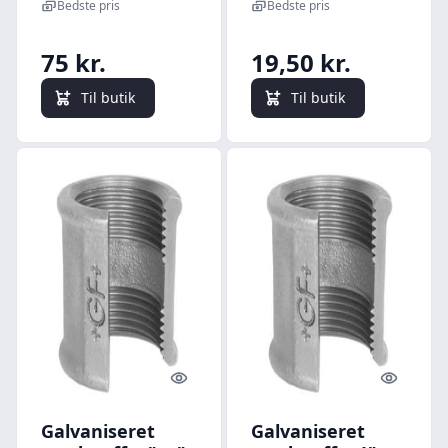
Bedste pris
Bedste pris
75 kr.
19,50 kr.
Til butik
Til butik
Quick look
Quick l
Galvaniseret
Galvaniseret