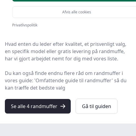
Afvis alle cookies
Velkommen til HandyGuiden! Vi har gjort arbejdet for
dig og udvalgt 4 af de bedste randmuffer på
Privatlivspolitik
markedet.
Hvad enten du leder efter kvalitet, et prisvenligt valg,
en specifik model eller gratis levering på randmuffe,
har vi gjort arbejdet nemt for dig med vores liste.
Du kan også finde endnu flere råd om randmuffer i
vores guide: 'Omfattende guide til randmuffer' så du
kan træffe det bedste valg
Se alle 4 randmuffer
Gå til guiden