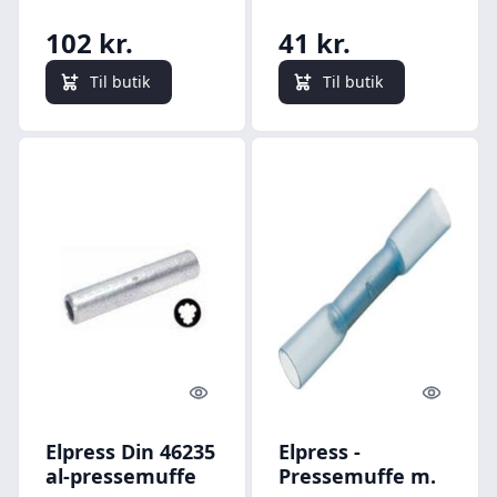
102 kr.
41 kr.
Til butik
Til butik
Quick look
Quick l
Elpress Din 46235
Elpress -
al-pressemuffe
Pressemuffe m.