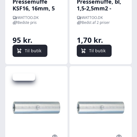
Pressemuffe
Pressemuffe, bl,
KSF16, 16mm, 5
1,5-2,5mm2 -
stk.
Cabicon
WATTOO.DK
WATTOO.DK
Bedste pris
Bedst af 2 priser
95 kr.
1,70 kr.
Til butik
Til butik
Spar 37 kr.
Quick look
Quick l