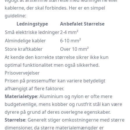
vigtigt at afstemme størrelse med ledningerne eller
kablerne, der skal forbindes. Her er en simpel
guideline:
Ledningstype
Anbefalet Størrelse
Små elektriske ledninger
2-4 mm²
Almindelige kabler
6-10 mm²
Store kraftkabler
Over 10 mm²
At kende den korrekte størrelse sikrer ikke kun
optimal funktionalitet men også sikkerhed.
Prisovervejelser
Prisen på pressemuffer kan variere betydeligt
afhængigt af flere faktorer.
Materialetype
: Aluminium og nylon er ofte mere
budgetvenlige, mens kobber og rustfrit stål kan være
dyrere på grund af deres overlegne egenskaber.
Størrelse
: Generelt stiger omkostningerne med større
dimensioner, da større materialemængder er