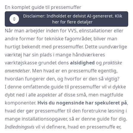
En komplet guide til pressemuffer
Disclaimer: Indholdet er delvist AI-genereret. Klik
her for flere detaljer
Når man arbejder inden for VVS, elinstallationer eller
andre former for tekniske fagområder, bliver man
hurtigt bekendt med pressemuffer. Dette uundværlige
værktøj har sin plads i mange håndværkeres
værktøjskasse grundet dens
alsidighed
og
praktiske
anvendelser
. Men hvad er en pressemuffe egentlig,
hvordan fungerer den, og hvorfor er den så vigtig?
I denne omfattende guide til pressemuffer vil vi dykke
dybt ned i alle aspekter af disse små, men magtfulde
komponenter.
Hvis du nogensinde har spekuleret på
,
hvad der gør pressemuffer til den foretrukne løsning i
mange installationsopgaver, så er denne guide for dig.
Indledningsvis
vil vi definere, hvad en pressemuffe er,