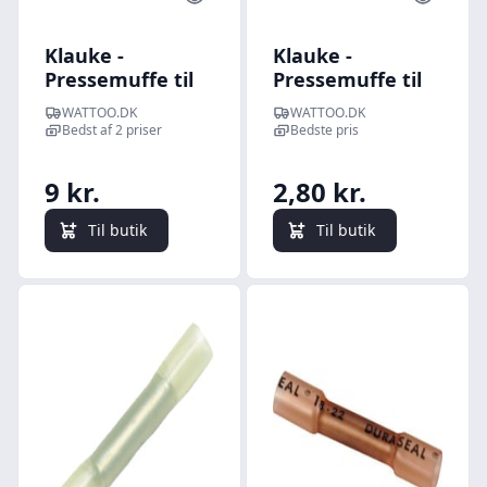
Klauke -
Klauke -
Pressemuffe til
Pressemuffe til
CU 35 mm
CU 6 mm
WATTOO.DK
WATTOO.DK
(flertrdet), 45
(flertrdet), 25
Bedst af 2 priser
Bedste pris
mm lang
mm lang
9 kr.
2,80 kr.
Til butik
Til butik