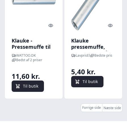
Quick look
Quick l
Klauke -
Klauke
Pressemuffe til
pressemuffe,
CU 50 mm
kobber, 22R på 10
WATTOO.DK
LavprisEl
Bedste pris
(flertrdet), 50
mm²
Bedst af 2 priser
mm lang
5,40 kr.
11,60 kr.
Til butik
Til butik
Forrige side
Næste side