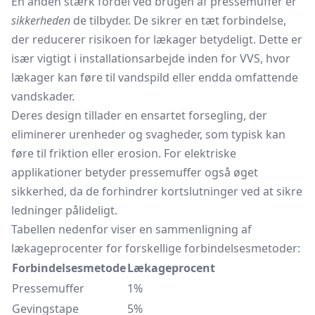
En anden stærk fordel ved brugen af pressemuffer er
sikkerheden
de tilbyder. De sikrer en tæt forbindelse,
der reducerer risikoen for lækager betydeligt. Dette er
især vigtigt i installationsarbejde inden for VVS, hvor
lækager kan føre til vandspild eller endda omfattende
vandskader.
Deres design tillader en ensartet forsegling, der
eliminerer urenheder og svagheder, som typisk kan
føre til friktion eller erosion. For elektriske
applikationer betyder pressemuffer også øget
sikkerhed, da de forhindrer kortslutninger ved at sikre
ledninger pålideligt.
Tabellen nedenfor viser en sammenligning af
lækageprocenter for forskellige forbindelsesmetoder:
Forbindelsesmetode
Lækageprocent
Pressemuffer
1%
Gevingstape
5%