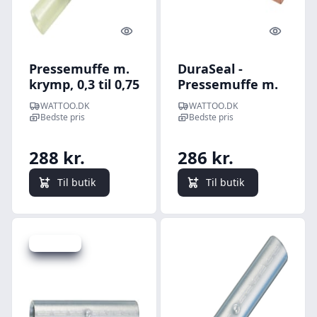
Quick look
Quick l
Pressemuffe m.
DuraSeal -
krymp, 0,3 til 0,75
Pressemuffe m.
mm (lysegul) -
krymp, 0,5 til 1,5
WATTOO.DK
WATTOO.DK
100 stk
mm (rd) - 100 stk
Bedste pris
Bedste pris
288 kr.
286 kr.
Til butik
Til butik
Spar 63 kr.