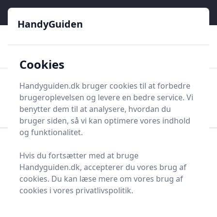
HandyGuiden - Din genvej til gør-det-selv og håndværkere
e menu
HandyGuiden
👌
🏆
De bedste priser
2.552 forskellige produkttyper
🛍️
🎖️
⭐⭐⭐⭐⭐
Tryg shopping
Mange kategorier
Cookies
HandyGuiden
Handyguiden.dk bruger cookies til at forbedre
Men
brugeroplevelsen og levere en bedre service. Vi
Søg nu
Søg nu
benytter dem til at analysere, hvordan du
bruger siden, så vi kan optimere vores indhold
og funktionalitet.
Forside
Renovering og Byggeri
Værktøj
Hvis du fortsætter med at bruge
Diverse værktøj
Værktøjsdele og tilbehør
Handyguiden.dk, accepterer du vores brug af
Koblinger og tilbehør
Pressemuffe
cookies. Du kan læse mere om vores brug af
Pressemuffer - 29 på
cookies i vores privatlivspolitik.
lager