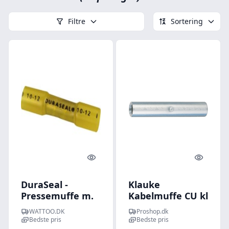
Filtre
Sortering
Quick look
Quick l
DuraSeal -
Klauke
Pressemuffe m.
Kabelmuffe CU kl
krymp, 4,0 til 6,0
2 kabel 120 mm2
WATTOO.DK
Proshop.dk
mm (gul) - 25 stk
Bedste pris
Bedste pris