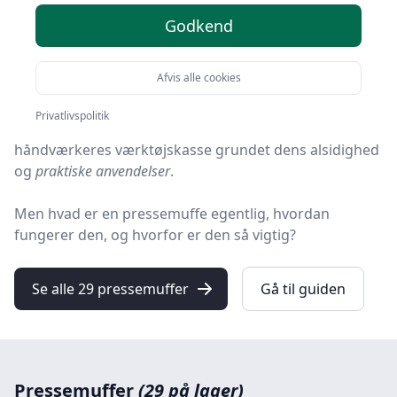
Godkend
Når man arbejder inden for VVS, elinstallationer eller
andre former for tekniske fagområder, bliver man
Afvis alle cookies
hurtigt bekendt med pressemuffer.
Privatlivspolitik
Dette uundværlige værktøj har sin plads i mange
håndværkeres værktøjskasse grundet dens
alsidighed
og
praktiske anvendelser
.
Men hvad er en pressemuffe egentlig, hvordan
fungerer den, og hvorfor er den så vigtig?
Se alle 29 pressemuffer
Gå til guiden
Pressemuffer
(29 på lager)