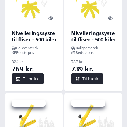
Quick look
Quick l
Nivelleringssystem
Nivelleringssystem
til fliser - 500 kiler,
til fliser - 500 kiler,
2.500 klips, 1,5 mm
2.500 klips, 2 mm
Boligcenter.dk
Boligcenter.dk
Bedste pris
Bedste pris
824 kr.
787 kr.
769 kr.
739 kr.
Til butik
Til butik
Udsalg - spar 26 %
Udsalg - spar 10 %