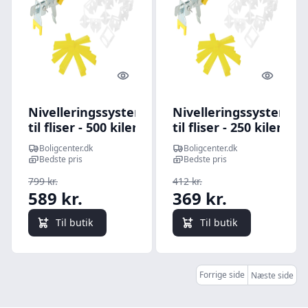
Quick look
Quick l
Nivelleringssystem
Nivelleringssystem
til fliser - 500 kiler,
til fliser - 250 kiler,
2.500 klips, 1 mm
500 klips, 3 mm
Boligcenter.dk
Boligcenter.dk
Bedste pris
Bedste pris
799 kr.
412 kr.
589 kr.
369 kr.
Til butik
Til butik
Forrige side
Næste side