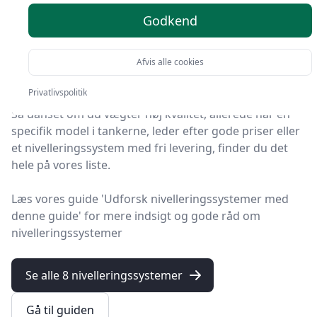
top 8 valg
Godkend
Du er kommet til det rette sted! På HandyGuiden har vi
udvalgt 8 af de bedste nivelleringssystemer, så du får
Afvis alle cookies
det optimale køb.
Privatlivspolitik
Så uanset om du vægter høj kvalitet, allerede har en
specifik model i tankerne, leder efter gode priser eller
et nivelleringssystem med fri levering, finder du det
hele på vores liste.
Læs vores guide 'Udforsk nivelleringssystemer med
denne guide' for mere indsigt og gode råd om
nivelleringssystemer
Se alle 8 nivelleringssystemer
Gå til guiden