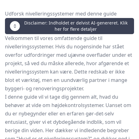
Udforsk nivelleringssystemer med denne guide
Disclaimer: Indholdet er delvist AI-genereret. Klik
her for flere detaljer
Velkommen til vores omfattende guide til
nivelleringssystemer. Hvis du nogensinde har stået
overfor udfordringer med ujævne overflader under et
projekt, så ved du måske allerede, hvor afgørende et
nivelleringssystem kan være. Dette redskab er ikke
blot et værktøj, men en uundværlig partner i mange
byggeri- og renoveringsprojekter.
I denne guide vil vi tage dig gennem alt, hvad du
behøver at vide om højdekontrolsystemer. Uanset om
du er nybegynder eller en erfaren gør-det-selv
entusiast, giver vi et dybdegående indblik, som vil
berige din viden. Her dækker vi indledende begreber
som "Hvad er et nivelleringssystem?" og dykker ned i