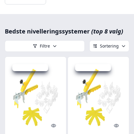
Bedste nivelleringssystemer
(top 8 valg)
Filtre
Sortering
Udsalg - spar 14 %
Udsalg - spar 20 %
Quick look
Quick l