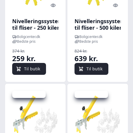
Quick look
Quick l
Nivelleringssystem
Nivelleringssystem
til fliser - 250 kiler,
til fliser - 500 kiler,
500 klips, 1 mm
2.500 klips, 3 mm
Boligcenter.dk
Boligcenter.dk
Bedste pris
Bedste pris
374 kr.
824 kr.
259 kr.
639 kr.
Til butik
Til butik
Udsalg - spar 6 %
Udsalg - spar 6 %