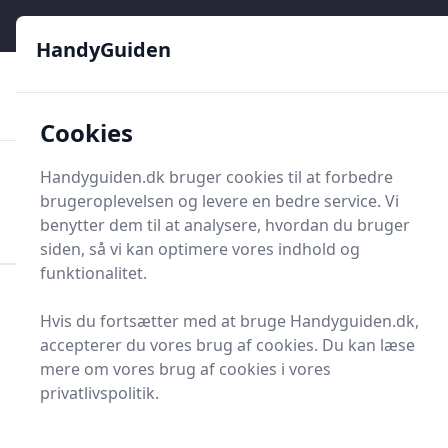
HandyGuiden - Din genvej til gør-det-selv og håndværkere
e menu
HandyGuiden
👌
🏆
De bedste priser
2.552 forskellige produkttyper
🛍️
🎖️
⭐⭐⭐⭐⭐
Tryg shopping
Mange kategorier
Cookies
HandyGuiden
Handyguiden.dk bruger cookies til at forbedre
Men
brugeroplevelsen og levere en bedre service. Vi
Søg nu
Søg nu
benytter dem til at analysere, hvordan du bruger
siden, så vi kan optimere vores indhold og
funktionalitet.
Forside
Renovering og Byggeri
Fliser og tilbehør
Hvis du fortsætter med at bruge Handyguiden.dk,
Nivelleringssystem
accepterer du vores brug af cookies. Du kan læse
Bedste
mere om vores brug af cookies i vores
privatlivspolitik.
nivelleringssystemer -