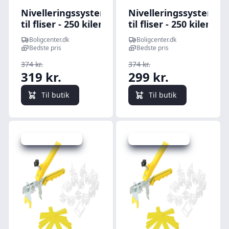
Nivelleringssystem
Nivelleringssystem
til fliser - 250 kiler,
til fliser - 250 kiler,
500 klips, 2 mm
500 klips, 1,5 mm
Boligcenter.dk
Boligcenter.dk
Bedste pris
Bedste pris
374 kr.
374 kr.
319 kr.
299 kr.
Til butik
Til butik
Udsalg - spar 30 %
Udsalg - spar 22 %