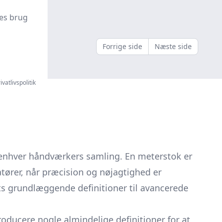
l butik
es brug
Forrige side
Næste side
ivatlivspolitik
 enhver håndværkers samling. En meterstok er
atører, når præcision og nøjagtighed er
ets grundlæggende definitioner til avancerede
troducere nogle almindelige definitioner for at