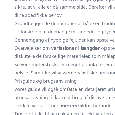
sikre, at vi alle er på samme side. Derefter v
dine specifikke behov.
Grundlæggende definitioner af både en tradit
Udforskning af de mange muligheder og typer,
Gennemgang af hyppige fejl, der kan opstå 
Overvejelser om
variationer i længder
og stør
diskutere de forskellige materialer, som målep
Selvom meterstokke er meget populære, er de
belyse. Samtidig vil vi være realistiske omkri
Prisguide og brugsanvisning
Vores guide vil også omfatte en detaljeret
pri
brugsanvisning til korrekt brug af dit nye værk
Fordele ved at bruge
meterstokke
, herunder
Tips og tricks til at maksimere effektiviteten a