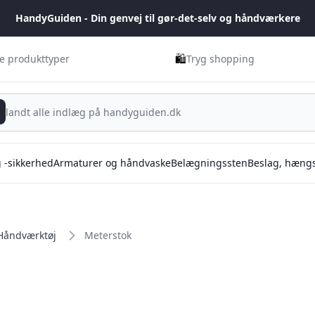
HandyGuiden - Din genvej til gør-det-selv og håndværkere
🛍️
ge produkttyper
Tryg shopping
g -sikkerhed
Armaturer og håndvaske
Belægningssten
Beslag, hængs
Håndværktøj
Meterstok