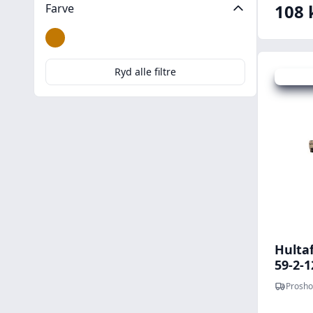
108 
Farve
Gul
Ryd alle filtre
Spar 142
Hulta
59-2-
Prosho