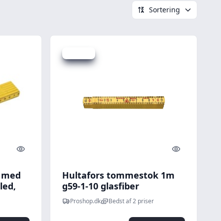
Sortering
Spar 7 kr.
Quick look
Quick look
k med
Hultafors tommestok 1m
led,
g59-1-10 glasfiber
Proshop.dk
Bedst af 2 priser