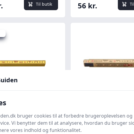
.
56 kr.
Til butik
Ti
kr.
uiden
Quick look
es
fors tommestok 2m
Hultafors meterstok, 
12 glasfiber
meter, 12 led
en.dk bruger cookies til at forbedre brugeroplevelsen og 
vice. Vi benytter dem til at analysere, hvordan du bruger sid
p.dk
Bedst af 2 priser
WATTOO.DK
Bedste pris
ere vores indhold og funktionalitet.