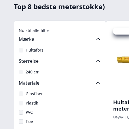
Top 8 bedste meterstokke)
Nulstil alle filtre
Spar 5 kr
Mærke
Hultafors
Størrelse
240 cm
Materiale
Glasfiber
Hulta
Plastik
meter,
PVC
WATTO
Træ