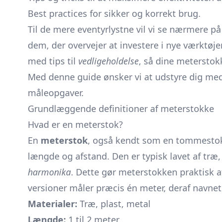
Best practices for sikker og korrekt brug.
Til de mere eventyrlystne vil vi se nærmere p
dem, der overvejer at investere i nye værktøjer
med tips til
vedligeholdelse
, så dine meterstok
Med denne guide ønsker vi at udstyre dig med 
måleopgaver.
Grundlæggende definitioner af meterstokke
Hvad er en meterstok?
En
meterstok
, også kendt som en
tommesto
længde og afstand. Den er typisk lavet af træ,
harmonika
. Dette gør meterstokken praktisk a
versioner måler præcis én meter, deraf navnet
Materialer:
Træ, plast, metal
Længde:
1 til 2 meter