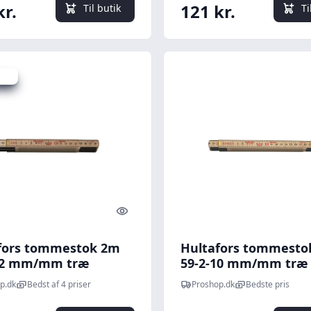
kr.
121 kr.
Til butik
Ti
 kr.
Quick look
fors tommestok 2m
Hultafors tommesto
12 mm/mm træ
59-2-10 mm/mm træ
p.dk
Bedst af 4 priser
Proshop.dk
Bedste pris