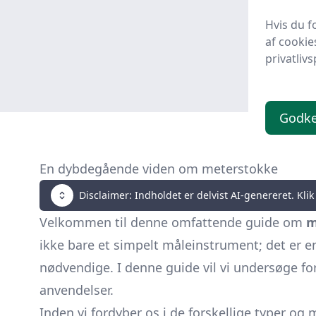
89 kr
Hvis du f
af cookie
privatlivs
Godk
En dybdegående viden om meterstokke
Disclaimer: Indholdet er delvist AI-genereret. Klik 
Velkommen til denne omfattende guide om
m
ikke bare et simpelt måleinstrument; det er e
nødvendige. I denne guide vil vi undersøge for
anvendelser.
Inden vi fordyber os i de forskellige typer og