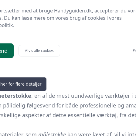
.
87,50 kr.
Til butik
Ti
ortsætter med at bruge Handyguiden.dk, accepterer du vor
s. Du kan læse mere om vores brug af cookies i vores
politik.
end
Afvis alle cookies
Pr
her for flere detaljer
eterstokke
, en af de mest uundværlige værktøjer i
n pålidelig følgesvend for både professionelle og am
skellige aspekter af dette essentielle værktøj, fra d
 materialer, som
målestokke
kan være lavet af, vil vi in