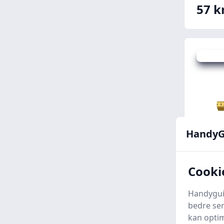
57 kr
Spar 32 
HandyG
Cooki
Hulta
g59-2-
Handyguid
bedre ser
Prosho
kan optim