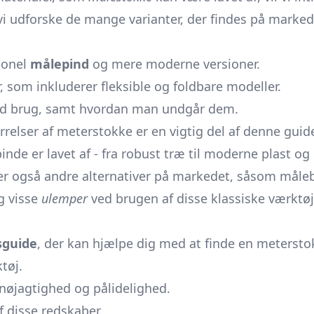
il vi udforske de mange varianter, der findes på marke
ionel
målepind
og mere moderne versioner.
 som inkluderer fleksible og foldbare modeller.
ved brug, samt hvordan man undgår dem.
relser af meterstokke er en vigtig del af denne guide
inde er lavet af - fra robust træ til moderne plast og
r også andre alternativer på markedet, såsom måleb
ng visse
ulemper
ved brugen af disse klassiske værktøj
sguide
, der kan hjælpe dig med at finde en meterstok
tøj.
 nøjagtighed og pålidelighed.
f disse redskaber.