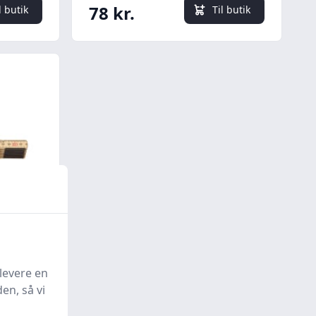
78 kr.
l butik
Til butik
Quick look
tr, 2.4
levere en
en, så vi