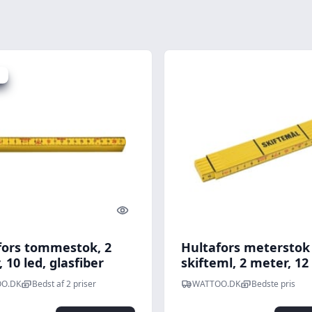
.
Quick look
fors tommestok, 2
Hultafors metersto
 10 led, glasfiber
skifteml, 2 meter, 12 
glasfiber
O.DK
Bedst af 2 priser
WATTOO.DK
Bedste pris