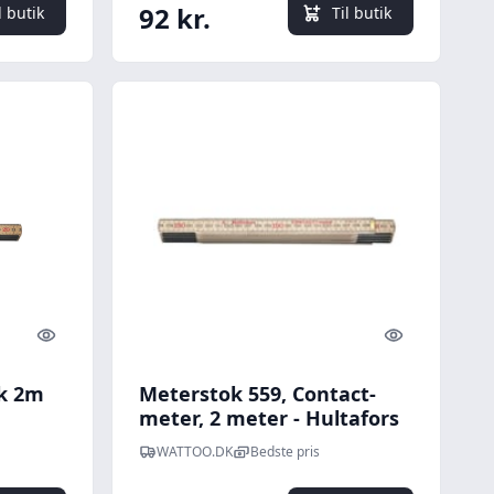
92 kr.
l butik
Til butik
Quick look
Quick look
k 2m
Meterstok 559, Contact-
meter, 2 meter - Hultafors
WATTOO.DK
Bedste pris