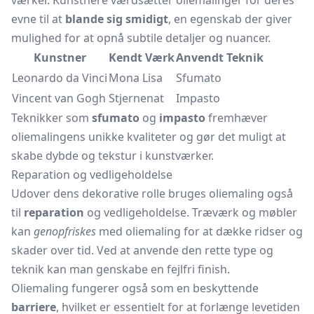
værker. Kunstnere værdsætter oliemalinger for deres
evne til at
blande sig smidigt
, en egenskab der giver
mulighed for at opnå subtile detaljer og nuancer.
Kunstner
Kendt Værk
Anvendt Teknik
Leonardo da Vinci
Mona Lisa
Sfumato
Vincent van Gogh
Stjernenat
Impasto
Teknikker som
sfumato
og
impasto
fremhæver
oliemalingens unikke kvaliteter og gør det muligt at
skabe dybde og tekstur i kunstværker.
Reparation og vedligeholdelse
Udover dens dekorative rolle bruges oliemaling også
til
reparation
og vedligeholdelse. Træværk og møbler
kan
genopfriskes
med oliemaling for at dække ridser og
skader over tid. Ved at anvende den rette type og
teknik kan man genskabe en fejlfri finish.
Oliemaling fungerer også som en beskyttende
barriere
, hvilket er essentielt for at forlænge levetiden