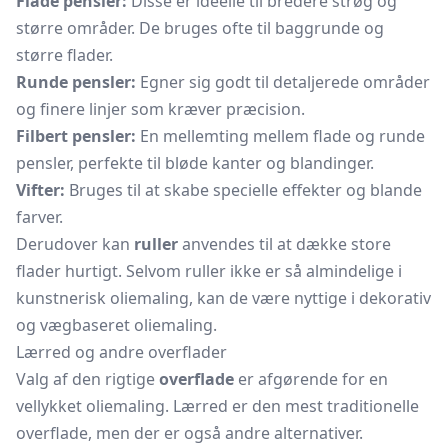
Flade pensler:
Disse er ideelle til bredere strøg og
større områder. De bruges ofte til baggrunde og
større flader.
Runde pensler:
Egner sig godt til detaljerede områder
og finere linjer som kræver præcision.
Filbert pensler:
En mellemting mellem flade og runde
pensler, perfekte til bløde kanter og blandinger.
Vifter:
Bruges til at skabe specielle effekter og blande
farver.
Derudover kan
ruller
anvendes til at dække store
flader hurtigt. Selvom ruller ikke er så almindelige i
kunstnerisk oliemaling, kan de være nyttige i dekorativ
og vægbaseret oliemaling.
Lærred og andre overflader
Valg af den rigtige
overflade
er afgørende for en
vellykket oliemaling. Lærred er den mest traditionelle
overflade, men der er også andre alternativer.