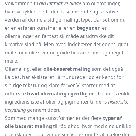
Velkommen til
din ultimative guide
om oliemalinger,
hvor vi dykker ned i den fascinerende og kreative
verden af denne alsidige malingstype. Uanset om du
er en erfaren kunstner eller en
begynder
, er
oliemalinger en fantastisk måde at udtrykke dit
kreative sind på. Men hvad indebærer det egentligt at
male med olie? Denne guide besvarer det og meget
mere.
Oliemaling, eller
olie-baseret maling
som det også
kaldes, har eksisteret i århundreder og er kendt for
sin rige tekstur og klare farver. Vi starter med at
udforske
hvad oliemaling egentlig er
- fra dens enkle
ingrediensliste af olier og pigmenter til dens
historiske
betydning
gennem tiden.
Som med mange kunstformer er der flere
typer af
olie-baseret maling
til rådighed, hver med sine unikke
egenskaber og anvendelser. Vores guide vil hjælpe dig