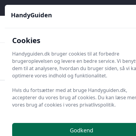
HandyGuiden - Din genvej til gør-det-selv og håndværkere
e menu
HandyGuiden
👌
🏆
De bedste priser
2.552 forskellige produkttyper
🛍️
🎖️
⭐⭐⭐⭐⭐
Tryg shopping
Mange kategorier
Cookies
HandyGuiden
Handyguiden.dk bruger cookies til at forbedre
Men
brugeroplevelsen og levere en bedre service. Vi benyt
Søg nu
Søg nu
dem til at analysere, hvordan du bruger siden, så vi k
optimere vores indhold og funktionalitet.
Hvis du fortsætter med at bruge Handyguiden.dk,
Forside
Renovering og Byggeri
Maling og tilbehør
accepterer du vores brug af cookies. Du kan læse me
Oliemaling
vores brug af cookies i vores privatlivspolitik.
Oliemalinger - 307 på
lager
Godkend