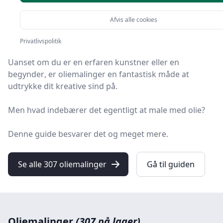
Velkommen til
din ultimative guide
om oliemalinger,
Afvis alle cookies
hvor vi dykker ned i den fascinerende og kreative
verden af denne alsidige malingstype.
Privatlivspolitik
Uanset om du er en erfaren kunstner eller en
begynder
, er oliemalinger en fantastisk måde at
udtrykke dit kreative sind på.
Men hvad indebærer det egentligt at male med olie?
Denne guide besvarer det og meget mere.
Se alle 307 oliemalinger
Gå til guiden
Oliemalinger
(307 på lager)