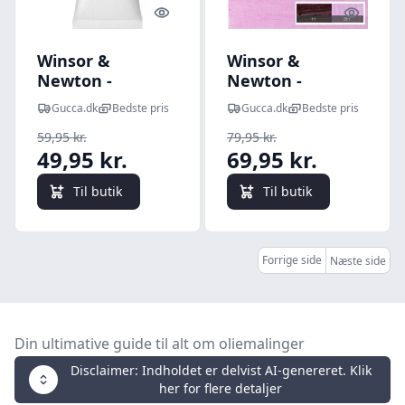
Quick look
Quick l
Winsor &
Winsor &
Newton -
Newton -
Oliemaling -
Oliemaling -
Gucca.dk
Bedste pris
Gucca.dk
Bedste pris
Artists - Naples
Artists - Magenta
59,95 kr.
79,95 kr.
Yellow Light 37
37 Ml
49,95 kr.
69,95 kr.
Ml
Til butik
Til butik
Forrige side
Næste side
Din ultimative guide til alt om oliemalinger
Disclaimer: Indholdet er delvist AI-genereret. Klik
her for flere detaljer