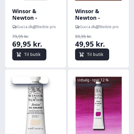
Winsor &
Winsor &
Newton -
Newton -
Oliemaling -
Oliemaling -
Gucca.dk
Bedste pris
Gucca.dk
Bedste pris
Artists - Gold 37
Artists -
79,95 kr.
59,95 kr.
Ml
Venetian Red 37
69,95 kr.
49,95 kr.
Ml
Til butik
Til butik
Udsalg - spar 16 %
Udsalg - spar 12 %