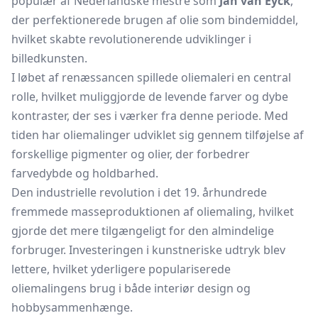
populær af Nederlandske mestre som
Jan van Eyck
,
der perfektionerede brugen af olie som bindemiddel,
hvilket skabte revolutionerende udviklinger i
billedkunsten.
I løbet af renæssancen spillede oliemaleri en central
rolle, hvilket muliggjorde de levende farver og dybe
kontraster, der ses i værker fra denne periode. Med
tiden har oliemalinger udviklet sig gennem tilføjelse af
forskellige pigmenter og olier, der forbedrer
farvedybde og holdbarhed.
Den industrielle revolution i det 19. århundrede
fremmede masseproduktionen af oliemaling, hvilket
gjorde det mere tilgængeligt for den almindelige
forbruger. Investeringen i kunstneriske udtryk blev
lettere, hvilket yderligere populariserede
oliemalingens brug i både interiør design og
hobbysammenhænge.