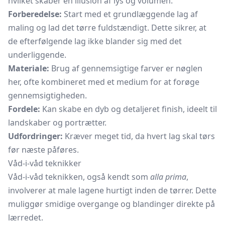
hvilket skaber en illusion af lys og volumen.
Forberedelse:
Start med et grundlæggende lag af
maling og lad det tørre fuldstændigt. Dette sikrer, at
de efterfølgende lag ikke blander sig med det
underliggende.
Materiale:
Brug af gennemsigtige farver er nøglen
her, ofte kombineret med et medium for at forøge
gennemsigtigheden.
Fordele:
Kan skabe en dyb og detaljeret finish, ideelt til
landskaber og portrætter.
Udfordringer:
Kræver meget tid, da hvert lag skal tørs
før næste påføres.
Våd-i-våd teknikker
Våd-i-våd teknikken, også kendt som
alla prima
,
involverer at male lagene hurtigt inden de tørrer. Dette
muliggør smidige overgange og blandinger direkte på
lærredet.