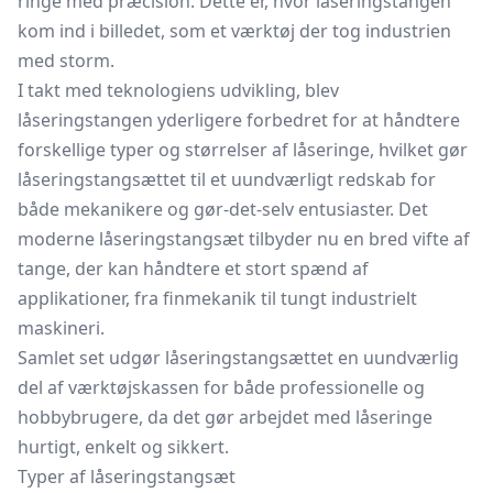
ringe med præcision. Dette er, hvor låseringstangen
kom ind i billedet, som et værktøj der tog industrien
med storm.
I takt med teknologiens udvikling, blev
låseringstangen yderligere forbedret for at håndtere
forskellige typer og størrelser af låseringe, hvilket gør
låseringstangsættet til et uundværligt redskab for
både mekanikere og gør-det-selv entusiaster. Det
moderne låseringstangsæt tilbyder nu en bred vifte af
tange, der kan håndtere et stort spænd af
applikationer, fra finmekanik til tungt industrielt
maskineri.
Samlet set udgør låseringstangsættet en uundværlig
del af værktøjskassen for både professionelle og
hobbybrugere, da det gør arbejdet med låseringe
hurtigt, enkelt og sikkert.
Typer af låseringstangsæt