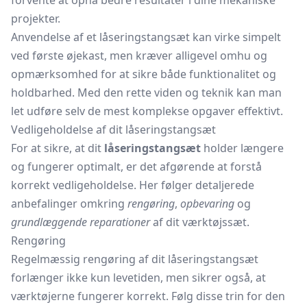
forvente at opnå bedre resultater i dine mekaniske
projekter.
Anvendelse af et låseringstangsæt kan virke simpelt
ved første øjekast, men kræver alligevel omhu og
opmærksomhed for at sikre både funktionalitet og
holdbarhed. Med den rette viden og teknik kan man
let udføre selv de mest komplekse opgaver effektivt.
Vedligeholdelse af dit låseringstangsæt
For at sikre, at dit
låseringstangsæt
holder længere
og fungerer optimalt, er det afgørende at forstå
korrekt vedligeholdelse. Her følger detaljerede
anbefalinger omkring
rengøring
,
opbevaring
og
grundlæggende reparationer
af dit værktøjssæt.
Rengøring
Regelmæssig rengøring af dit låseringstangsæt
forlænger ikke kun levetiden, men sikrer også, at
værktøjerne fungerer korrekt. Følg disse trin for den