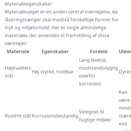
Materialeegenskaber
Materialevalget er en anden central overvejelse, da
låseringstænger skal modstå forskellige former for
tryk og miljøforhold. Her er nogle almindelige
materialer, der anvendes til fremstilling af disse
værktøjer:
Materiale
Egenskaber
Fordele
Ulem
Lang levetid,
Højkvalitets
modstandsdygtig
Høj styrke, holdbar
Dyre
stål
overfor
korrosion
Kan
være
mind
Velegnet til
Rustfrit stål
Korrosionsbestandig
stær
fugtige miljøer
end