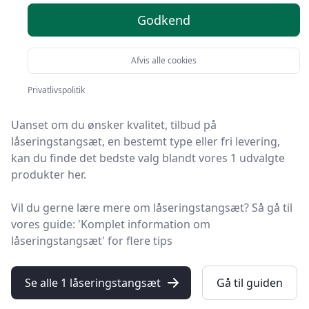
valg
Godkend
Velkommen til HandyGuiden – her finder du de bedste
Afvis alle cookies
låseringstangsæt på markedet. Vi har nøje udvalgt 1
produkter, så du er sikret kvalitet.
Privatlivspolitik
Uanset om du ønsker kvalitet, tilbud på
låseringstangsæt, en bestemt type eller fri levering,
kan du finde det bedste valg blandt vores 1 udvalgte
produkter her.
Vil du gerne lære mere om låseringstangsæt? Så gå til
vores guide: 'Komplet information om
låseringstangsæt' for flere tips
Se alle 1 låseringstangsæt
Gå til guiden