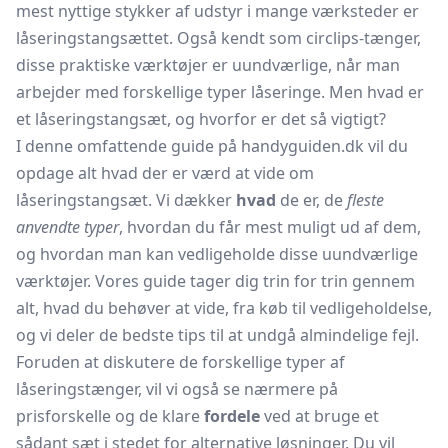
mest nyttige stykker af udstyr i mange værksteder er
låseringstangsættet. Også kendt som circlips-tænger,
disse praktiske værktøjer er uundværlige, når man
arbejder med forskellige typer låseringe. Men hvad er
et låseringstangsæt, og hvorfor er det så vigtigt?
I denne omfattende guide på handyguiden.dk vil du
opdage alt hvad der er værd at vide om
låseringstangsæt. Vi dækker
hvad
de er, de
fleste
anvendte typer
, hvordan du får mest muligt ud af dem,
og hvordan man kan vedligeholde disse uundværlige
værktøjer. Vores guide tager dig trin for trin gennem
alt, hvad du behøver at vide, fra køb til vedligeholdelse,
og vi deler de bedste tips til at undgå almindelige fejl.
Foruden at diskutere de forskellige typer af
låseringstænger, vil vi også se nærmere på
prisforskelle og de klare
fordele
ved at bruge et
sådant sæt i stedet for alternative løsninger. Du vil