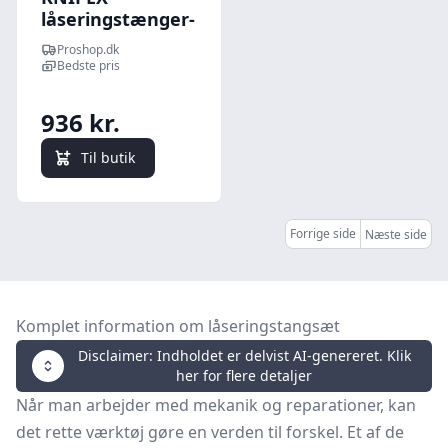
låseringstænger-
sæt 8 dele
Proshop.dk
Bedste pris
936 kr.
Til butik
Forrige side
Næste side
Komplet information om låseringstangsæt
Disclaimer: Indholdet er delvist AI-genereret. Klik
her for flere detaljer
Når man arbejder med mekanik og reparationer, kan
det rette værktøj gøre en verden til forskel. Et af de