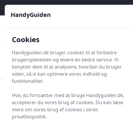
HandyGuiden - Din genvej til gør-det-selv og håndværkere
e menu
HandyGuiden
👌
🏆
De bedste priser
2.552 forskellige produkttyper
🛍️
🎖️
⭐⭐⭐⭐⭐
Tryg shopping
Mange kategorier
Cookies
HandyGuiden
Handyguiden.dk bruger cookies til at forbedre
Men
brugeroplevelsen og levere en bedre service. Vi
Søg nu
Søg nu
benytter dem til at analysere, hvordan du bruger
siden, så vi kan optimere vores indhold og
funktionalitet.
Forside
Renovering og Byggeri
Værktøj
Hvis du fortsætter med at bruge Handyguiden.dk,
Diverse værktøj
Diverse værktøj og tilbehør
accepterer du vores brug af cookies. Du kan læse
Låseringstangsæt
mere om vores brug af cookies i vores
Bedste
privatlivspolitik.
låseringstangsæt - top 1