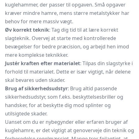
kuglehammer, der passer til opgaven. Små opgaver
kræver mindre hamre, mens større metalstykker har
behov for mere massiv vægt.
Øv korrekt teknik
: Tag dig tid til at lære korrekt
slagteknik. Overvej at starte med kontrollerede
bevægelser for bedre præcision, og arbejd hen imod
mere komplekse teknikker.
Justér kraften efter materialet
: Tilpas din slagstyrke i
forhold til materialet. Dette er især vigtigt, når delene
skal bevares uden skader.
Brug af sikkerhedsudstyr
: Brug altid passende
sikkerhedsudstyr, som f.eks. beskyttelsesbriller og
handsker, for at beskytte dig mod splinter og
utilsigtede skader.
Uanset om du er nybegynder eller erfaren bruger af
kuglehamre, er det vigtigt at genoverveje din teknik og
forberedelse regelmæssigt. Mange tror fejlagtigt, at