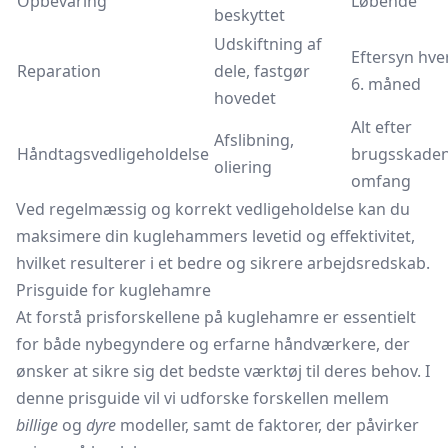
Opbevaring
Løbende
beskyttet
Udskiftning af
Eftersyn hve
Reparation
dele, fastgør
6. måned
hovedet
Alt efter
Afslibning,
Håndtagsvedligeholdelse
brugsskade
oliering
omfang
Ved regelmæssig og korrekt vedligeholdelse kan du
maksimere din kuglehammers levetid og effektivitet,
hvilket resulterer i et bedre og sikrere arbejdsredskab.
Prisguide for kuglehamre
At forstå prisforskellene på kuglehamre er essentielt
for både nybegyndere og erfarne håndværkere, der
ønsker at sikre sig det bedste værktøj til deres behov. I
denne prisguide vil vi udforske forskellen mellem
billige
og
dyre
modeller, samt de faktorer, der påvirker