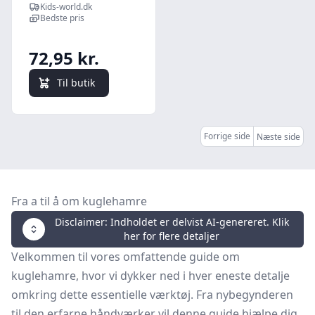
Kuglehammer -
Kids-world.dk
227 g
Bedste pris
72,95 kr.
Til butik
Forrige side
Næste side
Fra a til å om kuglehamre
Disclaimer: Indholdet er delvist AI-genereret. Klik
her for flere detaljer
Velkommen til vores omfattende guide om
kuglehamre, hvor vi dykker ned i hver eneste detalje
omkring dette essentielle værktøj. Fra nybegynderen
til den erfarne håndværker vil denne guide hjælpe dig