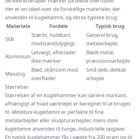
de ikke efterlader mærker på bløde overflader.
Her er en tabel over de forskellige materialer, der
anvendes til kuglehamre, og deres typiske brug:
Materiale
Fordele
Typisk brug
Stærkt, holdbart,
Generel brug,
Stål
modstandsdygtigt
metalarbejde
Letvægt, efterlader
Blødt metal,
Aluminium
ikke mærker
præcisionsarbejde
Blød, skånsom mod
Små dele, delikat
Messing
overflader
arbejde
Størrelser
Størrelsen af ​​en kuglehammer kan variere markant,
afhængigt af hvad værktøjet er beregnet til at bruges
til.
Miniature-kuglehamre
er perfekte til fine
metalarbejder eller skulpturarbejder, mens
store
kuglehamre
anvendes til tunge, industrielle opgaver.
En typisk kuglehammer fås i vægte fra 200 gram op til