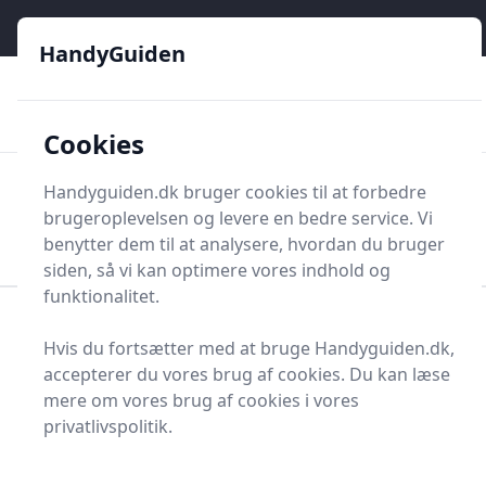
HandyGuiden - Din genvej til gør-det-selv og håndværkere
e menu
HandyGuiden
👌
🏆
De bedste priser
2.552 forskellige produkttyper
🛍️
🎖️
⭐⭐⭐⭐⭐
Tryg shopping
Mange kategorier
Cookies
HandyGuiden
Handyguiden.dk bruger cookies til at forbedre
Men
brugeroplevelsen og levere en bedre service. Vi
Søg nu
Søg nu
benytter dem til at analysere, hvordan du bruger
siden, så vi kan optimere vores indhold og
funktionalitet.
Forside
Renovering og Byggeri
Værktøj
Hvis du fortsætter med at bruge Handyguiden.dk,
Håndværktøj
Hammere og søm
Kuglehammer
accepterer du vores brug af cookies. Du kan læse
Topliste over de 1
mere om vores brug af cookies i vores
privatlivspolitik.
bedste kuglehamre i