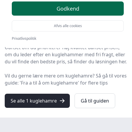
2025
Godkend
HandyGuiden er stedet at finde kuglehamre. Vi har
samlet 1 top-produkter, så du hurtigt kan vælge det
Afvis alle cookies
bedste.
Privatlivspolitik
Uanset om du prioriterer høj kvalitet uanset prisen,
om du leder efter en kuglehammer med fri fragt, eller
du vil finde den bedste pris, så finder du løsningen her.
Vil du gerne lære mere om kuglehamre? Så gå til vores
guide: 'Fra a til å om kuglehamre' for flere tips
Se alle 1 kuglehamre
Gå til guiden