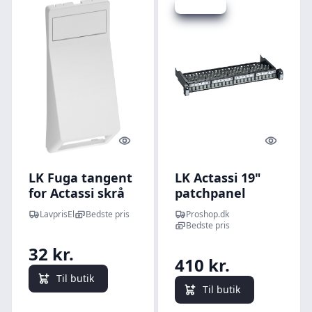
Spar 39 kr.
Quick look
Quick l
LK Fuga tangent
LK Actassi 19"
for Actassi skrå
patchpanel
RJ45 dataudtag i
kobber S1 24H
LavprisEl
Bedste pris
Proshop.dk
hvid
1HE adv, koksgrå
Bedste pris
32 kr.
410 kr.
Til butik
Til butik