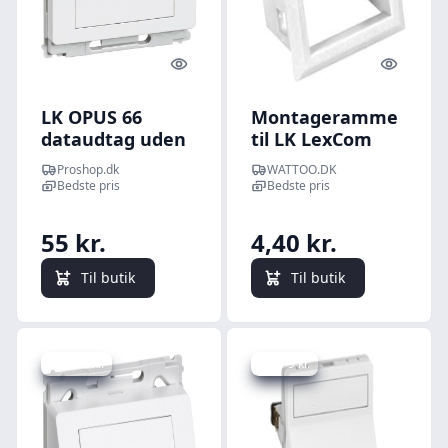
Quick look
Quick l
LK OPUS 66
Montageramme
dataudtag uden
til LK LexCom
montageramme
konnektorer -
Proshop.dk
WATTOO.DK
2xRJ45 lige 1
hvid
Bedste pris
Bedste pris
modul, hvid
55 kr.
4,40 kr.
Til butik
Til butik
Spar -1 kr.
Spar 9 kr.