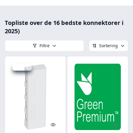
Topliste over de 16 bedste konnektorer i
2025)
Filtre
Sortering
Spar 6 kr.
Quick look
Quick l