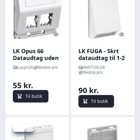
Quick look
Quick l
LK Opus 66
LK FUGA - Skrt
Dataudtag uden
dataudtag til 1-2
montageramme
stk. Actassi
LavprisEl
Bedste pris
WATTOO.DK
2xRJ45, Skrå, 1
konnektorer, 1
Bedste pris
modul, Hvid
modul, hvid
55 kr.
90 kr.
Til butik
Til butik
Spar 8 kr.