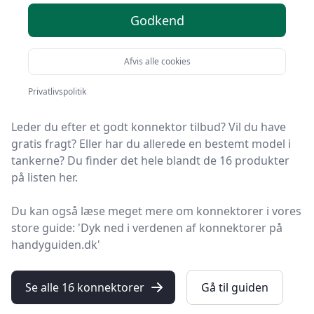
2025
Godkend
Du er landet på HandyGuiden, det helt rigtige sted at
Afvis alle cookies
finde konnektorer. Vi har udvalgt de 16 bedste
produkter lige nu, så du er sikret et godt køb!
Privatlivspolitik
Leder du efter et godt konnektor tilbud? Vil du have
gratis fragt? Eller har du allerede en bestemt model i
tankerne? Du finder det hele blandt de 16 produkter
på listen her.
Du kan også læse meget mere om konnektorer i vores
store guide: 'Dyk ned i verdenen af konnektorer på
handyguiden.dk'
Se alle 16 konnektorer
Gå til guiden