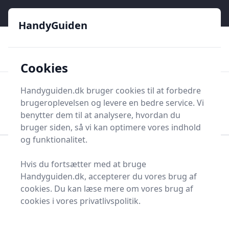
HandyGuiden - Din genvej til gør-det-selv og håndværkere
e menu
HandyGuiden
👌
🏆
De bedste priser
2.552 forskellige produkttyper
🛍️
🎖️
⭐⭐⭐⭐⭐
Tryg shopping
Mange kategorier
Cookies
HandyGuiden
Handyguiden.dk bruger cookies til at forbedre
Men
brugeroplevelsen og levere en bedre service. Vi
Søg nu
Søg nu
benytter dem til at analysere, hvordan du
bruger siden, så vi kan optimere vores indhold
og funktionalitet.
Forside
Renovering og Byggeri
Værktøj
Hvis du fortsætter med at bruge
Diverse værktøj
Værktøjsdele og tilbehør
Handyguiden.dk, accepterer du vores brug af
Koblinger og tilbehør
Konnektorer
cookies. Du kan læse mere om vores brug af
Topliste over de 16
cookies i vores privatlivspolitik.
bedste konnektorer i