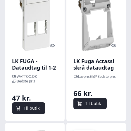
Quick look
Quick l
LK FUGA -
LK Fuga Actassi
Dataudtag til 1-2
skrå dataudtag
stk. Actassi
2xRJ45 uden
WATTOO.DK
LavprisEl
Bedste pris
konnektorer, 1
afdækning
Bedste pris
modul, hvid
66 kr.
47 kr.
Til butik
Til butik