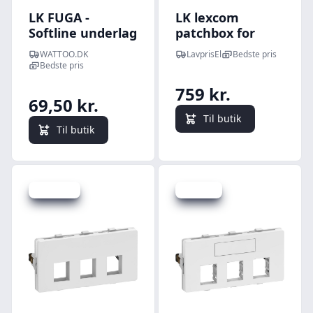
LK FUGA -
LK lexcom
Softline underlag
patchbox for
med indbygget
16xRJ45 i hvid
WATTOO.DK
LavprisEl
Bedste pris
dataudtag til 1-4
Bedste pris
stk. Actassi
759 kr.
konnektorer, 2
69,50 kr.
modul, hvid
Til butik
Til butik
Spar 10 kr.
Spar 5 kr.