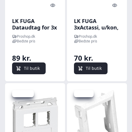
Quick look
Quick l
LK FUGA
LK FUGA
Dataudtag for 3x
3xActassi, u/kon,
Keystone RJ45
2M HV
Proshop.dk
Proshop.dk
(large), 2 modul,
Bedste pris
Bedste pris
hvid
89 kr.
70 kr.
Til butik
Til butik
Spar 10 kr.
Spar 0 kr.