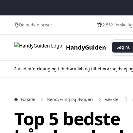
e menu
👌
🏆
De bedste priser
2.552 forskelli
Søg nu
HandyGuiden
Søg nu
Forside
Afdækning og tilbehør
Afløb og tilbehør
Arbejdstøj o
Forside
Renovering og Byggeri
Værktøj
Top 5 bedste