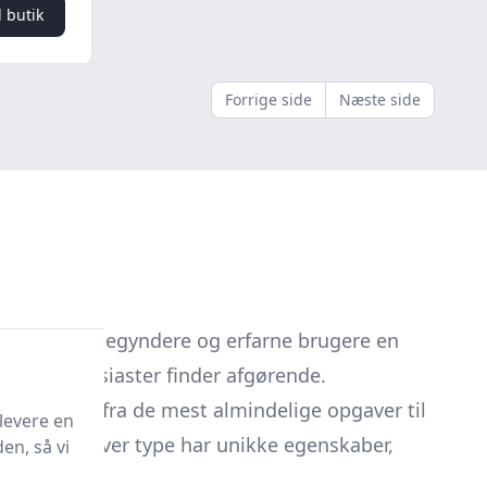
l butik
Forrige side
Næste side
give både nybegyndere og erfarne brugere en
-selv entusiaster finder afgørende.
gheder
, lige fra de mest almindelige opgaver til
levere en
nive, da hver type har unikke egenskaber,
en, så vi