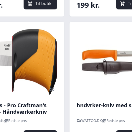
.
199 kr.
Til butik
Ti
Quick look
s - Pro Craftman's
hndvrker-kniv med s
 - Håndværkerkniv
nivsliber
dk
Bedste pris
WATTOO.DK
Bedste pris