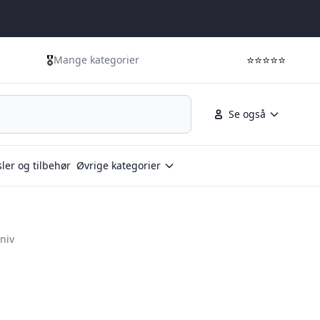
🎖️
⭐⭐⭐⭐⭐
Mange kategorier
Se også
ler og tilbehør
Øvrige kategorier
niv