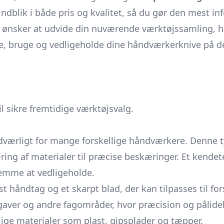
 indblik i både pris og kvalitet, så du gør den mest i
ler ønsker at udvide din nuværende værktøjssamling,
vælge, bruge og vedligeholde dine håndværkerknive på 
il sikre fremtidige værktøjsvalg.
dværligt for mange forskellige håndværkere. Denne typ
 skæring af materialer til præcise beskæringer. Et ken
nemme at vedligeholde.
t håndtag og et skarpt blad, der kan tilpasses til for
pgaver og andre fagområder, hvor præcision og pålide
lige materialer som plast, gipsplader og tæpper.