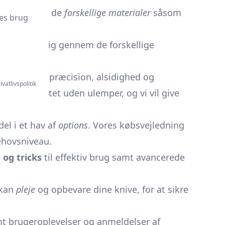
 vil vi se på de
forskellige materialer
såsom
es brug
id.
i vil guide dig gennem de forskellige
dele
såsom præcision, alsidighed og
ivatlivspolitik
kommer intet uden ulemper, og vi vil give
el i et hav af
options
. Vores købsvejledning
ehovsniveau.
s og tricks
til effektiv brug samt avancerede
 kan
pleje
og opbevare dine knive, for at sikre
t brugeroplevelser og anmeldelser af