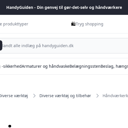
HandyGuiden - Din genvej til gør-det-selv og håndværkere
🛍️
ge produkttyper
Tryg shopping
g -sikkerhed
Armaturer og håndvaske
Belægningssten
Beslag, hængs
Diverse værktøj
Diverse værktøj og tilbehør
Håndværkerk