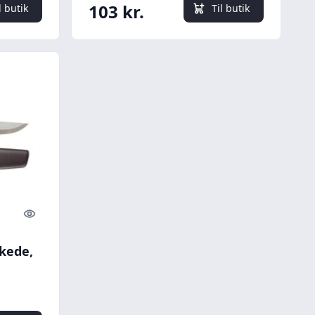
103 kr.
l butik
Til butik
Quick look
kede,