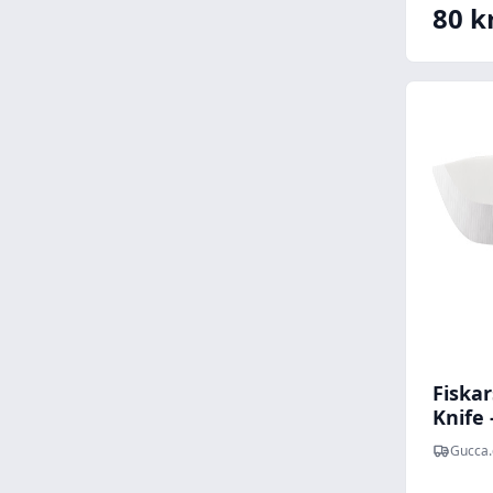
80 kr
Fiskar
Knife
Med K
Gucca.