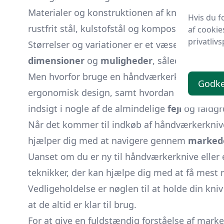
Materialer og konstruktionen af kniven spiller 
Hvis du f
rustfrit stål, kulstofstål og kompositmaterial
af cookie
privatlivs
Størrelser og variationer er et væsentligt asp
dimensioner
og
muligheder
, således at du k
Men hvorfor bruge en håndværkerkniv fremfo
Godk
ergonomisk design, samt hvordan disse fordel
indsigt i nogle af de almindelige
fejl
og faldgr
Når det kommer til indkøb af håndværkerknive
hjælper dig med at navigere gennem
marked
Uanset om du er ny til håndværkerknive eller 
teknikker, der kan hjælpe dig med at få mest m
Vedligeholdelse er nøglen til at holde din kni
at de altid er klar til brug.
For at give en fuldstændig forståelse af mark