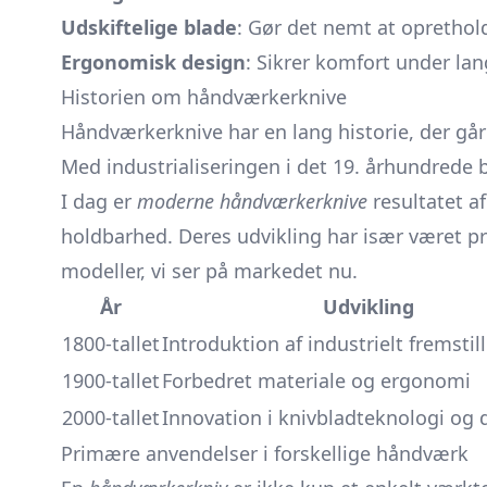
Udskiftelige blade
: Gør det nemt at oprethol
Ergonomisk design
: Sikrer komfort under lan
Historien om håndværkerknive
Håndværkerknive har en lang historie, der går 
Med industrialiseringen i det 19. århundrede 
I dag er
moderne håndværkerknive
resultatet a
holdbarhed. Deres udvikling har især været præ
modeller, vi ser på markedet nu.
År
Udvikling
1800-tallet
Introduktion af industrielt fremstil
1900-tallet
Forbedret materiale og ergonomi
2000-tallet
Innovation i knivbladteknologi og 
Primære anvendelser i forskellige håndværk