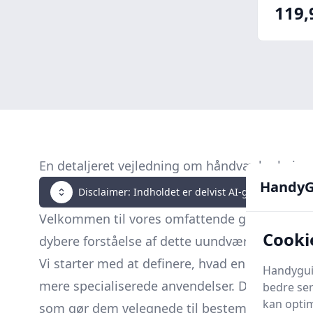
119,
En detaljeret vejledning om håndværkerknive
HandyG
Disclaimer: Indholdet er delvist AI-genereret. Klik 
Velkommen til vores omfattende guide om
h
Cooki
dybere forståelse af dette uundværlige værkt
Vi starter med at definere, hvad en håndværke
Handyguid
mere specialiserede anvendelser. Det er vigti
bedre ser
kan optim
som gør dem velegnede til bestemte arbejdso