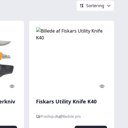
Sortering
Quick look
Quick look
erkniv
Fiskars Utility Knife K40
Proshop.dk
Bedste pris