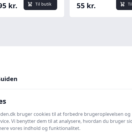
95 kr.
55 kr.
Til butik
Ti
uiden
her for flere detaljer
åndværkerknive
. Denne vejledning er skabt for at 
es
øj, som mange professionelle håndværkere og gør-det
rkniv egentlig er, og udforsker dens
anvendelsesmuli
en.dk bruger cookies til at forbedre brugeroplevelsen og 
gt at kende forskellen på de mange
typer
håndværkerk
vice. Vi benytter dem til at analysere, hvordan du bruger sid
ere vores indhold og funktionalitet.
pgaver.