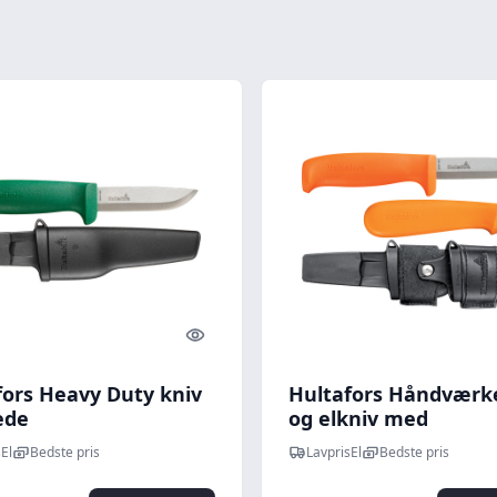
Quick look
fors Heavy Duty kniv
Hultafors Håndværk
ede
og elkniv med
dobbeltskede
El
Bedste pris
LavprisEl
Bedste pris