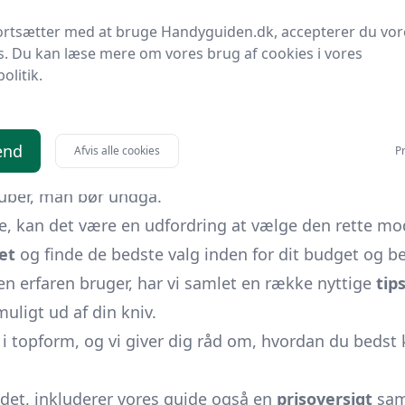
en stor rolle i dens holdbarhed og funktionalitet. Her
ortsætter med at bruge Handyguiden.dk, accepterer du vor
er, samt hvordan de påvirker knivens ydeevne og levet
s. Du kan læse mere om vores brug af cookies i vores
politik.
ekt at overveje, når man vælger en håndværkerkniv. V
an finde den kniv, der passer bedst til dine behov.
r andre skæreværktøjer? Vi undersøger de mange
for
end
Afvis alle cookies
Pr
e kan forbedre arbejdsoplevelsen og resultatet. Dog 
uber, man bør undgå.
, kan det være en udfordring at vælge den rette mod
et
og finde de bedste valg inden for dit budget og b
en erfaren bruger, har vi samlet en række nyttige
tip
uligt ud af din kniv.
v i topform, og vi giver dig råd om, hvordan du bedst
edet, inkluderer vores guide også en
prisoversigt
sam