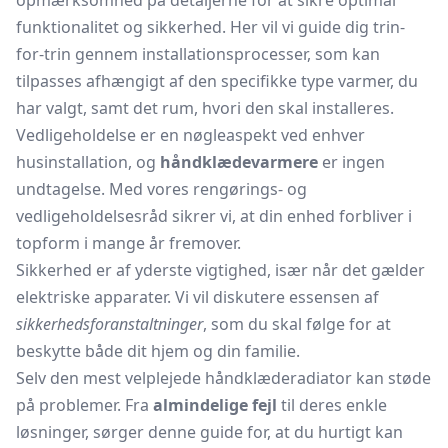
opmærksomhed på detaljerne for at sikre optimal
funktionalitet og sikkerhed. Her vil vi guide dig trin-
for-trin gennem installationsprocesser, som kan
tilpasses afhængigt af den specifikke type varmer, du
har valgt, samt det rum, hvori den skal installeres.
Vedligeholdelse er en nøgleaspekt ved enhver
husinstallation, og
håndklædevarmere
er ingen
undtagelse. Med vores rengørings- og
vedligeholdelsesråd sikrer vi, at din enhed forbliver i
topform i mange år fremover.
Sikkerhed er af yderste vigtighed, især når det gælder
elektriske apparater. Vi vil diskutere essensen af
sikkerhedsforanstaltninger
, som du skal følge for at
beskytte både dit hjem og din familie.
Selv den mest velplejede håndklæderadiator kan støde
på problemer. Fra
almindelige fejl
til deres enkle
løsninger, sørger denne guide for, at du hurtigt kan