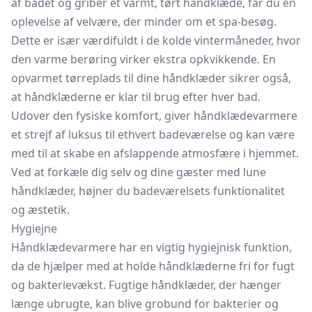
af badet og griber et varmt, tørt håndklæde, får du en
oplevelse af velvære, der minder om et spa-besøg.
Dette er især værdifuldt i de kolde vintermåneder, hvor
den varme berøring virker ekstra opkvikkende. En
opvarmet tørreplads til dine håndklæder sikrer også,
at håndklæderne er klar til brug efter hver bad.
Udover den fysiske komfort, giver håndklædevarmere
et strejf af luksus til ethvert badeværelse og kan være
med til at skabe en afslappende atmosfære i hjemmet.
Ved at forkæle dig selv og dine gæster med lune
håndklæder, højner du badeværelsets funktionalitet
og æstetik.
Hygiejne
Håndklædevarmere har en vigtig hygiejnisk funktion,
da de hjælper med at holde håndklæderne fri for fugt
og bakterievækst. Fugtige håndklæder, der hænger
længe ubrugte, kan blive grobund for bakterier og