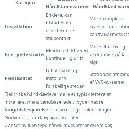
Kategori
Håndklædevarmer
Håndklædevar
Enklere, kan
Mere kompleks,
tilsluttes en
Installation
kræver integration
eksisterende
centralvarmesyst
stikkontakt
Mere effektiv og
Mindre effektiv ved
Energieffektivitet
økonomisk på lan
kontinuerlig drift
sigt
Let at flytte og
Stationær, afhæng
Fleksibilitet
installere
af VVS-systemet
forskellige steder
Elektriske håndklædevarmere er typisk lettere at
installere, mens vandbaserede tilbyder bedre
langtidsbesparelse
i opvarmningsomkostninger.
Nødvendigt værktøj og materialer
Uanset hvilken type håndklædevarmer du vælger,