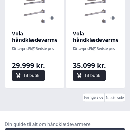
Quick look
Quick l
Vola
Vola
håndklædevarmer
håndklædevarmer
til indbygning m/6
til indbygning m/7
LavprisEl
Bedste pris
LavprisEl
Bedste pris
tværstænger t/El-
tværstænger t/El-
tilslutning,
tilslutning,
29.999 kr.
35.099 kr.
Børstet krom
Rustfrit stål
Til butik
Til butik
Forrige side
Næste side
Din guide til alt om håndklædevarmere