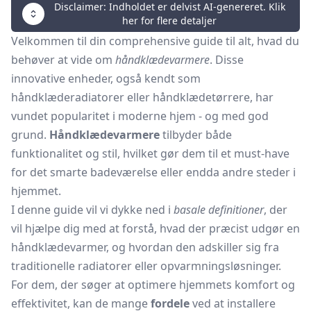
Disclaimer: Indholdet er delvist AI-genereret. Klik
her for flere detaljer
Velkommen til din comprehensive guide til alt, hvad du
behøver at vide om
håndklædevarmere
. Disse
innovative enheder, også kendt som
håndklæderadiatorer eller håndklædetørrere, har
vundet popularitet i moderne hjem - og med god
grund.
Håndklædevarmere
tilbyder både
funktionalitet og stil, hvilket gør dem til et must-have
for det smarte badeværelse eller endda andre steder i
hjemmet.
I denne guide vil vi dykke ned i
basale definitioner
, der
vil hjælpe dig med at forstå, hvad der præcist udgør en
håndklædevarmer, og hvordan den adskiller sig fra
traditionelle radiatorer eller opvarmningsløsninger.
For dem, der søger at optimere hjemmets komfort og
effektivitet, kan de mange
fordele
ved at installere