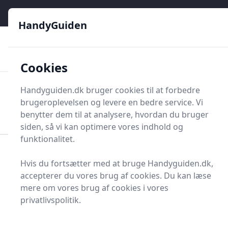
HandyGuiden - Din genvej til gør-det-selv og håndværkere
e menu
HandyGuiden
👌
🏆
De bedste priser
2.552 forskellige produkttyper
🛍️
🎖️
⭐⭐⭐⭐⭐
Tryg shopping
Mange kategorier
Cookies
HandyGuiden
Handyguiden.dk bruger cookies til at forbedre
Men
brugeroplevelsen og levere en bedre service. Vi
Søg nu
Søg nu
benytter dem til at analysere, hvordan du bruger
siden, så vi kan optimere vores indhold og
funktionalitet.
Forside
Renovering og Byggeri
Hvis du fortsætter med at bruge Handyguiden.dk,
Radiatorer og tilbehør
Håndklædevarmer
accepterer du vores brug af cookies. Du kan læse
Håndklædevarmere - 24
mere om vores brug af cookies i vores
privatlivspolitik.
på lager