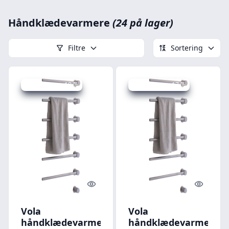
Håndklædevarmere
(24 på lager)
Filtre
Sortering
Udsalg - spar 18 %
Udsalg - spar 17 %
Quick look
Quick l
Vola
Vola
håndklædevarmer
håndklædevarmer