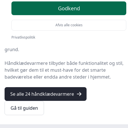
Godkend
Velkommen til din comprehensive guide til alt, hvad du
behøver at vide om
håndklædevarmere
.
Afvis alle cookies
Disse innovative enheder, også kendt som
håndklæderadiatorer eller håndklædetørrere, har
Privatlivspolitik
vundet popularitet i moderne hjem - og med god
grund.
Håndklædevarmere
tilbyder både funktionalitet og stil,
hvilket gør dem til et must-have for det smarte
badeværelse eller endda andre steder i hjemmet.
Se alle 24 håndklædevarmere
Gå til guiden