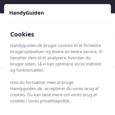
HandyGuiden - Din genvej til gør-det-selv og håndværkere
e menu
HandyGuiden
👌
🏆
De bedste priser
2.552 forskellige produkttyper
🛍️
🎖️
⭐⭐⭐⭐⭐
Tryg shopping
Mange kategorier
Cookies
HandyGuiden
Handyguiden.dk bruger cookies til at forbedre
Men
brugeroplevelsen og levere en bedre service. Vi
Søg nu
Søg nu
benytter dem til at analysere, hvordan du
bruger siden, så vi kan optimere vores indhold
og funktionalitet.
Forside
Renovering og Byggeri
Værktøj
Hvis du fortsætter med at bruge
Diverse værktøj
Værktøjsdele og tilbehør
Handyguiden.dk, accepterer du vores brug af
Koblinger og tilbehør
Gaffelkabelsko
cookies. Du kan læse mere om vores brug af
Bedste gaffelkabelsko
cookies i vores privatlivspolitik.
og tilbud - top 2