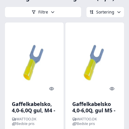
Filtre
Sortering
Quick look
Quick l
Gaffelkabelsko,
Gaffelkabelsko
4,0-6,0Q gul, M4 -
4,0-6,0Q, gul M5 -
Nelco - 100 stk
100 stk
WATTOO.DK
WATTOO.DK
Bedste pris
Bedste pris