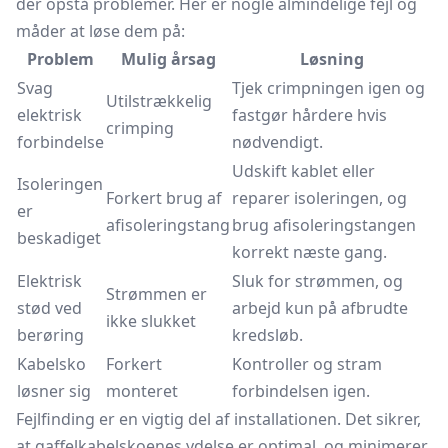
der opstå problemer. Her er nogle almindelige fejl og
måder at løse dem på:
Problem
Mulig årsag
Løsning
Svag
Tjek crimpningen igen og
Utilstrækkelig
elektrisk
fastgør hårdere hvis
crimping
forbindelse
nødvendigt.
Udskift kablet eller
Isoleringen
Forkert brug af
reparer isoleringen, og
er
afisoleringstang
brug afisoleringstangen
beskadiget
korrekt næste gang.
Elektrisk
Sluk for strømmen, og
Strømmen er
stød ved
arbejd kun på afbrudte
ikke slukket
berøring
kredsløb.
Kabelsko
Forkert
Kontroller og stram
løsner sig
monteret
forbindelsen igen.
Fejlfinding er en vigtig del af installationen. Det sikrer,
at gaffelkabelskoenes ydelse er optimal, og minimerer