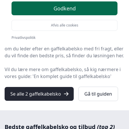
Godkend
Velkommen til HandyGuiden! Vi har gjort arbejdet for
dig og udvalgt 2 af de bedste gaffelkabelsko på
Afvis alle cookies
markedet.
Privatlivspolitik
Uanset om du prioriterer høj kvalitet uanset prisen,
om du leder efter en gaffelkabelsko med fri fragt, eller
du vil finde den bedste pris, så finder du løsningen her.
Vil du lære mere om gaffelkabelsko, så kig nærmere i
vores guide: 'En komplet guide til gaffelkabelsko'
Se alle 2 gaffelkabelsko
Gå til guiden
Bedste gaffelkabelsko og tilbud
(top 2)