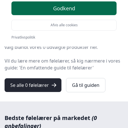
Godkend
HandyGuiden er stedet at finde følelærer. Vi har samlet
0 top-produkter, så du hurtigt kan vælge det bedste.
Afvis alle cookies
Uanset om du ønsker kvalitet, tilbud på følelærer, en
Privatlivspolitik
bestemt type eller fri levering, kan du finde det bedste
valg blandt vores 0 udvalgte produkter her.
Vil du lære mere om følelærer, så kig nærmere i vores
guide: 'En omfattende guide til følelærer'
Se alle 0 følelærer
Gå til guiden
Bedste følelærer på markedet
(0
anbefalinger)