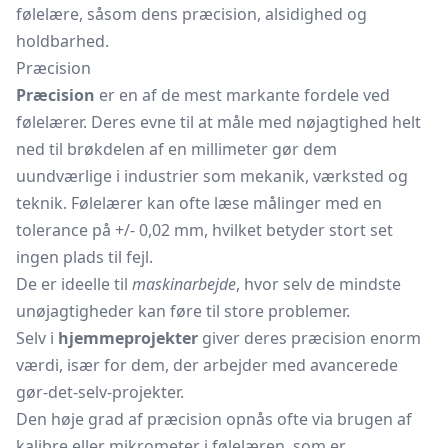
følelære, såsom dens præcision, alsidighed og
holdbarhed.
Præcision
Præcision
er en af de mest markante fordele ved
følelærer. Deres evne til at måle med nøjagtighed helt
ned til brøkdelen af en millimeter gør dem
uundværlige i industrier som mekanik, værksted og
teknik. Følelærer kan ofte læse målinger med en
tolerance på +/- 0,02 mm, hvilket betyder stort set
ingen plads til fejl.
De er ideelle til
maskinarbejde
, hvor selv de mindste
unøjagtigheder kan føre til store problemer.
Selv i
hjemmeprojekter
giver deres præcision enorm
værdi, især for dem, der arbejder med avancerede
gør-det-selv-projekter.
Den høje grad af præcision opnås ofte via brugen af
kalibre eller mikrometer i følelæren, som er