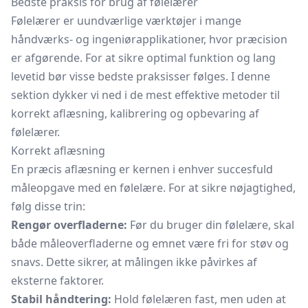
Bedste praksis for brug af følelærer
Følelærer er uundværlige værktøjer i mange
håndværks- og ingeniørapplikationer, hvor præcision
er afgørende. For at sikre optimal funktion og lang
levetid bør visse bedste praksisser følges. I denne
sektion dykker vi ned i de mest effektive metoder til
korrekt aflæsning, kalibrering og opbevaring af
følelærer.
Korrekt aflæsning
En præcis aflæsning er kernen i enhver succesfuld
måleopgave med en følelære. For at sikre nøjagtighed,
følg disse trin:
Rengør overfladerne:
Før du bruger din følelære, skal
både måleoverfladerne og emnet være fri for støv og
snavs. Dette sikrer, at målingen ikke påvirkes af
eksterne faktorer.
Stabil håndtering:
Hold følelæren fast, men uden at