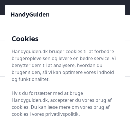
HandyGuiden - Din genvej til gør-det-selv og håndværkere
e menu
HandyGuiden
👌
🏆
De bedste priser
2.552 forskellige produkttyper
🛍️
🎖️
⭐⭐⭐⭐⭐
Tryg shopping
Mange kategorier
Cookies
HandyGuiden
Handyguiden.dk bruger cookies til at forbedre
Men
brugeroplevelsen og levere en bedre service. Vi
Søg nu
Søg nu
benytter dem til at analysere, hvordan du
bruger siden, så vi kan optimere vores indhold
og funktionalitet.
Forside
Renovering og Byggeri
Værktøj
Følelære
Hvis du fortsætter med at bruge
Bedste følelærer på
Handyguiden.dk, accepterer du vores brug af
cookies. Du kan læse mere om vores brug af
markedet - 0
cookies i vores privatlivspolitik.
anbefalinger