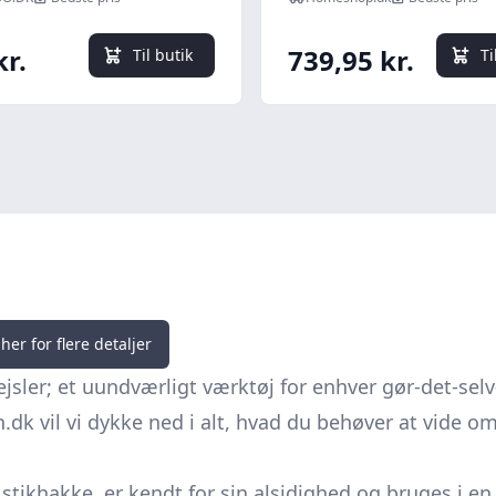
kr.
739,95 kr.
Til butik
Ti
her for flere detaljer
jsler; et uundværligt værktøj for enhver gør-det-selv
dk vil vi dykke ned i alt, hvad du behøver at vide o
tikhakke, er kendt for sin alsidighed og bruges i en 