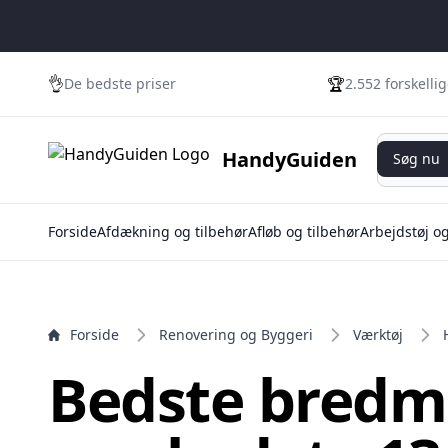
e menu
👌
🏆
De bedste priser
2.552 forskelli
Søg nu
HandyGuiden
Søg nu
Forside
Afdækning og tilbehør
Afløb og tilbehør
Arbejdstøj o
Forside
Renovering og Byggeri
Værktøj
Bedste bredme