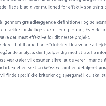
e, flade blad giver mulighed for effektiv spaltning og
t gå igennem
grundlæggende definitioner
og se nær
en række forskellige størrelser og former, hver desig
il være det mest effektive for dit næste projekt.
r deres holdbarhed og effektivitet i krævende arbejdss
degående analyse, der hjælper dig med at træffe info
e værktøjer vil desuden sikre, at de varer i mange å
udarbejdet en sektion
købsråd
samt en detaljeret
pri
 finde specifikke kriterier og spørgsmål, du skal stil