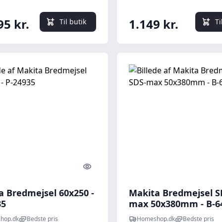
95 kr.
1.149 kr.
Til butik
Ti
Quick look
a Bredmejsel 60x250 -
Makita Bredmejsel S
35
max 50x380mm - B-6
hop.dk
Bedste pris
Homeshop.dk
Bedste pris