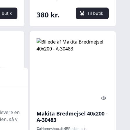
380 kr.
l butik
Til butik
Quick look
Quick look
levere en
 24 x
Makita Bredmejsel 40x200 -
en, så vi
A-30483
Homeshop.dk
Bedste pris