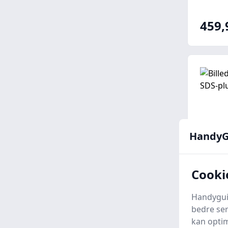
459,
HandyG
Cooki
Handyguid
Makit
bedre ser
plus 
kan optim
Homes