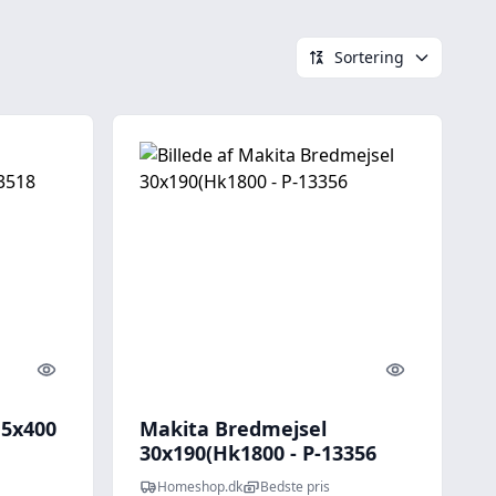
Sortering
Quick look
Quick look
15x400
Makita Bredmejsel
30x190(Hk1800 - P-13356
Homeshop.dk
Bedste pris