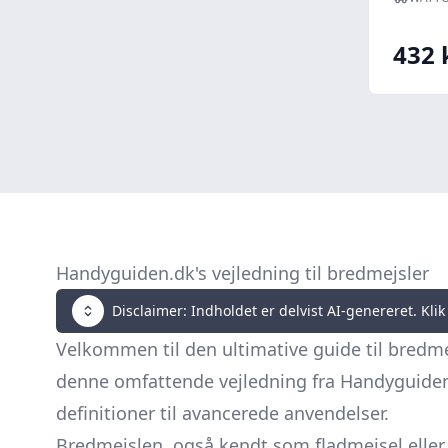
432 
Handyguiden.dk's vejledning til bredmejsler
Disclaimer: Indholdet er delvist AI-genereret. Klik 
Velkommen til den ultimative guide til bredme
denne omfattende vejledning fra Handyguiden.
definitioner til avancerede anvendelser.
Bredmejslen, også kendt som fladmejsel eller s