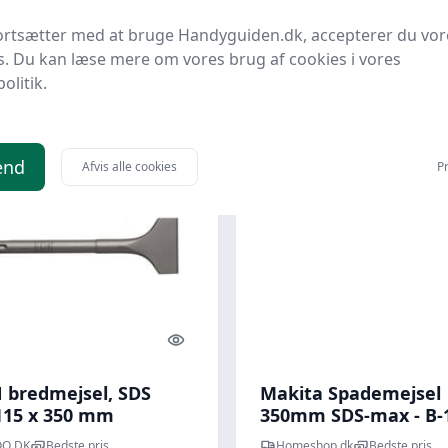
ortsætter med at bruge Handyguiden.dk, accepterer du vor
95 kr.
579 kr.
Til butik
Ti
s. Du kan læse mere om vores brug af cookies i vores
politik.
end
Afvis alle cookies
Pr
Quick look
 bredmejsel, SDS
Makita Spademejsel
115 x 350 mm
350mm SDS-max - B-
O.DK
Bedste pris
Homeshop.dk
Bedste pris