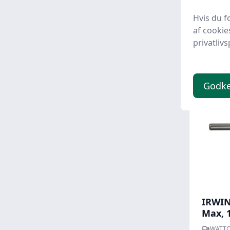
Hvis du f
269,
af cookie
privatlivs
Godk
IRWIN
Max, 
WATTO