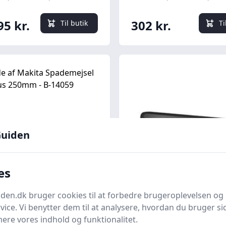
95 kr.
302 kr.
Til butik
Ti
uiden
es
Quick look
en.dk bruger cookies til at forbedre brugeroplevelsen og 
a Spademejsel SDS-
Fladmejsel hrdmetal,
vice. Vi benytter dem til at analysere, hvordan du bruger sid
250mm - B-14059
200 mm
ere vores indhold og funktionalitet.
hop.dk
Bedste pris
WATTOO.DK
Bedste pris