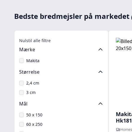
Bedste bredmejsler på markedet
Nulstil alle filtre
Mærke
Makita
Størrelse
2,4 cm
3 cm
Mål
Makit
50 x 150
Hk181
60 x 250
Homes