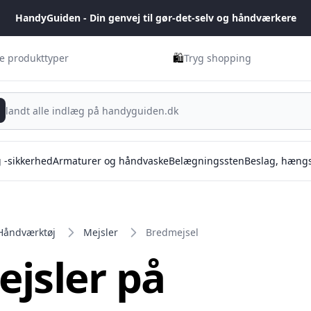
HandyGuiden - Din genvej til gør-det-selv og håndværkere
🛍️
ge produkttyper
Tryg shopping
g -sikkerhed
Armaturer og håndvaske
Belægningssten
Beslag, hængs
Håndværktøj
Mejsler
Bredmejsel
jsler på