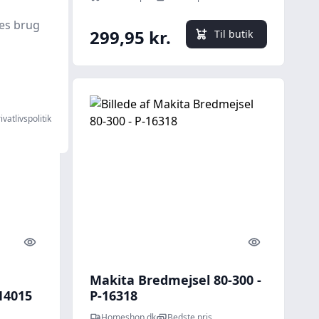
es brug
299,95 kr.
l butik
Til butik
ivatlivspolitik
Quick look
Quick look
Makita Bredmejsel 80-300 -
14015
P-16318
Homeshop.dk
Bedste pris