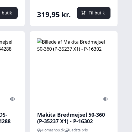
319,95 kr.
l butik
Til butik
Quick look
Quick look
DS-
Makita Bredmejsel 50-360
4288
(P-35237 X1) - P-16302
Homeshop.dk
Bedste pris