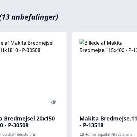
(13 anbefalinger)
Quick look
a Bredmejsel 20x150
Makita Bredmejse.1
0 - P-30508
- P-13518
hop.dk
Bedste pris
Homeshop.dk
Bedste pris