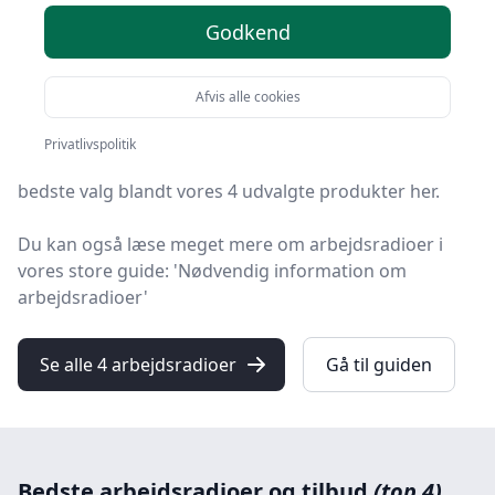
Godkend
Velkommen til HandyGuiden! Vi har gjort arbejdet for
dig og udvalgt 4 af de bedste arbejdsradioer på
markedet.
Afvis alle cookies
Uanset om du ønsker kvalitet, tilbud på arbejdsradioer,
Privatlivspolitik
en bestemt type eller fri levering, kan du finde det
bedste valg blandt vores 4 udvalgte produkter her.
Du kan også læse meget mere om arbejdsradioer i
vores store guide: 'Nødvendig information om
arbejdsradioer'
Se alle 4 arbejdsradioer
Gå til guiden
Bedste arbejdsradioer og tilbud
(top 4)