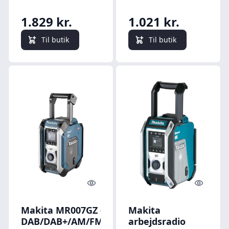
DAB/DAB+/AM/FM
- Stereo
1.829 kr.
1.021 kr.
Til butik
Til butik
Quick look
Quick l
Makita MR007GZ -
Makita
DAB/DAB+/AM/FM
arbejdsradio