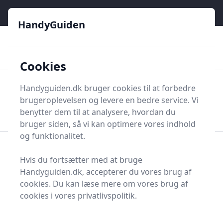
HandyGuiden - Din genvej til gør-det-selv og håndværkere
e menu
HandyGuiden
👌
🏆
De bedste priser
2.552 forskellige produkttyper
🛍️
🎖️
⭐⭐⭐⭐⭐
Tryg shopping
Mange kategorier
Cookies
HandyGuiden
Handyguiden.dk bruger cookies til at forbedre
Men
brugeroplevelsen og levere en bedre service. Vi
Søg nu
Søg nu
benytter dem til at analysere, hvordan du
bruger siden, så vi kan optimere vores indhold
og funktionalitet.
Forside
Renovering og Byggeri
Værktøj
Hvis du fortsætter med at bruge
Arbejdsradio
Handyguiden.dk, accepterer du vores brug af
Bedste arbejdsradioer
cookies. Du kan læse mere om vores brug af
cookies i vores privatlivspolitik.
og tilbud - top 4