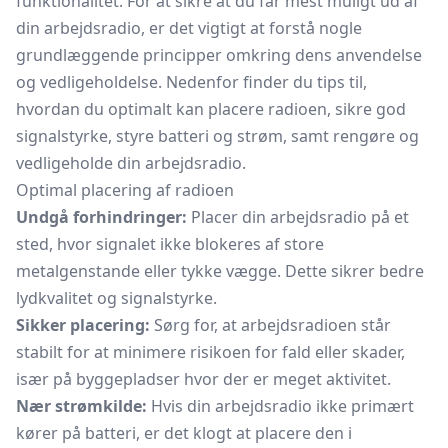
funktionalitet. For at sikre at du får mest muligt ud af
din arbejdsradio, er det vigtigt at forstå nogle
grundlæggende principper omkring dens anvendelse
og vedligeholdelse. Nedenfor finder du tips til,
hvordan du optimalt kan placere radioen, sikre god
signalstyrke, styre batteri og strøm, samt rengøre og
vedligeholde din arbejdsradio.
Optimal placering af radioen
Undgå forhindringer:
Placer din arbejdsradio på et
sted, hvor signalet ikke blokeres af store
metalgenstande eller tykke vægge. Dette sikrer bedre
lydkvalitet og signalstyrke.
Sikker placering:
Sørg for, at arbejdsradioen står
stabilt for at minimere risikoen for fald eller skader,
især på byggepladser hvor der er meget aktivitet.
Nær strømkilde:
Hvis din arbejdsradio ikke primært
kører på batteri, er det klogt at placere den i