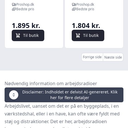
- Stereo
bluetooth/dab+
Proshop.dk
Proshop.dk
dmr115 -
Bedste pris
Bedste pris
DAB/DAB+/FM -
Stereo - Blå
1.895 kr.
1.804 kr.
Til butik
Til butik
Forrige side
Næste side
Nødvendig information om arbejdsradioer
Disclaimer: Indholdet er delvist AI-genereret. Klik
her for flere detaljer
Arbejdslivet, uanset om det er på en byggeplads, i en
værkstedshal, eller i en have, kan ofte være fyldt med
støj og distraktioner. Det er her, arbejdsradioen