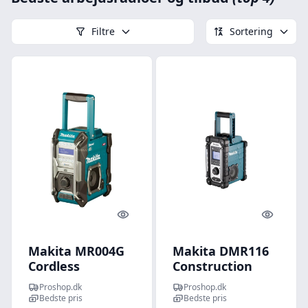
Filtre
Sortering
Quick look
Quick l
Makita MR004G
Makita DMR116
Cordless
Construction
Construction Site
Radio 14.4V to
Proshop.dk
Proshop.dk
Radio -
18V - AM/FM
Bedste pris
Bedste pris