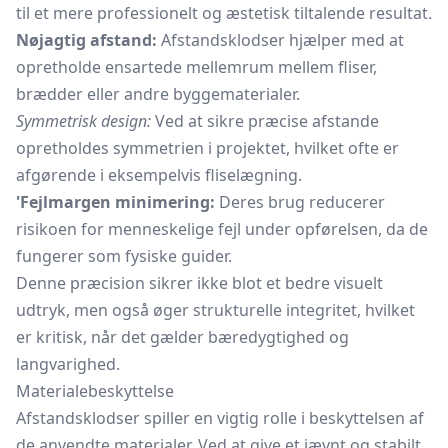
til et mere professionelt og æstetisk tiltalende resultat.
Nøjagtig afstand:
Afstandsklodser hjælper med at
opretholde ensartede mellemrum mellem fliser,
brædder eller andre byggematerialer.
Symmetrisk design:
Ved at sikre præcise afstande
opretholdes symmetrien i projektet, hvilket ofte er
afgørende i eksempelvis fliselægning.
'Fejlmargen minimering:
Deres brug reducerer
risikoen for menneskelige fejl under opførelsen, da de
fungerer som fysiske guider.
Denne præcision sikrer ikke blot et bedre visuelt
udtryk, men også øger strukturelle integritet, hvilket
er kritisk, når det gælder bæredygtighed og
langvarighed.
Materialebeskyttelse
Afstandsklodser spiller en vigtig rolle i beskyttelsen af
de anvendte materialer. Ved at give et jævnt og stabilt