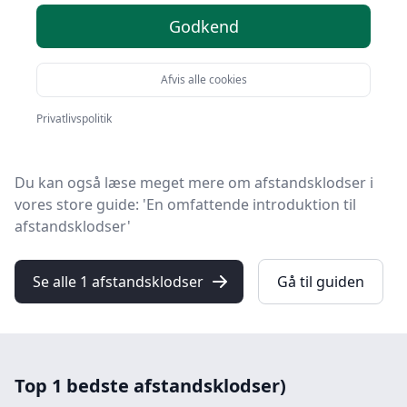
Find de bedste afstandsklodser på HandyGuiden! Vi
Godkend
har udvalgt 1 top-produkter, så du er sikret kvalitet og
værdi.
Afvis alle cookies
Uanset om du prioriterer høj kvalitet uanset prisen,
om du leder efter en afstandsklods med fri fragt, eller
Privatlivspolitik
du vil finde den bedste pris, så finder du løsningen her.
Du kan også læse meget mere om afstandsklodser i
vores store guide: 'En omfattende introduktion til
afstandsklodser'
Se alle 1 afstandsklodser
Gå til guiden
Top 1 bedste afstandsklodser)