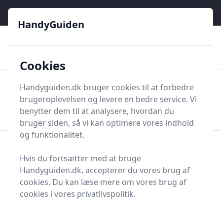
HandyGuiden - Din genvej til gør-det-selv og håndværkere
e menu
HandyGuiden
👌
🏆
De bedste priser
2.552 forskellige produkttyper
🛍️
🎖️
⭐⭐⭐⭐⭐
Tryg shopping
Mange kategorier
Cookies
HandyGuiden
Handyguiden.dk bruger cookies til at forbedre
Men
brugeroplevelsen og levere en bedre service. Vi
Søg nu
Søg nu
benytter dem til at analysere, hvordan du
bruger siden, så vi kan optimere vores indhold
og funktionalitet.
Forside
Renovering og Byggeri
Afstandsklods
Hvis du fortsætter med at bruge
Top 1 bedste
Handyguiden.dk, accepterer du vores brug af
cookies. Du kan læse mere om vores brug af
afstandsklodser
cookies i vores privatlivspolitik.