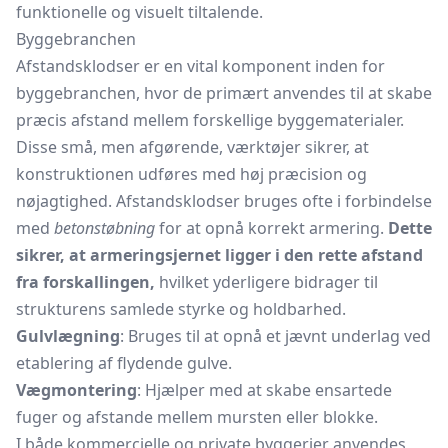
funktionelle og visuelt tiltalende.
Byggebranchen
Afstandsklodser er en vital komponent inden for
byggebranchen, hvor de primært anvendes til at skabe
præcis afstand mellem forskellige byggematerialer.
Disse små, men afgørende, værktøjer sikrer, at
konstruktionen udføres med høj præcision og
nøjagtighed. Afstandsklodser bruges ofte i forbindelse
med
betonstøbning
for at opnå korrekt armering.
Dette
sikrer, at armeringsjernet ligger i den rette afstand
fra forskallingen,
hvilket yderligere bidrager til
strukturens samlede styrke og holdbarhed.
Gulvlægning
: Bruges til at opnå et jævnt underlag ved
etablering af flydende gulve.
Vægmontering
: Hjælper med at skabe ensartede
fuger og afstande mellem mursten eller blokke.
I både kommercielle og private byggerier anvendes