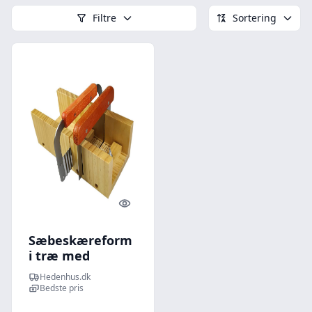
Filtre
Sortering
Quick look
Sæbeskæreform
i træ med
afstandsklods,
Hedenhus.dk
rustfri stålknive,
Bedste pris
25x11,4x8,5 cm,