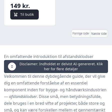
natur -
149 kr.
Hedenhus -
Bølget og lige
Til butik
skærerblade
Forrige side
Næste side
En omfattende introduktion til afstandsklodser
Disclaimer: Indholdet er delvist AI-genereret. Klik
her for flere detaljer
Velkommen til denne dybdegående guide, der vil give
dig en omfattende forståelse af en essentiel
komponent inden for bygge- og håndværksindustrien
—
afstandsklodser
. Disse små, men betydningsfulde,
dele bruges i en bred vifte af projekter, både store og
små, og kan være forskellen mellem et gennemtænkt