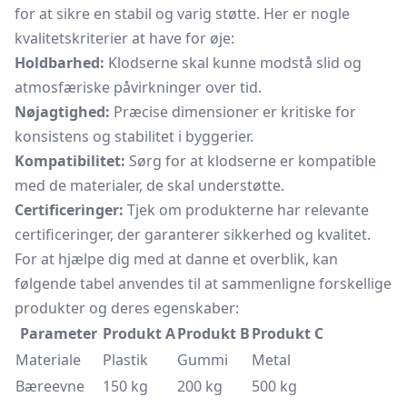
for at sikre en stabil og varig støtte. Her er nogle
kvalitetskriterier at have for øje:
Holdbarhed:
Klodserne skal kunne modstå slid og
atmosfæriske påvirkninger over tid.
Nøjagtighed:
Præcise dimensioner er kritiske for
konsistens og stabilitet i byggerier.
Kompatibilitet:
Sørg for at klodserne er kompatible
med de materialer, de skal understøtte.
Certificeringer:
Tjek om produkterne har relevante
certificeringer, der garanterer sikkerhed og kvalitet.
For at hjælpe dig med at danne et overblik, kan
følgende tabel anvendes til at sammenligne forskellige
produkter og deres egenskaber:
Parameter
Produkt A
Produkt B
Produkt C
Materiale
Plastik
Gummi
Metal
Bæreevne
150 kg
200 kg
500 kg