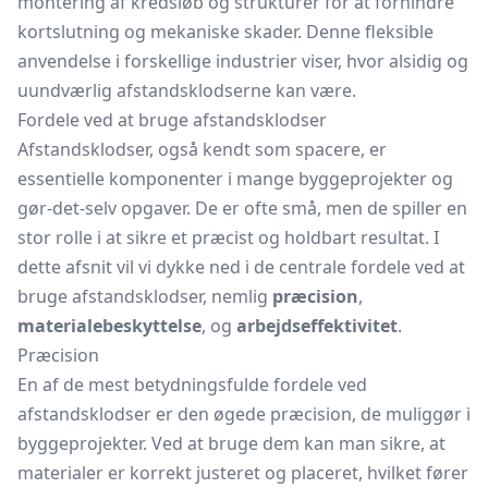
montering af kredsløb og strukturer for at forhindre
kortslutning og mekaniske skader. Denne fleksible
anvendelse i forskellige industrier viser, hvor alsidig og
uundværlig afstandsklodserne kan være.
Fordele ved at bruge afstandsklodser
Afstandsklodser, også kendt som spacere, er
essentielle komponenter i mange byggeprojekter og
gør-det-selv opgaver. De er ofte små, men de spiller en
stor rolle i at sikre et præcist og holdbart resultat. I
dette afsnit vil vi dykke ned i de centrale fordele ved at
bruge afstandsklodser, nemlig
præcision
,
materialebeskyttelse
, og
arbejdseffektivitet
.
Præcision
En af de mest betydningsfulde fordele ved
afstandsklodser er den øgede præcision, de muliggør i
byggeprojekter. Ved at bruge dem kan man sikre, at
materialer er korrekt justeret og placeret, hvilket fører