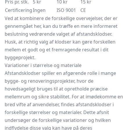
Pris pr. stk.
5 kr
10 kr
15 kr
Certificering
Ingen
ISO 9001
CE
Ved at kombinere de forskellige overvejelser, der er
gennemgået her, kan du træffe en mere informeret
beslutning vedrørende valget af afstandsklodser.
Husk, at richtig valg af klodser kan gøre forskellen
mellem et godt og et fremragende resultat i dit
byggeprojekt.
Variationer i størrelse og materiale
Afstandsklodser spiller en afgørende rolle i mange
bygge- og renoveringsprojekter, hvor de
hovedsageligt bruges til at opretholde præcise
mellemrum og sikre stabilitet. For at imødekomme en
bred vifte af anvendelser, findes afstandsklodser i
forskellige størrelser og materialer. Dette afsnit
undersøger de forskellige variationer og hvilken
indflydelse disse valg kan have på deres