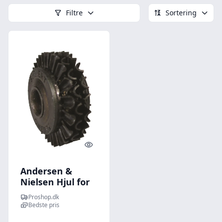
Filtre
Sortering
Quick look
Andersen &
Nielsen Hjul for
sievert afretter
Proshop.dk
3610-08
Bedste pris