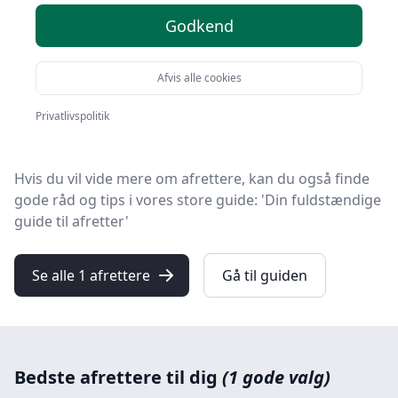
Find de bedste afrettere på HandyGuiden! Vi har
Godkend
udvalgt 1 top-produkter, så du er sikret kvalitet og
værdi.
Afvis alle cookies
Hvad enten du leder efter kvalitet, gode priser, en
specifik model eller en afretter med fri levering, finder
Privatlivspolitik
du det hele på vores liste.
Hvis du vil vide mere om afrettere, kan du også finde
gode råd og tips i vores store guide: 'Din fuldstændige
guide til afretter'
Se alle 1 afrettere
Gå til guiden
Bedste afrettere til dig
(1 gode valg)