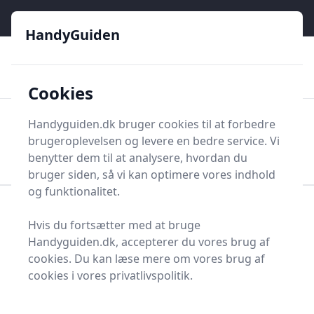
HandyGuiden - Din genvej til gør-det-selv og håndværkere
e menu
HandyGuiden
👌
🏆
De bedste priser
2.552 forskellige produkttyper
🛍️
🎖️
⭐⭐⭐⭐⭐
Tryg shopping
Mange kategorier
Cookies
HandyGuiden
Handyguiden.dk bruger cookies til at forbedre
Men
brugeroplevelsen og levere en bedre service. Vi
Søg nu
Søg nu
benytter dem til at analysere, hvordan du
bruger siden, så vi kan optimere vores indhold
og funktionalitet.
Forside
Renovering og Byggeri
Afretter
Hvis du fortsætter med at bruge
Bedste afrettere til dig -
Handyguiden.dk, accepterer du vores brug af
cookies. Du kan læse mere om vores brug af
1 gode valg
cookies i vores privatlivspolitik.