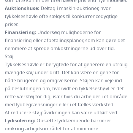
som ofte kan findes til en lavere pris end nye modeller.
Auktionshuse:
Deltag i maskin-auktioner, hvor
tykkelseshøvle ofte sælges til konkurrencedygtige
priser.
Finansiering:
Undersøg mulighederne for
finansiering eller afbetalingsplaner, som kan gøre det
nemmere at sprede omkostningerne ud over tid.
Støj
Tykkelseshøvle er berygtede for at generere en utrolig
mængde
støj
under drift. Det kan være en gene for
både brugeren og omgivelserne. Støjen kan veje ind
på beslutningen om, hvorvidt en tykkelseshøvl er det
rette værktøj for dig, især hvis du arbejder i et område
med lydbegrænsninger eller i et fælles værksted.
At reducere støjpåvirkningen kan være udført ved:
Lydisolering:
Opsætte lyddæmpende barrierer
omkring arbejdsområdet for at minimere