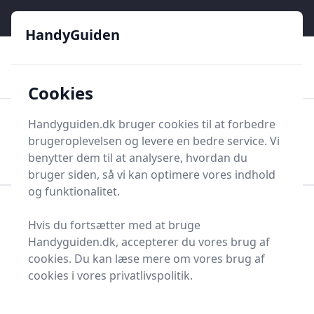
HandyGuiden - Din genvej til gør-det-selv og håndværkere
e menu
HandyGuiden
👌
🏆
De bedste priser
2.552 forskellige produkttyper
🛍️
🎖️
⭐⭐⭐⭐⭐
Tryg shopping
Mange kategorier
Cookies
HandyGuiden
Handyguiden.dk bruger cookies til at forbedre
Men
brugeroplevelsen og levere en bedre service. Vi
Søg nu
Søg nu
benytter dem til at analysere, hvordan du
bruger siden, så vi kan optimere vores indhold
og funktionalitet.
Forside
Renovering og Byggeri
Værktøj
Hvis du fortsætter med at bruge
Større værktøj
Høvleværktøj
Tykkelseshøvl
Handyguiden.dk, accepterer du vores brug af
Bedste tykkelseshøvle
cookies. Du kan læse mere om vores brug af
cookies i vores privatlivspolitik.
til dig - 4 gode valg