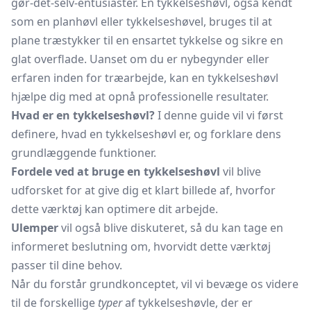
gør-det-selv-entusiaster. En tykkelseshøvl, også kendt
som en planhøvl eller tykkelseshøvel, bruges til at
plane træstykker til en ensartet tykkelse og sikre en
glat overflade. Uanset om du er nybegynder eller
erfaren inden for træarbejde, kan en tykkelseshøvl
hjælpe dig med at opnå professionelle resultater.
Hvad er en tykkelseshøvl?
I denne guide vil vi først
definere, hvad en tykkelseshøvl er, og forklare dens
grundlæggende funktioner.
Fordele ved at bruge en tykkelseshøvl
vil blive
udforsket for at give dig et klart billede af, hvorfor
dette værktøj kan optimere dit arbejde.
Ulemper
vil også blive diskuteret, så du kan tage en
informeret beslutning om, hvorvidt dette værktøj
passer til dine behov.
Når du forstår grundkonceptet, vil vi bevæge os videre
til de forskellige
typer
af tykkelseshøvle, der er