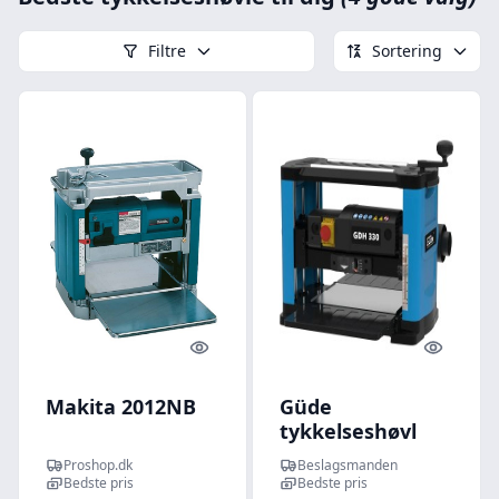
Filtre
Sortering
Quick look
Quick l
Makita 2012NB
Güde
tykkelseshøvl
GDH 330
Proshop.dk
Beslagsmanden
Bedste pris
Bedste pris