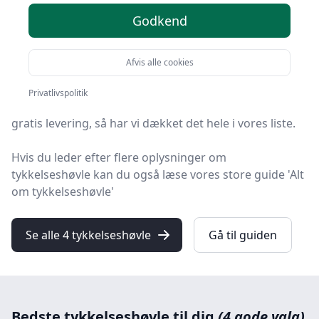
Godkend
Du er landet på HandyGuiden, det helt rigtige sted at
finde tykkelseshøvle. Vi har udvalgt de 4 bedste
produkter lige nu, så du er sikret et godt køb!
Afvis alle cookies
Uanset om du søger den bedste kvalitet, et prisvenligt
Privatlivspolitik
tilbud på din næste tykkelseshøvl, noget specifikt eller
gratis levering, så har vi dækket det hele i vores liste.
Hvis du leder efter flere oplysninger om
tykkelseshøvle kan du også læse vores store guide 'Alt
om tykkelseshøvle'
Se alle 4 tykkelseshøvle
Gå til guiden
Bedste tykkelseshøvle til dig
(4 gode valg)