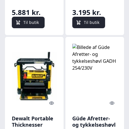
5.881 kr.
3.195 kr.
Til butik
Til butik
Quick look
Quick l
Dewalt Portable
Güde Afretter-
Thicknesser
og tykkelseshøvl