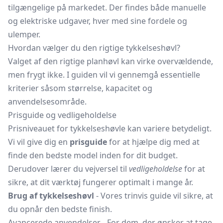
tilgængelige på markedet. Der findes både manuelle
og elektriske udgaver, hver med sine fordele og
ulemper.
Hvordan vælger du den rigtige tykkelseshøvl?
Valget af den rigtige planhøvl kan virke overvældende,
men frygt ikke. I guiden vil vi gennemgå essentielle
kriterier såsom størrelse, kapacitet og
anvendelsesområde.
Prisguide og vedligeholdelse
Prisniveauet for tykkelseshøvle kan variere betydeligt.
Vi vil give dig en
prisguide
for at hjælpe dig med at
finde den bedste model inden for dit budget.
Derudover lærer du vejversel til
vedligeholdelse
for at
sikre, at dit værktøj fungerer optimalt i mange år.
Brug af tykkelseshøvl
- Vores trinvis guide vil sikre, at
du opnår den bedste finish.
Avancerede anvendelser - For dem, der ønsker at tage