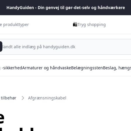
HandyGuiden - Din genvej til gør-det-selv og håndværkere
🛍️
ge produkttyper
Tryg shopping
g -sikkerhed
Armaturer og håndvaske
Belægningssten
Beslag, hængs
tilbehør
Afgrænsningskabel
e