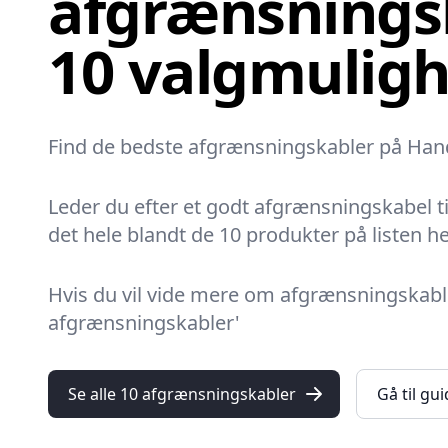
afgrænsningsk
10 valgmulig
Find de bedste afgrænsningskabler på HandyG
Leder du efter et godt afgrænsningskabel ti
det hele blandt de 10 produkter på listen he
Hvis du vil vide mere om afgrænsningskabler
afgrænsningskabler'
Se alle 10 afgrænsningskabler
Gå til gu