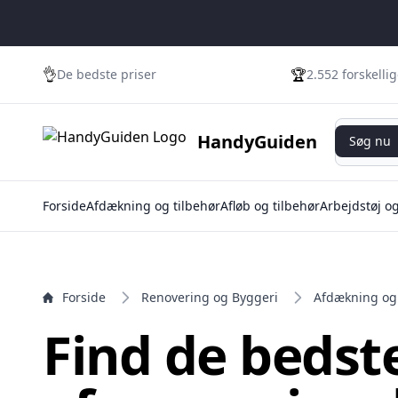
e menu
👌
🏆
De bedste priser
2.552 forskelli
Søg nu
HandyGuiden
Søg nu
Forside
Afdækning og tilbehør
Afløb og tilbehør
Arbejdstøj o
Forside
Renovering og Byggeri
Afdækning og 
Find de bedst