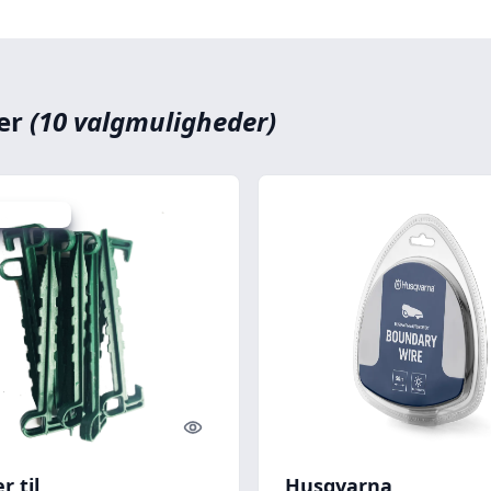
ler
(10 valgmuligheder)
 spar 42 %
Quick look
r til
Husqvarna