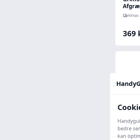
Afgræ
Almas 
369 
HandyG
Cooki
Handyguid
bedre ser
kan optim
Garde