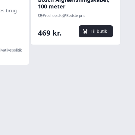
100 meter
es brug
Proshop.dk
Bedste pris
469 kr.
l butik
Til butik
ivatlivspolitik