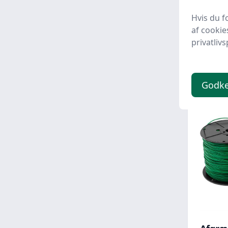
Afgræ
Hvis du f
Reper
Gucca.
af cookie
privatlivs
219,
Godk