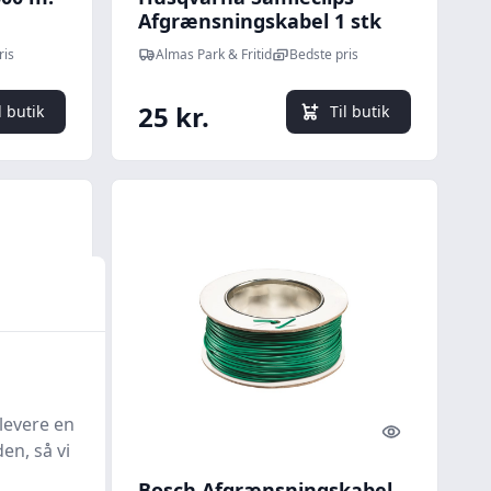
Afgrænsningskabel 1 stk
ris
Almas Park & Fritid
Bedste pris
25 kr.
l butik
Til butik
levere en
Quick look
Quick look
en, så vi
ings
Bosch Afgrænsningskabel,