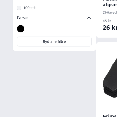
afgræ
100 stk
krog 
Havegl
Farve
45 kr.
26 kr
Sort
Ryd alle filtre
Grims