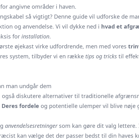
 for angivne områder i haven.
ngskabel så vigtigt? Denne guide vil udforske de ma
tion og anvendelse. Vi vil dykke ned i
hvad et afgr
aksis for
installation
.
 første øjekast virke udfordrende, men med vores
trin
res system, tilbyder vi en række
tips og tricks
til effe
dan man undgår dem
 også diskutere alternativer til traditionelle afgræn
.
Deres fordele
og potentielle ulemper vil blive nøje
g
anvendelsesretninger
som kan gøre dit valg lettere. I
æcist kan vælge det der passer bedst til din haves k