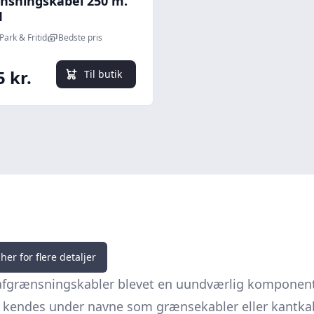
nsningskabel 250 m.
M
Park & Fritid
Bedste pris
5 kr.
Til butik
her for flere detaljer
er afgrænsningskabler blevet en uundværlig komponen
kendes under navne som grænsekabler eller kantkable