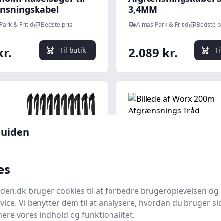
nsningskabel
3,4MM
Park & Fritid
Bedste pris
Almas Park & Fritid
Bedste p
kr.
2.089 kr.
Til butik
Ti
uiden
es
en.dk bruger cookies til at forbedre brugeroplevelsen og 
Quick look
vice. Vi benytter dem til at analysere, hvordan du bruger sid
ere vores indhold og funktionalitet.
na -
Worx 200m Afgrænsn