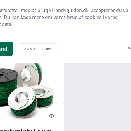
nsningskabel
Tråd
ortsætter med at bruge Handyguiden.dk, accepterer du vor
ations Kit
dk
Bedste pris
Homeshop.dk
Bedste pris
s. Du kan læse mere om vores brug af cookies i vores
politik.
95 kr.
643 kr.
Til butik
Ti
end
Afvis alle cookies
Pr
Quick look