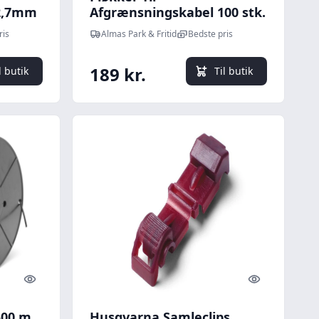
2,7mm
Afgrænsningskabel 100 stk.
ris
Almas Park & Fritid
Bedste pris
189 kr.
l butik
Til butik
Quick look
Quick look
00 m.
Husqvarna Samleclips