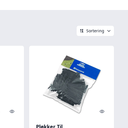
Sortering
Quick look
Quick look
Pløkker Til