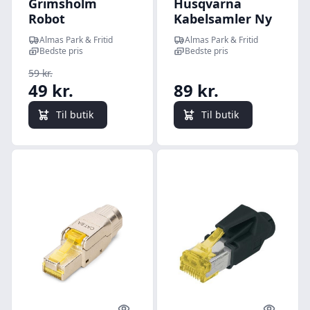
Grimsholm
Husqvarna
Robot
Kabelsamler Ny
Kabelsamler 4
model, 5 stk.
Almas Park & Fritid
Almas Park & Fritid
stk.
Bedste pris
Bedste pris
59 kr.
49 kr.
89 kr.
Til butik
Til butik
Quick look
Quick l