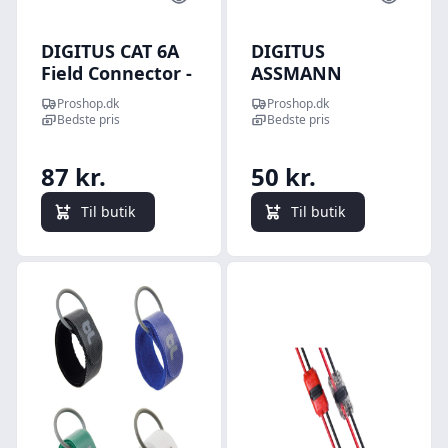
DIGITUS CAT 6A
DIGITUS
Field Connector -
ASSMANN
Sølv
network
Proshop.dk
Proshop.dk
connector - Sort
Bedste pris
Bedste pris
87 kr.
50 kr.
Til butik
Til butik