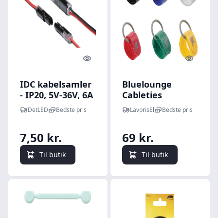
Quick look
Quick l
IDC kabelsamler
Bluelounge
- IP20, 5V-36V, 6A
Cableties
kabelbinder, lille
DetLED
Bedste pris
LavprisEl
Bedste pris
- 4 stk
7,50 kr.
69 kr.
Til butik
Til butik