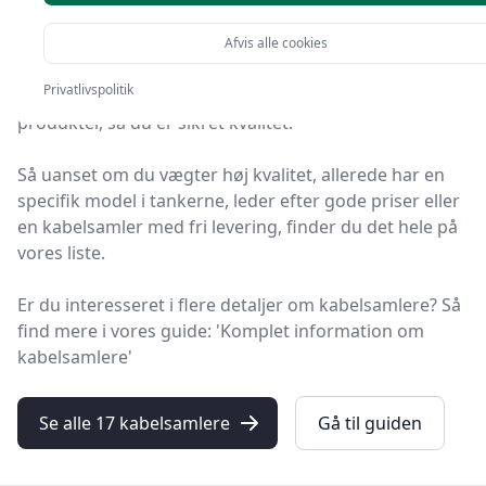
produkter
Afvis alle cookies
Velkommen til HandyGuiden – her finder du de bedste
Privatlivspolitik
kabelsamlere på markedet. Vi har nøje udvalgt 17
produkter, så du er sikret kvalitet.
Så uanset om du vægter høj kvalitet, allerede har en
specifik model i tankerne, leder efter gode priser eller
en kabelsamler med fri levering, finder du det hele på
vores liste.
Er du interesseret i flere detaljer om kabelsamlere? Så
find mere i vores guide: 'Komplet information om
kabelsamlere'
ent
Se alle 17 kabelsamlere
Gå til guiden