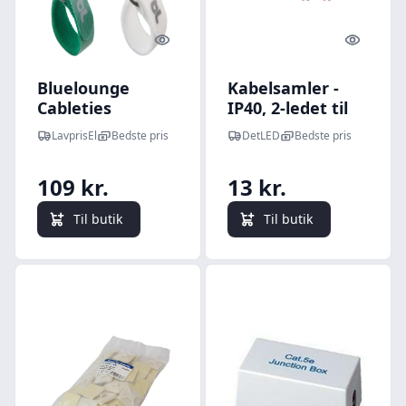
Quick look
Quick l
Bluelounge
Kabelsamler -
Cableties
IP40, 2-ledet til
kabelbinder, stor
løse ledninger,
LavprisEl
Bedste pris
DetLED
Bedste pris
- 6 stk
sort
109 kr.
13 kr.
Til butik
Til butik