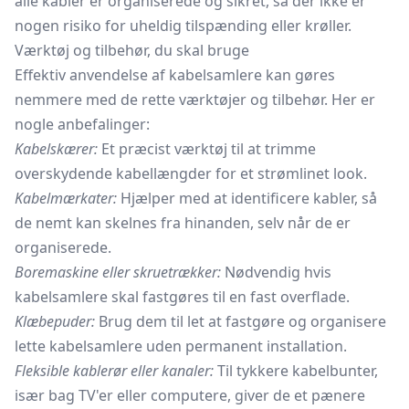
alle kabler er organiserede og sikret, så der ikke er
nogen risiko for uheldig tilspænding eller krøller.
Værktøj og tilbehør, du skal bruge
Effektiv anvendelse af kabelsamlere kan gøres
nemmere med de rette værktøjer og tilbehør. Her er
nogle anbefalinger:
Kabelskærer:
Et præcist værktøj til at trimme
overskydende kabellængder for et strømlinet look.
Kabelmærkater:
Hjælper med at identificere kabler, så
de nemt kan skelnes fra hinanden, selv når de er
organiserede.
Boremaskine eller skruetrækker:
Nødvendig hvis
kabelsamlere skal fastgøres til en fast overflade.
Klæbepuder:
Brug dem til let at fastgøre og organisere
lette kabelsamlere uden permanent installation.
Fleksible kablerør eller kanaler:
Til tykkere kabelbunter,
især bag TV'er eller computere, giver de et pænere