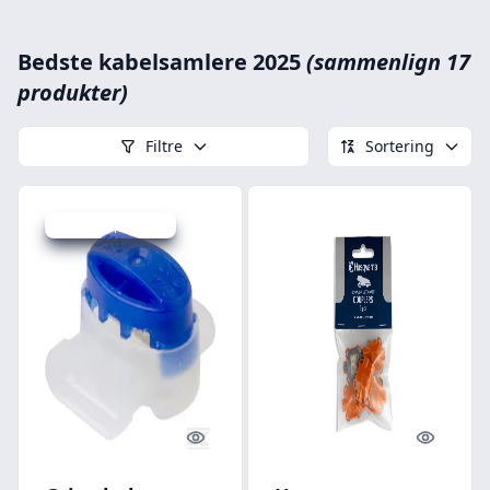
Bedste kabelsamlere 2025
(sammenlign 17
produkter)
Filtre
Sortering
Udsalg - spar 16 %
Quick look
Quick l