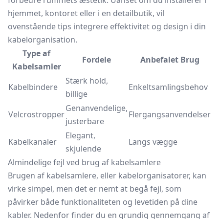
forbedre rummets æstetik. Uanset om du installerer i
hjemmet, kontoret eller i en detailbutik, vil
ovenstående tips integrere effektivitet og design i din
kabelorganisation.
Type af
Fordele
Anbefalet Brug
Kabelsamler
Stærk hold,
Kabelbindere
Enkeltsamlingsbehov
billige
Genanvendelige,
Velcrostropper
Flergangsanvendelser
justerbare
Elegant,
Kabelkanaler
Langs vægge
skjulende
Almindelige fejl ved brug af kabelsamlere
Brugen af kabelsamlere, eller kabelorganisatorer, kan
virke simpel, men det er nemt at begå fejl, som
påvirker både funktionaliteten og levetiden på dine
kabler. Nedenfor finder du en grundig gennemgang af