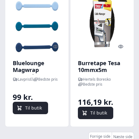
Quick look
Quick l
Bluelounge
Burretape Tesa
Magwrap
10mmx5m
kabelbånd,
LavprisEl
Bedste pris
Hertels Boresko
magnet, lille i
Bedste pris
multifarvet - 4
99 kr.
stk
116,19 kr.
Til butik
Til butik
Forrige side
Næste side