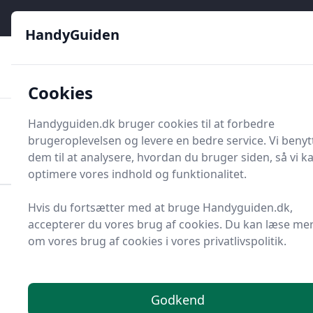
HandyGuiden - Din genvej til gør-det-selv og håndværkere
e menu
HandyGuiden
👌
🏆
De bedste priser
2.552 forskellige produkttyper
🛍️
🎖️
⭐⭐⭐⭐⭐
Tryg shopping
Mange kategorier
Cookies
HandyGuiden
Handyguiden.dk bruger cookies til at forbedre
Men
brugeroplevelsen og levere en bedre service. Vi benyt
Søg nu
Søg nu
dem til at analysere, hvordan du bruger siden, så vi k
optimere vores indhold og funktionalitet.
Hvis du fortsætter med at bruge Handyguiden.dk,
Forside
Renovering og Byggeri
Byggetilbehør
accepterer du vores brug af cookies. Du kan læse me
Kabelsamler
om vores brug af cookies i vores privatlivspolitik.
Bedste kabelsamlere
2025 - sammenlign 17
Godkend