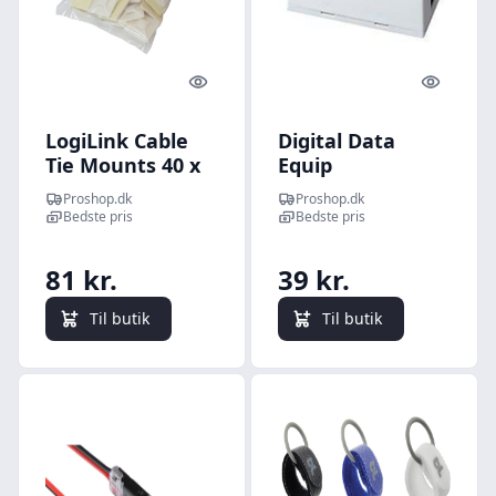
Quick look
Quick l
LogiLink Cable
Digital Data
Tie Mounts 40 x
Equip
40 mm (100-Pack)
Forlængerled
Proshop.dk
Proshop.dk
Cat.5E
Bedste pris
Bedste pris
81 kr.
39 kr.
Til butik
Til butik