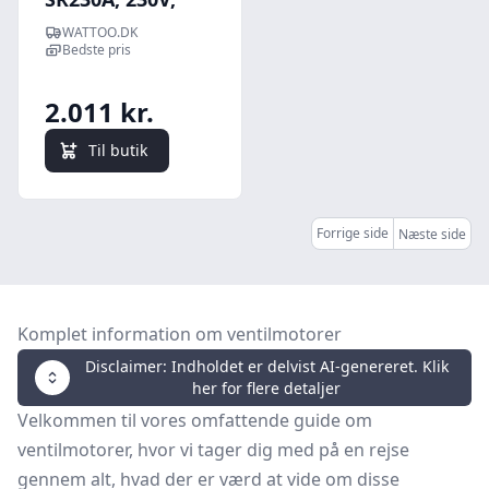
ON/OFF/3PKT, 20
WATTOO.DK
Nm
Bedste pris
2.011 kr.
Til butik
Forrige side
Næste side
Komplet information om ventilmotorer
Disclaimer: Indholdet er delvist AI-genereret. Klik
her for flere detaljer
Velkommen til vores omfattende guide om
ventilmotorer, hvor vi tager dig med på en rejse
gennem alt, hvad der er værd at vide om disse