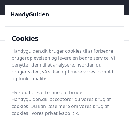
HandyGuiden - Din genvej til gør-det-selv og håndværkere
e menu
HandyGuiden
👌
🏆
De bedste priser
2.552 forskellige produkttyper
🛍️
🎖️
⭐⭐⭐⭐⭐
Tryg shopping
Mange kategorier
Cookies
HandyGuiden
Handyguiden.dk bruger cookies til at forbedre
Men
brugeroplevelsen og levere en bedre service. Vi
Søg nu
Søg nu
benytter dem til at analysere, hvordan du
bruger siden, så vi kan optimere vores indhold
og funktionalitet.
Forside
Renovering og Byggeri
Værktøj
Hvis du fortsætter med at bruge
Diverse værktøj
Værktøjsdele og tilbehør
Handyguiden.dk, accepterer du vores brug af
Ventiler og tilbehør
Ventilmotor
cookies. Du kan læse mere om vores brug af
Topliste over de 1
cookies i vores privatlivspolitik.
bedste ventilmotorer i