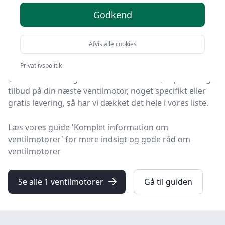
2025
Godkend
Du er landet på HandyGuiden, hvor du finder de
Afvis alle cookies
bedste ventilmotorer. Vi har udvalgt 1 produkter til dig!
Privatlivspolitik
Uanset om du søger den bedste kvalitet, et prisvenligt
tilbud på din næste ventilmotor, noget specifikt eller
gratis levering, så har vi dækket det hele i vores liste.
Læs vores guide 'Komplet information om
ventilmotorer' for mere indsigt og gode råd om
ventilmotorer
Se alle 1 ventilmotorer
Gå til guiden