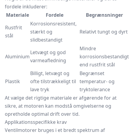
fordele inkluderer:
Materiale
Fordele
Begrænsninger
Korrosionsresistent,
Rustfrit
stærkt og
Relativt tungt og dyrt
stål
slidbestandigt
Mindre
Letvægt og god
Aluminium
korrosionsbestandigt
varmeafledning
end rustfrit stål
Billigt, letvægt og
Begrænset
Plastik
ofte tilstrækkeligt til
temperatur- og
lave tryk
tryktolerance
At vælge det rigtige materiale er afgørende for at
sikre, at motoren kan modstå omgivelserne og
opretholde optimal drift over tid.
Applikationsspecifikke krav
Ventilmotorer bruges i et bredt spektrum af