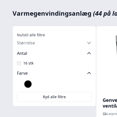
Varmegenvindingsanlæg
(44 på l
Nulstil alle filtre
Størrelse
Antal
16 stk
Farve
Hvid
Sort
Ryd alle filtre
Genve
venti
varme
Lavpris