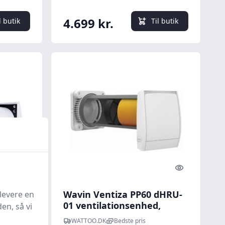
5 mm
4.699 kr.
l butik
Til butik
Quick look
Quick look
Wavin Ventiza PP60 dHRU-
levere en
01 ventilationsenhed,
en, så vi
160
160mm, 500mm lngde, hvid
WATTOO.DK
Bedste pris