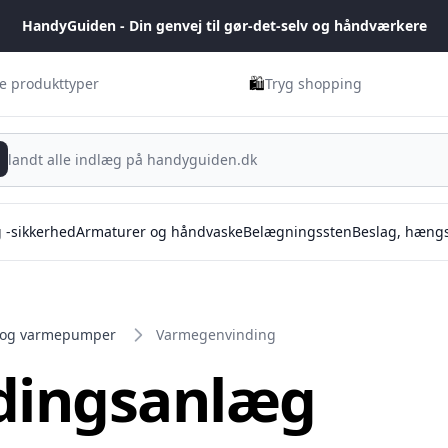
HandyGuiden - Din genvej til gør-det-selv og håndværkere
🛍️
ge produkttyper
Tryg shopping
g -sikkerhed
Armaturer og håndvaske
Belægningssten
Beslag, hængs
 og varmepumper
Varmegenvinding
dingsanlæg