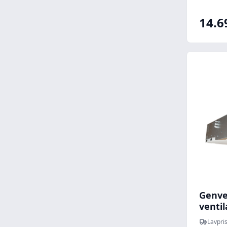
forva
14.6
Genve
venti
varme
Lavpris