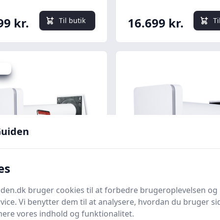
forvarmeflade, Ø12
99 kr.
16.699 kr.
Til butik
Ti
kr.
uiden
Quick look
es
One Pro 25 S
Duka One Pro 50 S
en.dk bruger cookies til at forbedre brugeroplevelsen og 
lator med
ventilator med
vice. Vi benytter dem til at analysere, hvordan du bruger sid
genvinding, Ø100
varmegenvinding, Ø
ere vores indhold og funktionalitet.
El
Bedste pris
LavprisEl
Bedste pris