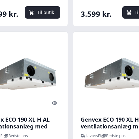
rmeflade, Ø160 mm
99 kr.
3.599 kr.
Til butik
Ti
Quick look
x ECO 190 XL H AL
Genvex ECO 190 XL H
lationsanlæg med
ventilationsanlæg m
genvinding, Ø125
varmegenvinding,
El
Bedste pris
LavprisEl
Bedste pris