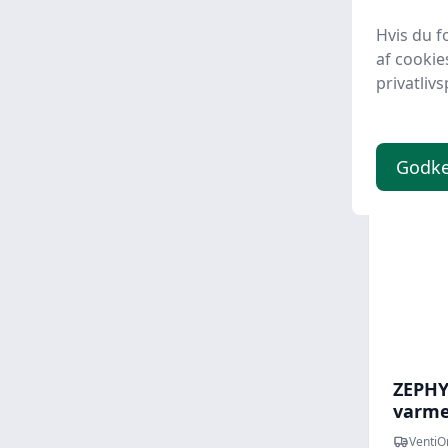
mm, wi
Hvis du f
4.79
af cookie
privatlivs
Spar -20
Godk
ZEPHY
varme
VentiO