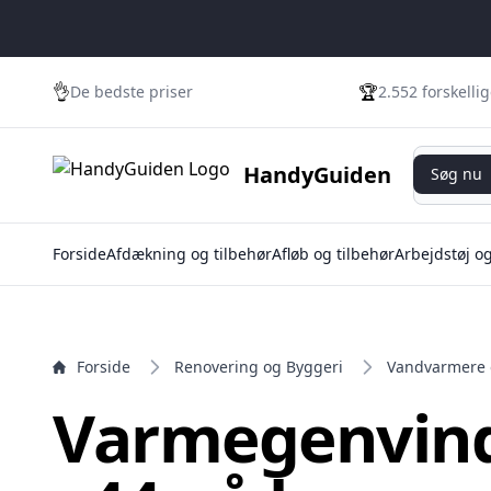
e menu
👌
🏆
De bedste priser
2.552 forskelli
Søg nu
HandyGuiden
Søg nu
Forside
Afdækning og tilbehør
Afløb og tilbehør
Arbejdstøj o
Forside
Renovering og Byggeri
Vandvarmere
Varmegenvin