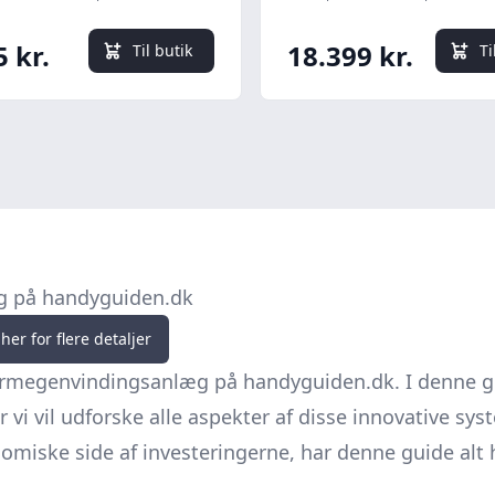
forvarmeflade, nivea
Ø160 mm
5 kr.
18.399 kr.
Til butik
Ti
g på handyguiden.dk
her for flere detaljer
rmegenvindingsanlæg på handyguiden.dk. I denne g
r vi vil udforske alle aspekter af disse innovative sys
nomiske side af investeringerne, har denne guide alt