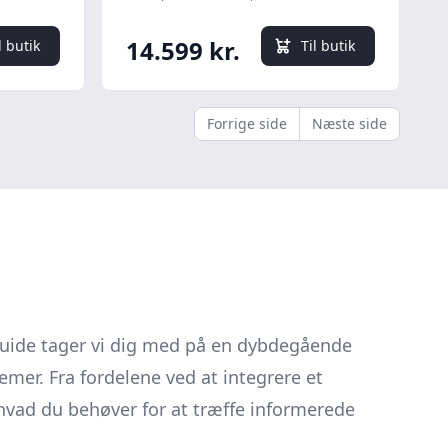
uføler,
Ø125 mm
14.599 kr.
l butik
Til butik
Forrige side
Næste side
uide tager vi dig med på en dybdegående
temer. Fra fordelene ved at integrere et
 hvad du behøver for at træffe informerede