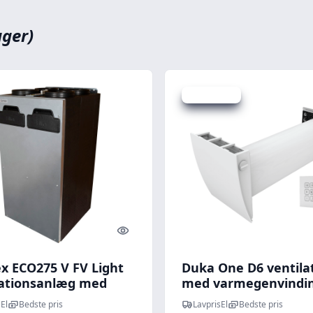
ager)
Spar -120 kr.
Quick look
x ECO275 V FV Light
Duka One D6 ventila
lationsanlæg med
med varmegenvindin
genvinding,
Ø160 mm, hvid
El
Bedste pris
LavprisEl
Bedste pris