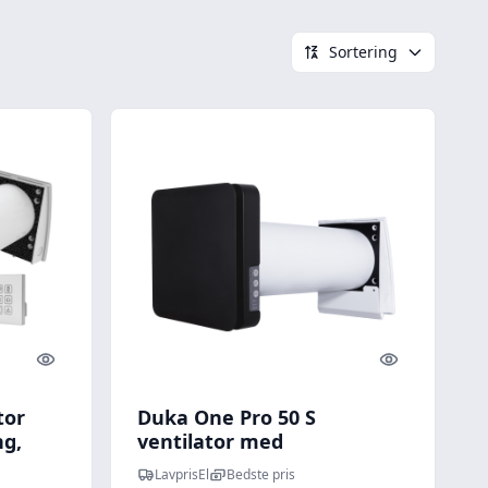
Sortering
Quick look
Quick look
tor
Duka One Pro 50 S
g,
ventilator med
varmegenvinding Ø160
LavprisEl
Bedste pris