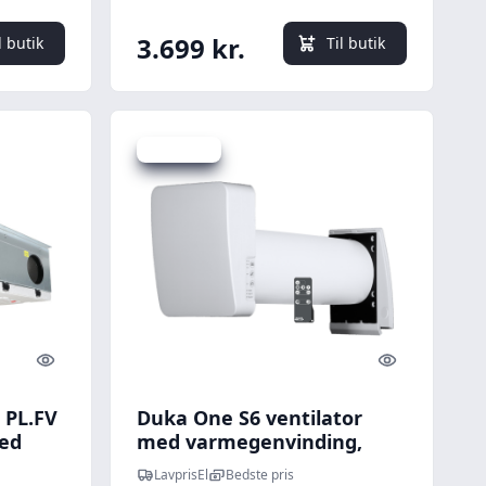
mm, sort
3.699 kr.
l butik
Til butik
Spar -68 kr.
Quick look
Quick look
 PL.FV
Duka One S6 ventilator
ed
med varmegenvinding,
Ø160 mm, hvid
LavprisEl
Bedste pris