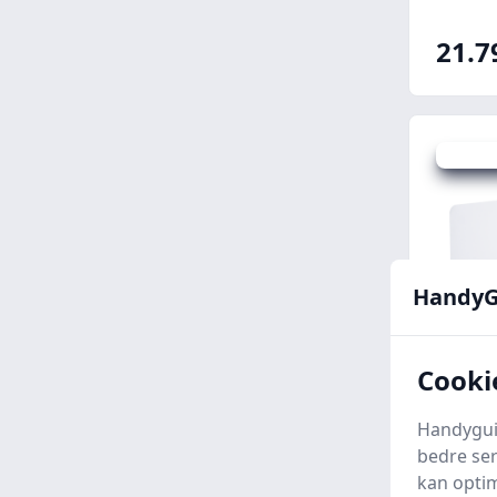
mm
21.7
Spar -26 
HandyG
Cooki
Duka 
Handyguid
venti
bedre ser
varme
kan optim
Lavpris