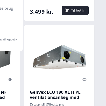
es brug
3.499 kr.
l butik
Til butik
ivatlivspolitik
Quick look
Quick look
 NF
Genvex ECO 190 XL H PL
ed
ventilationsanlæg med
varmegenvinding, veksler,
LavprisEl
Bedste pris