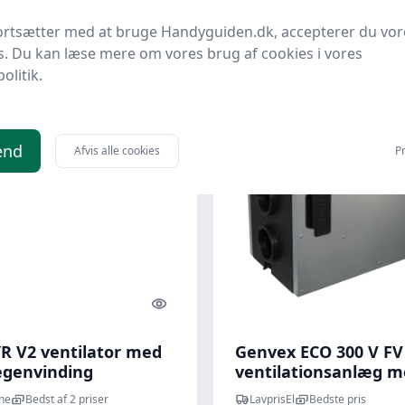
-fi, hvid
mm, wi-fi, hvid
ortsætter med at bruge Handyguiden.dk, accepterer du vor
9 kr.
4.799 kr.
Til butik
Ti
s. Du kan læse mere om vores brug af cookies i vores
politik.
0 kr.
end
Afvis alle cookies
Pr
Quick look
R V2 ventilator med
Genvex ECO 300 V FV
genvinding
ventilationsanlæg m
varmegenvinding,
ne
Bedst af 2 priser
LavprisEl
Bedste pris