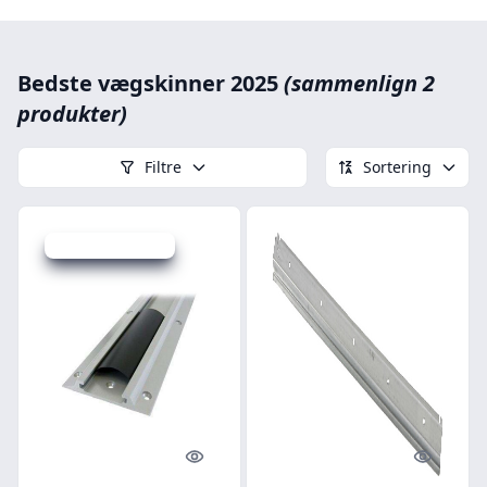
Bedste vægskinner 2025
(sammenlign 2
produkter)
Filtre
Sortering
Udsalg - spar 28 %
Quick look
Quick l