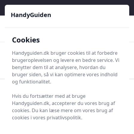
HandyGuiden - Din genvej til gør-det-selv og håndværkere
e menu
HandyGuiden
👌
🏆
De bedste priser
2.552 forskellige produkttyper
🛍️
🎖️
⭐⭐⭐⭐⭐
Tryg shopping
Mange kategorier
Cookies
HandyGuiden
Handyguiden.dk bruger cookies til at forbedre
Men
brugeroplevelsen og levere en bedre service. Vi
Søg nu
Søg nu
benytter dem til at analysere, hvordan du
bruger siden, så vi kan optimere vores indhold
og funktionalitet.
Forside
Renovering og Byggeri
Værktøj
Hvis du fortsætter med at bruge
Diverse værktøj
Værktøjsdele og tilbehør
Handyguiden.dk, accepterer du vores brug af
Skinner og tilbehør
Vægskinne
cookies. Du kan læse mere om vores brug af
Bedste vægskinner
cookies i vores privatlivspolitik.
2025 - sammenlign 2