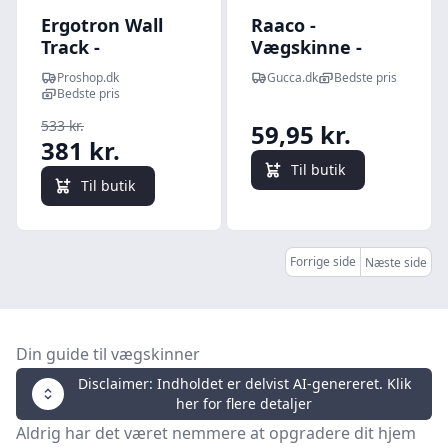
Ergotron Wall
Raaco -
Track -
Vægskinne -
Vægskinne - sølv
44x605 Mm
Proshop.dk
Gucca.dk
Bedste pris
Bedste pris
533 kr.
59,95 kr.
381 kr.
Til butik
Til butik
Forrige side
Næste side
Din guide til vægskinner
Disclaimer: Indholdet er delvist AI-genereret. Klik
her for flere detaljer
Aldrig har det været nemmere at opgradere dit hjem