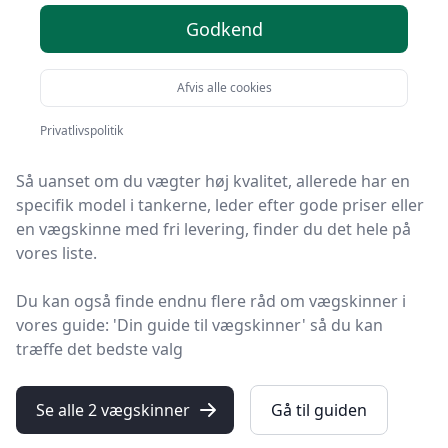
produkter
Godkend
HandyGuiden er stedet at finde vægskinner. Vi har
Afvis alle cookies
samlet 2 top-produkter, så du hurtigt kan vælge det
bedste.
Privatlivspolitik
Så uanset om du vægter høj kvalitet, allerede har en
specifik model i tankerne, leder efter gode priser eller
en vægskinne med fri levering, finder du det hele på
vores liste.
Du kan også finde endnu flere råd om vægskinner i
vores guide: 'Din guide til vægskinner' så du kan
træffe det bedste valg
Se alle 2 vægskinner
Gå til guiden