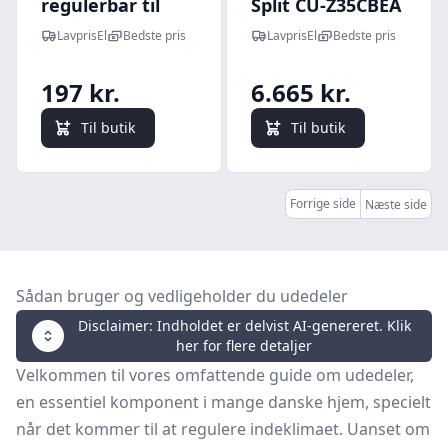
regulerbar til
Split CU-Z35CBEA
luft/luft
luft til luft
LavprisEl
Bedste pris
LavprisEl
Bedste pris
varmepumpe
varmepumpe,
udedel, hvid
udedel, 3,5 kW
197 kr.
6.665 kr.
Til butik
Til butik
Forrige side
Næste side
Sådan bruger og vedligeholder du udedeler
Disclaimer: Indholdet er delvist AI-genereret. Klik
her for flere detaljer
Velkommen til vores omfattende guide om udedeler,
en essentiel komponent i mange danske hjem, specielt
når det kommer til at regulere indeklimaet. Uanset om