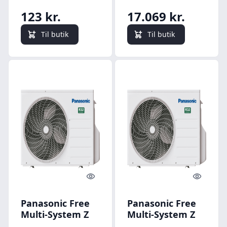
varmepumpe, 4
123 kr.
17.069 kr.
rum, udedel, 6,8
kW
Til butik
Til butik
Quick look
Quick l
Panasonic Free
Panasonic Free
Multi-System Z
Multi-System Z
CU-2Z35CBE luft
CU-2Z35CBE luft