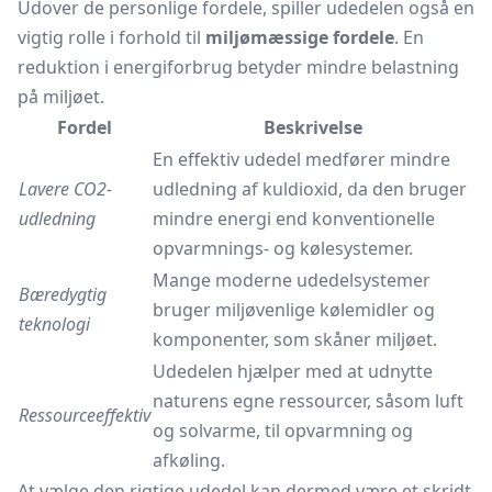
Udover de personlige fordele, spiller udedelen også en
vigtig rolle i forhold til
miljømæssige fordele
. En
reduktion i energiforbrug betyder mindre belastning
på miljøet.
Fordel
Beskrivelse
En effektiv udedel medfører mindre
Lavere CO2-
udledning af kuldioxid, da den bruger
udledning
mindre energi end konventionelle
opvarmnings- og kølesystemer.
Mange moderne udedelsystemer
Bæredygtig
bruger miljøvenlige kølemidler og
teknologi
komponenter, som skåner miljøet.
Udedelen hjælper med at udnytte
naturens egne ressourcer, såsom luft
Ressourceeffektiv
og solvarme, til opvarmning og
afkøling.
At vælge den rigtige udedel kan dermed være et skridt