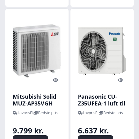
Quick look
Quick l
Mitsubishi Solid
Panasonic CU-
MUZ-AP35VGH
Z35UFEA-1 luft til
luft til luft
luft
LavprisEl
Bedste pris
LavprisEl
Bedste pris
varmepumpe,
varmepumpe,
udedel, 4,6 kW
udedel, 3,5 kW
9.799 kr.
6.637 kr.