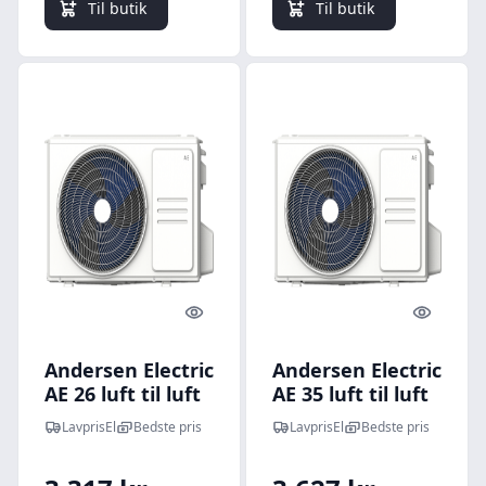
Til butik
Til butik
Quick look
Quick l
Andersen Electric
Andersen Electric
AE 26 luft til luft
AE 35 luft til luft
varmepumpe,
varmepumpe,
LavprisEl
Bedste pris
LavprisEl
Bedste pris
udedel, 3,37 kW
udedel, 4,38 kW