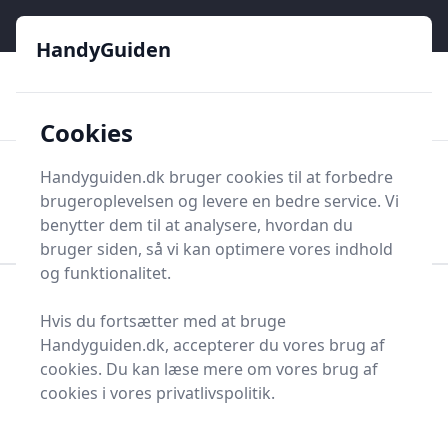
HandyGuiden - Din genvej til gør-det-selv og håndværkere
e menu
HandyGuiden
👌
🏆
De bedste priser
2.552 forskellige produkttyper
🛍️
🎖️
⭐⭐⭐⭐⭐
Tryg shopping
Mange kategorier
Cookies
HandyGuiden
Handyguiden.dk bruger cookies til at forbedre
Men
brugeroplevelsen og levere en bedre service. Vi
Søg nu
Søg nu
benytter dem til at analysere, hvordan du
bruger siden, så vi kan optimere vores indhold
og funktionalitet.
Forside
Renovering og Byggeri
Hvis du fortsætter med at bruge
Vandvarmere og varmepumper
Udedel
Handyguiden.dk, accepterer du vores brug af
Udedeler - 25 på lager
cookies. Du kan læse mere om vores brug af
cookies i vores privatlivspolitik.
Velkommen til vores omfattende guide om udedeler,