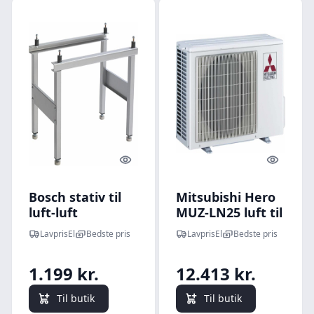
Quick look
Quick l
Bosch stativ til
Mitsubishi Hero
luft-luft
MUZ-LN25 luft til
varmepumpe
luft
LavprisEl
Bedste pris
LavprisEl
Bedste pris
udedel
varmepumpe,
udedel, 6,3 kW
1.199 kr.
12.413 kr.
Til butik
Til butik