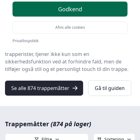
Godkend
I jagten på at optimere sikkerhed og komfort i
hjemmet bliver trappemåtter ofte overset, men de er
en essentiel komponent for både private og
Afvis alle cookies
erhvervsejendomme.
Privatlivspolitik
Trappemåtter
, også kaldet trappeunderlag eller
trapperister, tjener ikke kun som en
sikkerhedsfunktion ved at forhindre fald, men de
tilføjer også stil og et personligt touch til din trappe.
Se alle 874 trappemåtter
Gå til guiden
Trappemåtter
(874 på lager)
Filtre
Sortering