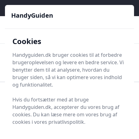
HandyGuiden - Din genvej til gør-det-selv og håndværkere
e menu
HandyGuiden
👌
🏆
De bedste priser
2.552 forskellige produkttyper
🛍️
🎖️
⭐⭐⭐⭐⭐
Tryg shopping
Mange kategorier
Cookies
HandyGuiden
Handyguiden.dk bruger cookies til at forbedre
Men
brugeroplevelsen og levere en bedre service. Vi
Søg nu
Søg nu
benytter dem til at analysere, hvordan du
bruger siden, så vi kan optimere vores indhold
og funktionalitet.
Forside
Renovering og Byggeri
Trapper og tilbehør
Hvis du fortsætter med at bruge
Trappemåtter
Handyguiden.dk, accepterer du vores brug af
Trappemåtter - 874 på
cookies. Du kan læse mere om vores brug af
cookies i vores privatlivspolitik.
lager