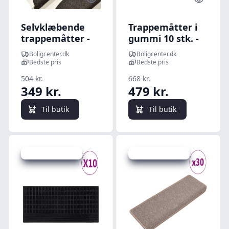
Quick look
Quick l
Selvklæbende
Trappemåtter i
trappemåtter -
gummi 10 stk. -
10 stk., 65 × 21 ×
25 × 75 cm, sort
Boligcenter.dk
Boligcenter.dk
4 cm, antracit,
Bedste pris
Bedste pris
halvrunde
504 kr.
668 kr.
349 kr.
479 kr.
Til butik
Til butik
Udsalg - spar 13 %
Udsalg - spar 19 %