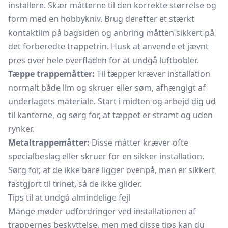
installere. Skær måtterne til den korrekte størrelse og
form med en
hobbykniv.
Brug derefter et stærkt
kontaktlim
på bagsiden og anbring måtten sikkert på
det forberedte trappetrin. Husk at anvende et jævnt
pres over hele overfladen for at undgå luftbobler.
Tæppe trappemåtter:
Til tæpper kræver installation
normalt både lim og skruer eller søm, afhængigt af
underlagets materiale. Start i midten og arbejd dig ud
til kanterne, og sørg for, at tæppet er stramt og uden
rynker.
Metaltrappemåtter:
Disse måtter kræver ofte
specialbeslag eller skruer for en sikker installation.
Sørg for, at de ikke bare ligger ovenpå, men er sikkert
fastgjort til trinet, så de ikke glider.
Tips til at undgå almindelige fejl
Mange møder udfordringer ved installationen af
trappernes beskyttelse, men med disse tips kan du