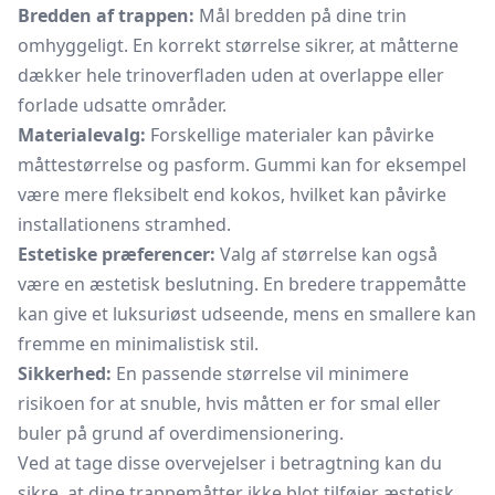
Bredden af trappen:
Mål bredden på dine trin
omhyggeligt. En korrekt størrelse sikrer, at måtterne
dækker hele trinoverfladen uden at overlappe eller
forlade udsatte områder.
Materialevalg:
Forskellige materialer kan påvirke
måttestørrelse og pasform. Gummi kan for eksempel
være mere fleksibelt end kokos, hvilket kan påvirke
installationens stramhed.
Estetiske præferencer:
Valg af størrelse kan også
være en æstetisk beslutning. En bredere trappemåtte
kan give et luksuriøst udseende, mens en smallere kan
fremme en minimalistisk stil.
Sikkerhed:
En passende størrelse vil minimere
risikoen for at snuble, hvis måtten er for smal eller
buler på grund af overdimensionering.
Ved at tage disse overvejelser i betragtning kan du
sikre, at dine trappemåtter ikke blot tilføjer æstetisk