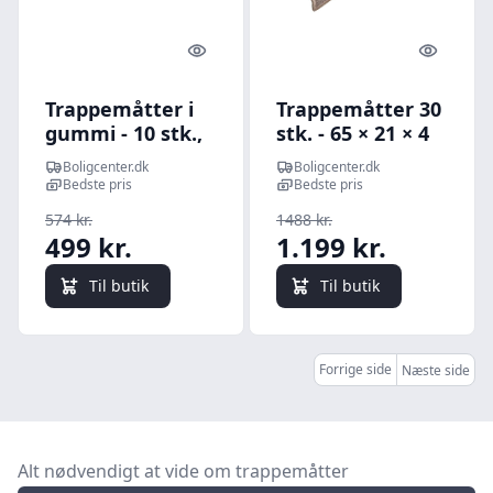
Quick look
Quick l
Trappemåtter i
Trappemåtter 30
gummi - 10 stk.,
stk. - 65 × 21 × 4
25 × 75 cm, sort
cm, lysebrune,
Boligcenter.dk
Boligcenter.dk
rektangulære
Bedste pris
Bedste pris
kanter
574 kr.
1488 kr.
499 kr.
1.199 kr.
Til butik
Til butik
Forrige side
Næste side
Alt nødvendigt at vide om trappemåtter