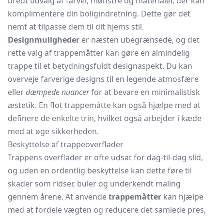
bredt udvalg af farver, mønstre og materialer, der kan
komplimentere din boligindretning. Dette gør det
nemt at tilpasse dem til dit hjems stil.
Designmuligheder
er næsten ubegrænsede, og det
rette valg af trappemåtter kan gøre en almindelig
trappe til et betydningsfuldt designaspekt. Du kan
overveje farverige designs til en legende atmosfære
eller
dæmpede nuancer
for at bevare en minimalistisk
æstetik. En flot trappemåtte kan også hjælpe med at
definere de enkelte trin, hvilket også arbejder i kæde
med at øge sikkerheden.
Beskyttelse af trappeoverflader
Trappens overflader er ofte udsat for dag-til-dag slid,
og uden en ordentlig beskyttelse kan dette føre til
skader som ridser, buler og underkendt maling
gennem årene. At anvende
trappemåtter
kan hjælpe
med at fordele vægten og reducere det samlede pres,