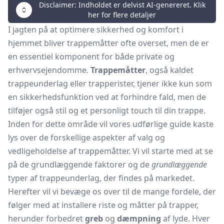
Disclaimer: Indholdet er delvist AI-genereret. Klik
her for flere detaljer
I jagten på at optimere sikkerhed og komfort i
hjemmet bliver trappemåtter ofte overset, men de er
en essentiel komponent for både private og
erhvervsejendomme.
Trappemåtter
, også kaldet
trappeunderlag eller trapperister, tjener ikke kun som
en sikkerhedsfunktion ved at forhindre fald, men de
tilføjer også stil og et personligt touch til din trappe.
Inden for dette område vil vores udførlige guide kaste
lys over de forskellige aspekter af valg og
vedligeholdelse af trappemåtter. Vi vil starte med at se
på de grundlæggende faktorer og de
grundlæggende
typer af trappeunderlag, der findes på markedet.
Herefter vil vi bevæge os over til de mange fordele, der
følger med at installere riste og måtter på trapper,
herunder forbedret
greb
og
dæmpning
af lyde. Hver