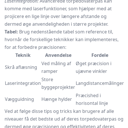
Laserintegration:
Avancerede torpedovaterpas kan
komme med laserfunktioner, som hjælper med at
projicere en lige linje over længere afstande og
dermed øge anvendeligheden i større projekter.
Tabel:
Brug nedenstående tabel som reference til,
hvornår de forskellige teknikker kan implementeres,
for at forbedre præcisionen:
Teknik
Anvendelse
Fordele
Ved måling af
Øget præcision i
Skrå aflæsning
ramper
ujævne vinkler
Store
Laserintegration
Langdistancemålinger
byggeprojekter
Præcished i
Vægguidning
Hænge hylder
horisontal linje
Ved at følge disse tips og tricks kan brugere af alle
niveauer få det bedste ud af deres torpedovaterpas og
dermed øge præcisionen og effektiviteten af deres