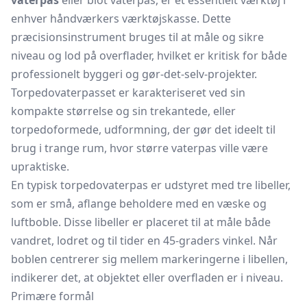
vaterpas
eller blot vaterpas, er et essentielt værktøj i
enhver håndværkers værktøjskasse. Dette
præcisionsinstrument bruges til at måle og sikre
niveau og
lod
på overflader, hvilket er kritisk for både
professionelt byggeri og gør-det-selv-projekter.
Torpedovaterpasset er karakteriseret ved sin
kompakte størrelse og sin trekantede, eller
torpedoformede, udformning, der gør det ideelt til
brug i trange rum, hvor større vaterpas ville være
upraktiske.
En typisk torpedovaterpas er udstyret med tre libeller,
som er små, aflange beholdere med en væske og
luftboble. Disse libeller er placeret til at måle både
vandret, lodret og til tider en 45-graders vinkel. Når
boblen centrerer sig mellem markeringerne i libellen,
indikerer det, at objektet eller overfladen er i niveau.
Primære formål