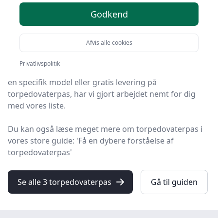
Godkend
HandyGuiden er stedet at finde torpedovaterpas. Vi
har samlet 3 top-produkter, så du hurtigt kan vælge
Afvis alle cookies
det bedste.
Privatlivspolitik
Hvad enten du leder efter kvalitet, et prisvenligt valg,
en specifik model eller gratis levering på
torpedovaterpas, har vi gjort arbejdet nemt for dig
med vores liste.
Du kan også læse meget mere om torpedovaterpas i
vores store guide: 'Få en dybere forståelse af
torpedovaterpas'
Se alle 3 torpedovaterpas
Gå til guiden