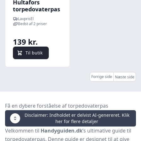
Hultafors
torpedovaterpas
LavprisEl
Bedst af 2 priser
139 kr.
Til butik
Forrige side
Næste side
Få en dybere forståelse af torpedovaterpas
Disclaimer: Indholdet er delvist AI-genereret. Klik
her for flere detaljer
Velkommen til
Handyguiden.dk
’s ultimative guide til
torpedovaterpas. Denne guide er designet til at give