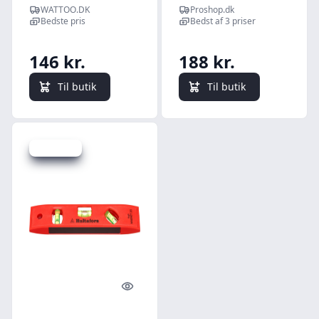
vaterpas, 200
WATTOO.DK
Proshop.dk
mm, med
Bedste pris
Bedst af 3 priser
magnet
146 kr.
188 kr.
Til butik
Til butik
Spar 23 kr.
Quick look