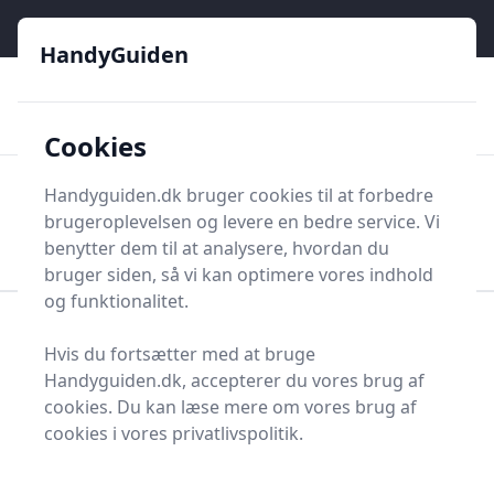
HandyGuiden - Din genvej til gør-det-selv og håndværkere
e menu
HandyGuiden
👌
🏆
De bedste priser
2.552 forskellige produkttyper
🛍️
🎖️
⭐⭐⭐⭐⭐
Tryg shopping
Mange kategorier
Cookies
HandyGuiden
Handyguiden.dk bruger cookies til at forbedre
Men
brugeroplevelsen og levere en bedre service. Vi
Søg nu
Søg nu
benytter dem til at analysere, hvordan du
bruger siden, så vi kan optimere vores indhold
og funktionalitet.
Forside
Renovering og Byggeri
Værktøj
Hvis du fortsætter med at bruge
Diverse værktøj
Diverse værktøj og tilbehør
Handyguiden.dk, accepterer du vores brug af
Torpedovaterpas
cookies. Du kan læse mere om vores brug af
Bedste torpedovaterpas
cookies i vores privatlivspolitik.
- top 3 valg