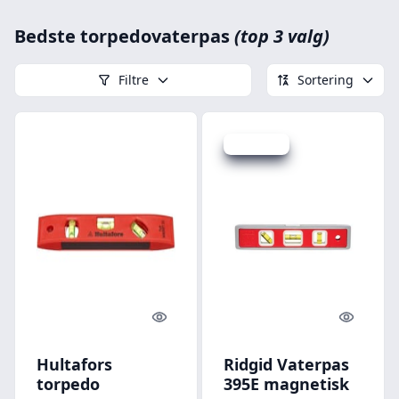
Bedste torpedovaterpas
(top 3 valg)
Filtre
Sortering
Spar 46 kr.
Quick look
Quick l
Hultafors
Ridgid Vaterpas
torpedo
395E magnetisk