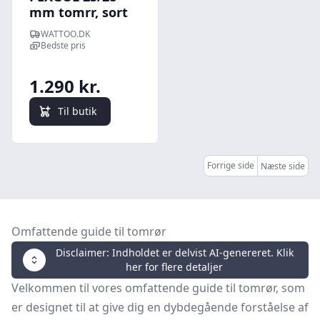
mm tomrr, sort
m/20 iso - 50 m/rl
WATTOO.DK
- 50 meter
Bedste pris
1.290 kr.
Til butik
Forrige side
Næste side
Omfattende guide til tomrør
Disclaimer: Indholdet er delvist AI-genereret. Klik
her for flere detaljer
Velkommen til vores omfattende guide til tomrør, som
er designet til at give dig en dybdegående forståelse af