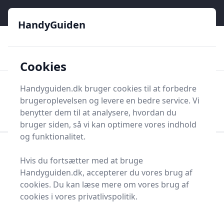
HandyGuiden - Din genvej til gør-det-selv og håndværkere
e menu
HandyGuiden
👌
🏆
De bedste priser
2.552 forskellige produkttyper
🛍️
🎖️
⭐⭐⭐⭐⭐
Tryg shopping
Mange kategorier
Cookies
HandyGuiden
Handyguiden.dk bruger cookies til at forbedre
Men
brugeroplevelsen og levere en bedre service. Vi
Søg nu
Søg nu
benytter dem til at analysere, hvordan du
bruger siden, så vi kan optimere vores indhold
og funktionalitet.
Forside
Renovering og Byggeri
Værktøj
Hvis du fortsætter med at bruge
Håndværktøj
Rør og Rørværktøj
Rør
Tomrør
Handyguiden.dk, accepterer du vores brug af
Top 7 bedste tomrør
cookies. Du kan læse mere om vores brug af
cookies i vores privatlivspolitik.
HandyGuiden er stedet at finde tomrør. Vi har samlet 7