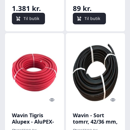
1.381 kr.
89 kr.
Til butik
Til butik
Quick look
Quick l
Wavin Tigris
Wavin - Sort
Alupex - AluPEX-
tomrr, 42/36 mm,
rr (rr-i-rr / 10 bar
50 meter