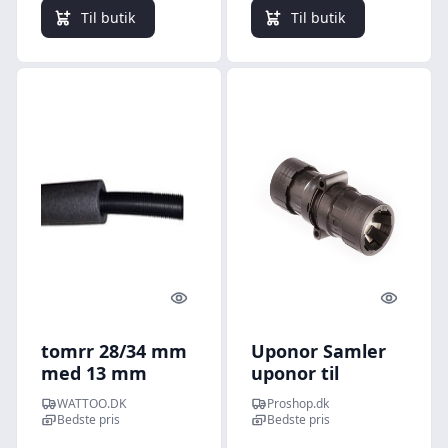
Til butik
Til butik
Quick look
Quick l
tomrr 28/34 mm
Uponor Samler
med 13 mm
uponor til
isolering. Rulle a
tomrør 28/23-
WATTOO.DK
Proshop.dk
50 mtr.
25/20 mm
Bedste pris
Bedste pris