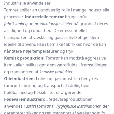
Industrielle anvendelser
Tomrør spiller en uundværlig rolle i mange industrielle
processer.
Industrielle tomrør
bruges ofte i
fabriksanlæg
og
produktionsfaciliteter
på grund af deres
alsidighed og robusthed. De er essentielle i
transporten af væsker og gasser, hvilket gør dem
ideelle til anvendelse i kemiske fabrikker, hvor de kan
håndtere høje temperaturer og tryk.
Kemisk produktion:
Tomrør kan modstå aggressive
kemikalier, hvilket gør dem værdifulde i fremstillingen
og transporten af
kemiske produkter
.
Olieindustrien:
I olie- og gasindustrien benyttes
tomrør til boring og transport af råolie, hvor
holdbarhed og fleksibilitet er afgørende.
Fødevareindustrien:
I fødevareproduktionen
anvendes rustfri tomrør til
hygiejniske installationer
, der
garanterer sikker og ren transport af væsker som fx