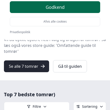
top-produkter, så du hurtigt kan vælge det bedste.
Godkend
Uanset om du søger den bedste kvalitet, et prisvenligt
tilbud på dit næste tomrør, noget specifikt eller gratis
Afvis alle cookies
levering, så har vi dækket det hele i vores liste.
Privatlivspolitik
Vil du dykke dybere ned i valg og brugen af tomrør? Så
læs også vores store guide: 'Omfattende guide til
tomrør'
Se alle 7 tomrør
Gå til guiden
Top 7 bedste tomrør)
Filtre
Sortering