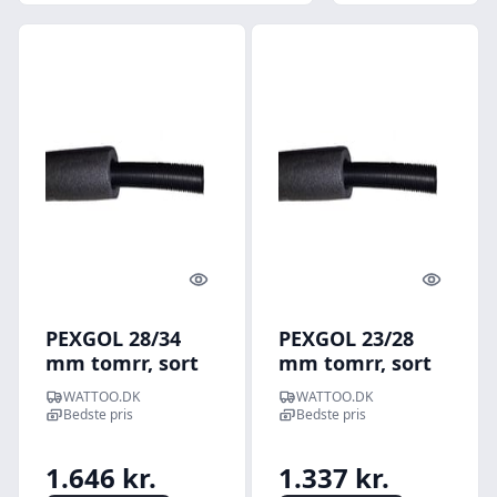
Quick look
Quick l
PEXGOL 28/34
PEXGOL 23/28
mm tomrr, sort
mm tomrr, sort
m/20 iso - 50 m/rl
m/13 iso - 50 m/rl
WATTOO.DK
WATTOO.DK
- 50 meter
- 50 meter
Bedste pris
Bedste pris
1.646 kr.
1.337 kr.