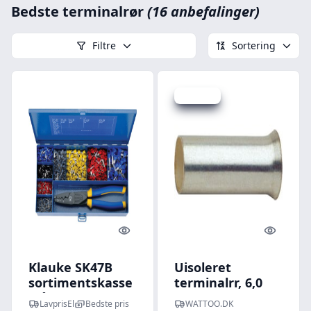
Bedste terminalrør
(16 anbefalinger)
Filtre
Sortering
Spar 4 kr.
Quick look
Quick l
Klauke SK47B
Uisoleret
sortimentskasse
terminalrr, 6,0
stål, med
mm / 12,0 mm -
LavprisEl
Bedste pris
WATTOO.DK