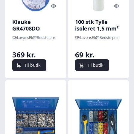
Quick look
Quick l
Klauke
100 stk Tylle
GR4708DO
isoleret 1,5 mm²
sortimentskasse,
hvid
LavprisEl
Bedste pris
LavprisEl
Bedste pris
isolerede
terminalrør, 0,75
369 kr.
69 kr.
mm²
Til butik
Til butik