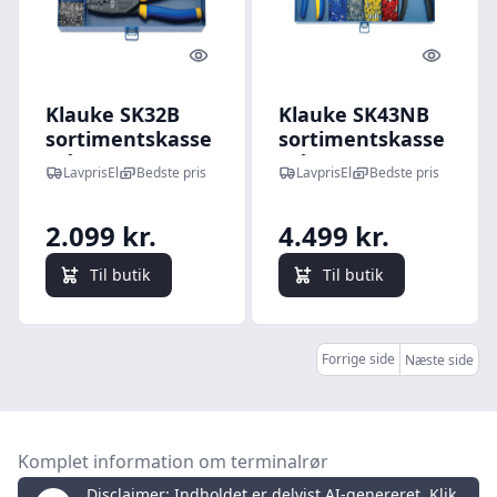
Quick look
Quick l
Klauke SK32B
Klauke SK43NB
sortimentskasse
sortimentskasse
stål, med
stål, med
LavprisEl
Bedste pris
LavprisEl
Bedste pris
terminalrør og
isolerede
presseværktøj
terminalrør og
2.099 kr.
4.499 kr.
presseværktøj
Til butik
Til butik
Forrige side
Næste side
Komplet information om terminalrør
Disclaimer: Indholdet er delvist AI-genereret. Klik