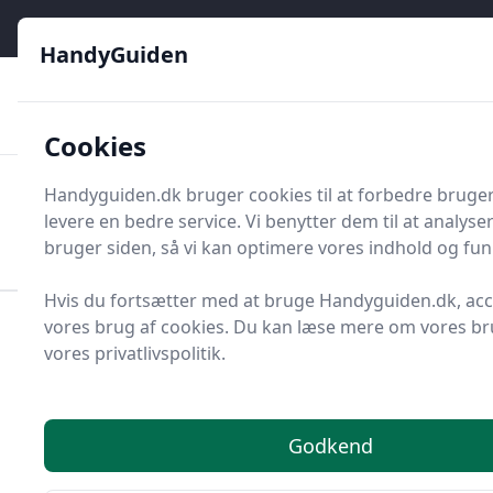
HandyGuiden - Din genvej til gør-det-selv og håndværkere
e menu
HandyGuiden
👌
🏆
De bedste priser
2.552 forskellige produkttyper
🛍️
🎖️
⭐⭐⭐⭐⭐
Tryg shopping
Mange kategorier
Cookies
HandyGuiden
Handyguiden.dk bruger cookies til at forbedre bruge
Men
levere en bedre service. Vi benytter dem til at analys
Søg nu
Søg nu
bruger siden, så vi kan optimere vores indhold og funk
Hvis du fortsætter med at bruge Handyguiden.dk, ac
vores brug af cookies. Du kan læse mere om vores bru
Forside
Renovering og Byggeri
Værktøj
vores privatlivspolitik.
Håndværktøj
Rør og Rørværktøj
Rør
Terminalrør
Bedste terminalrør - 16
Godkend
anbefalinger