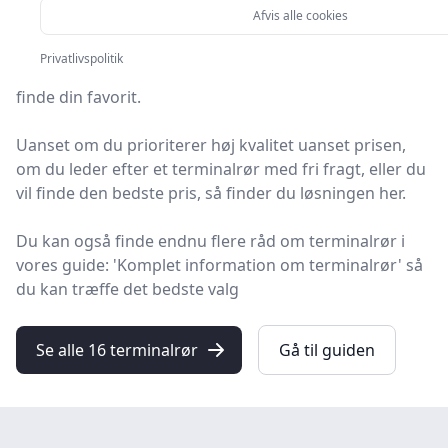
Afvis alle cookies
Leder du efter de bedste terminalrør? På
Privatlivspolitik
HandyGuiden har vi udvalgt 16 produkter, så du let kan
finde din favorit.
Uanset om du prioriterer høj kvalitet uanset prisen,
om du leder efter et terminalrør med fri fragt, eller du
vil finde den bedste pris, så finder du løsningen her.
Du kan også finde endnu flere råd om terminalrør i
vores guide: 'Komplet information om terminalrør' så
du kan træffe det bedste valg
Se alle 16 terminalrør
Gå til guiden