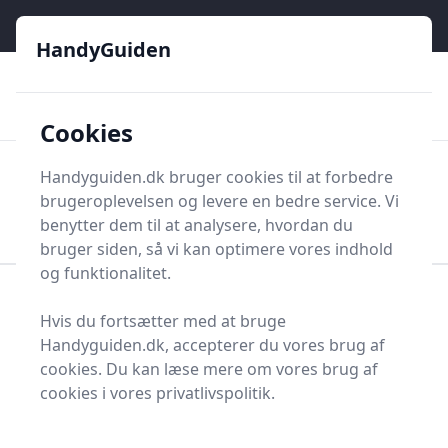
HandyGuiden - Din genvej til gør-det-selv og håndværkere
e menu
HandyGuiden
👌
🏆
De bedste priser
2.552 forskellige produkttyper
🛍️
🎖️
⭐⭐⭐⭐⭐
Tryg shopping
Mange kategorier
Cookies
HandyGuiden
Handyguiden.dk bruger cookies til at forbedre
Men
brugeroplevelsen og levere en bedre service. Vi
Søg nu
Søg nu
benytter dem til at analysere, hvordan du
bruger siden, så vi kan optimere vores indhold
og funktionalitet.
Forside
Renovering og Byggeri
Tag og tilbehør
Hvis du fortsætter med at bruge
Teglsten
Handyguiden.dk, accepterer du vores brug af
Bedste tegneblok i 2025
cookies. Du kan læse mere om vores brug af
cookies i vores privatlivspolitik.
- se de 1 bedste her