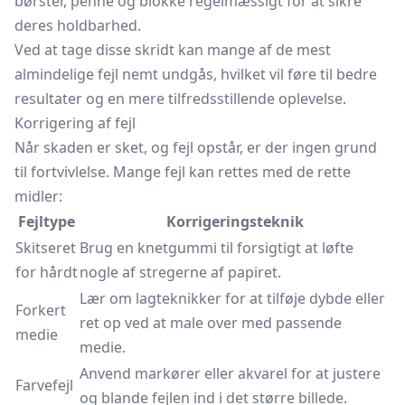
børster, penne og blokke regelmæssigt for at sikre
deres holdbarhed.
Ved at tage disse skridt kan mange af de mest
almindelige fejl nemt undgås, hvilket vil føre til bedre
resultater og en mere tilfredsstillende oplevelse.
Korrigering af fejl
Når skaden er sket, og fejl opstår, er der ingen grund
til fortvivlelse. Mange fejl kan rettes med de rette
midler:
Fejltype
Korrigeringsteknik
Skitseret
Brug en knetgummi til forsigtigt at løfte
for hårdt
nogle af stregerne af papiret.
Lær om lagteknikker for at tilføje dybde eller
Forkert
ret op ved at male over med passende
medie
medie.
Anvend markører eller akvarel for at justere
Farvefejl
og blande fejlen ind i det større billede.