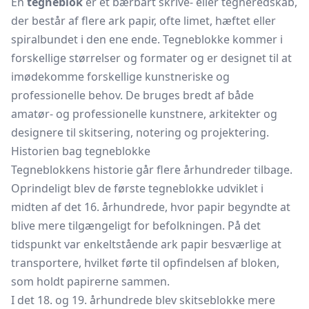
En
tegneblok
er et bærbart skrive- eller tegneredskab,
der består af flere ark papir, ofte limet, hæftet eller
spiralbundet i den ene ende. Tegneblokke kommer i
forskellige størrelser og formater og er designet til at
imødekomme forskellige kunstneriske og
professionelle behov. De bruges bredt af både
amatør- og professionelle kunstnere, arkitekter og
designere til skitsering, notering og projektering.
Historien bag tegneblokke
Tegneblokkens historie går flere århundreder tilbage.
Oprindeligt blev de
første tegneblokke
udviklet i
midten af det 16. århundrede, hvor papir begyndte at
blive mere tilgængeligt for befolkningen. På det
tidspunkt var enkeltstående ark papir besværlige at
transportere, hvilket førte til opfindelsen af bloken,
som holdt papirerne sammen.
I det 18. og 19. århundrede blev skitseblokke mere