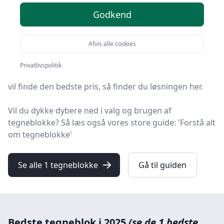
Godkend
Leder du efter de bedste tegneblokke? På
HandyGuiden har vi udvalgt 1 produkter, så du let kan
finde din favorit.
Afvis alle cookies
Uanset om du prioriterer høj kvalitet uanset prisen,
Privatlivspolitik
om du leder efter en tegneblok med fri fragt, eller du
vil finde den bedste pris, så finder du løsningen her.
Vil du dykke dybere ned i valg og brugen af
tegneblokke? Så læs også vores store guide: 'Forstå alt
om tegneblokke'
Se alle 1 tegneblokke
Gå til guiden
Bedste tegneblok i 2025
(se de 1 bedste