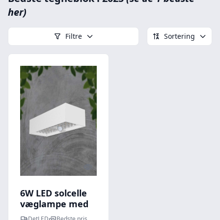
her)
Filtre
Sortering
Quick look
6W LED solcelle
væglampe med
sensor - 900lm,
DetLED
Bedste pris