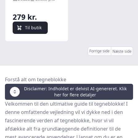
IP65, hvid, 4000K,
inkl. batteri -
279 kr.
Kulør : Neutral
Til butik
Forrige side
Næste side
Forstå alt om tegneblokke
Disclaimer: Indholdet er delvist AI-genereret. Klik
her for flere detaljer
Velkommen til den ultimative guide til tegneblokke! I
denne omfattende vejledning vil vi dykke ned i den
fascinerende verden af tegneblokke, hvor vi vil
afdække alt fra grundlæggende definitioner til de
mest avancerede anvendelser. Uanset om du er en