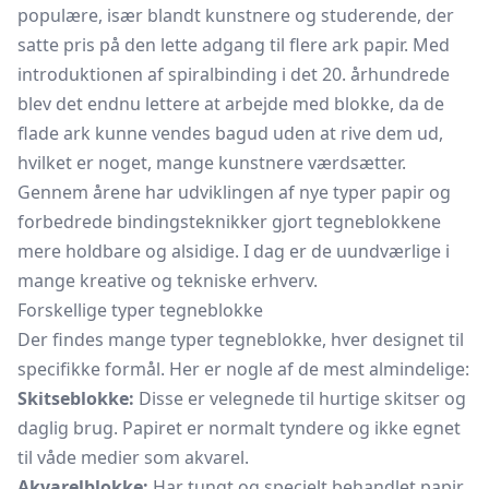
populære, især blandt kunstnere og studerende, der
satte pris på den lette adgang til flere ark papir. Med
introduktionen af spiralbinding i det 20. århundrede
blev det endnu lettere at arbejde med blokke, da de
flade ark kunne vendes bagud uden at rive dem ud,
hvilket er noget, mange kunstnere værdsætter.
Gennem årene har udviklingen af nye typer papir og
forbedrede bindingsteknikker gjort tegneblokkene
mere holdbare og alsidige. I dag er de uundværlige i
mange kreative og tekniske erhverv.
Forskellige typer tegneblokke
Der findes mange typer tegneblokke, hver designet til
specifikke formål. Her er nogle af de mest almindelige:
Skitseblokke:
Disse er velegnede til hurtige skitser og
daglig brug. Papiret er normalt tyndere og ikke egnet
til våde medier som akvarel.
Akvarelblokke:
Har tungt og specielt behandlet papir,