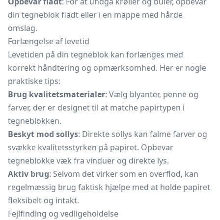
Opbevar fladt
: For at undgå krøller og buler, opbevar
din tegneblok fladt eller i en mappe med hårde
omslag.
Forlængelse af levetid
Levetiden på din tegneblok kan forlænges med
korrekt håndtering og opmærksomhed. Her er nogle
praktiske tips:
Brug kvalitetsmaterialer
: Vælg blyanter, penne og
farver, der er designet til at matche papirtypen i
tegneblokken.
Beskyt mod sollys
: Direkte sollys kan falme farver og
svække kvalitetsstyrken på papiret. Opbevar
tegneblokke væk fra vinduer og direkte lys.
Aktiv brug
: Selvom det virker som en overflod, kan
regelmæssig brug faktisk hjælpe med at holde papiret
fleksibelt og intakt.
Fejlfinding og vedligeholdelse