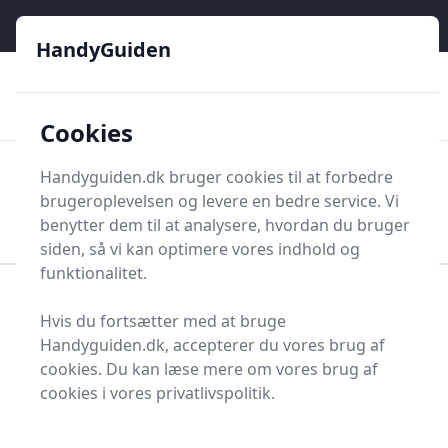
HandyGuiden - Din genvej til gør-det-selv og håndværkere
e menu
HandyGuiden
👌
🏆
De bedste priser
2.552 forskellige produkttyper
🛍️
🎖️
⭐⭐⭐⭐⭐
Tryg shopping
Mange kategorier
Cookies
HandyGuiden
Handyguiden.dk bruger cookies til at forbedre
Men
brugeroplevelsen og levere en bedre service. Vi
Søg nu
Søg nu
benytter dem til at analysere, hvordan du bruger
siden, så vi kan optimere vores indhold og
funktionalitet.
Forside
Renovering og Byggeri
Værktøj
Hvis du fortsætter med at bruge
Håndværktøj
Boremaskiner og bor
Handyguiden.dk, accepterer du vores brug af
Tandkransborepatron
cookies. Du kan læse mere om vores brug af
Find de bedste
cookies i vores privatlivspolitik.
tandkransborepatroner