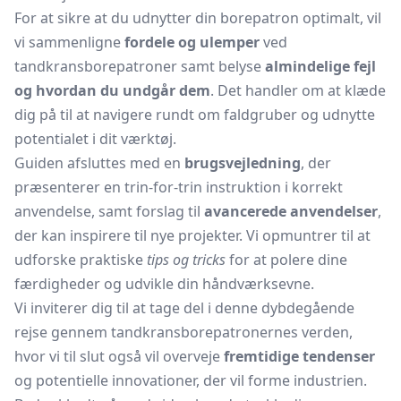
For at sikre at du udnytter din borepatron optimalt, vil
vi sammenligne
fordele og ulemper
ved
tandkransborepatroner samt belyse
almindelige fejl
og hvordan du undgår dem
. Det handler om at klæde
dig på til at navigere rundt om faldgruber og udnytte
potentialet i dit værktøj.
Guiden afsluttes med en
brugsvejledning
, der
præsenterer en trin-for-trin instruktion i korrekt
anvendelse, samt forslag til
avancerede anvendelser
,
der kan inspirere til nye projekter. Vi opmuntrer til at
udforske praktiske
tips og tricks
for at polere dine
færdigheder og udvikle din håndværksevne.
Vi inviterer dig til at tage del i denne dybdegående
rejse gennem tandkransborepatronernes verden,
hvor vi til slut også vil overveje
fremtidige tendenser
og potentielle innovationer, der vil forme industrien.