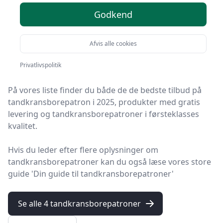
- 4 valgmuligheder
Godkend
Velkommen til HandyGuiden! Vi har gjort arbejdet for
Afvis alle cookies
dig og udvalgt 4 af de bedste tandkransborepatroner
på markedet.
Privatlivspolitik
På vores liste finder du både de de bedste tilbud på
tandkransborepatron i 2025, produkter med gratis
levering og tandkransborepatroner i førsteklasses
kvalitet.
Hvis du leder efter flere oplysninger om
tandkransborepatroner kan du også læse vores store
guide 'Din guide til tandkransborepatroner'
Se alle 4 tandkransborepatroner