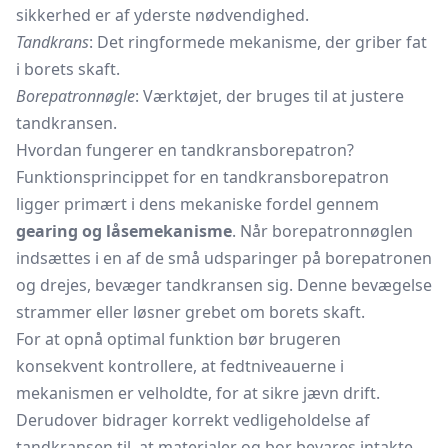
sikkerhed er af yderste nødvendighed.
Tandkrans
: Det ringformede mekanisme, der griber fat
i borets skaft.
Borepatronnøgle
: Værktøjet, der bruges til at justere
tandkransen.
Hvordan fungerer en tandkransborepatron?
Funktionsprincippet for en tandkransborepatron
ligger primært i dens mekaniske fordel gennem
gearing og låsemekanisme
. Når borepatronnøglen
indsættes i en af de små udsparinger på borepatronen
og drejes, bevæger tandkransen sig. Denne bevægelse
strammer eller løsner grebet om borets skaft.
For at opnå optimal funktion bør brugeren
konsekvent kontrollere, at fedtniveauerne i
mekanismen er velholdte, for at sikre jævn drift.
Derudover bidrager korrekt vedligeholdelse af
tandkransen til, at materialer og bor bevares intakte