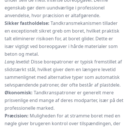
under selv de mest intense boreopgaver. Denne
egenskab gør dem uundværlige i professionel
anvendelse, hvor præcision er altafgørende.
Sikker fastholdelse:
Tandkransmekanismen tillader
en exceptionelt sikret greb om boret, hvilket praktisk
talt eliminerer risikoen for, at boret glider. Dette er
især vigtigt ved boreopgaver i hårde materialer som
beton og metal.
Lang levetid:
Disse borepatroner er typisk fremstillet af
slidstærkt stål, hvilket giver dem en længere levetid
sammenlignet med alternative typer som automatisk
selvspændende patroner, der ofte består af plastdele.
Økonomisk:
Tandkranspatroner er generelt mere
prisvenlige end mange af deres modparter, især på det
professionelle marked.
Præcision:
Muligheden for at stramme boret med en
nøgle giver brugeren kontrol over tilspændingen, der