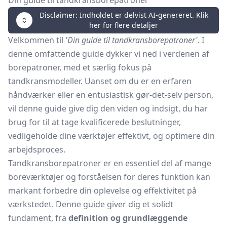
Din guide til tandkransborepatroner
Disclaimer: Indholdet er delvist AI-genereret. Klik
her for flere detaljer
Velkommen til
'Din guide til tandkransborepatroner'
. I
denne omfattende guide dykker vi ned i verdenen af
borepatroner, med et særlig fokus på
tandkransmodeller. Uanset om du er en erfaren
håndværker eller en entusiastisk gør-det-selv person,
vil denne guide give dig den viden og indsigt, du har
brug for til at tage kvalificerede beslutninger,
vedligeholde dine værktøjer effektivt, og optimere din
arbejdsproces.
Tandkransborepatroner er en essentiel del af mange
boreværktøjer og forståelsen for deres funktion kan
markant forbedre din oplevelse og effektivitet på
værkstedet. Denne guide giver dig et solidt
fundament, fra
definition og grundlæggende