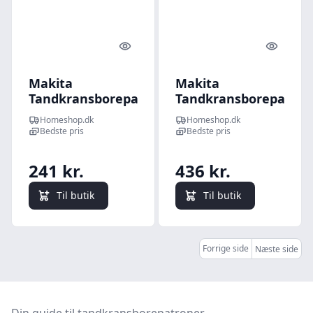
Quick look
Quick l
Makita
Makita
Tandkransborepatron
Tandkransborepatron
13 - 763114-3
S13 - 192877-8
Homeshop.dk
Homeshop.dk
Bedste pris
Bedste pris
241 kr.
436 kr.
Til butik
Til butik
Forrige side
Næste side