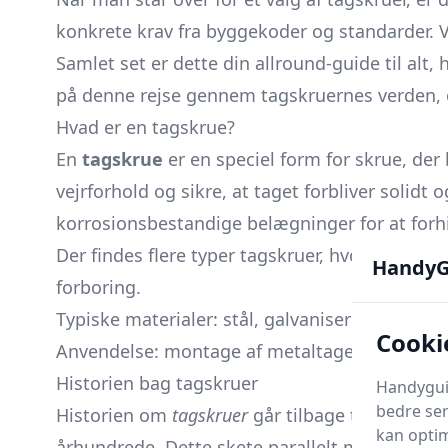
konkrete krav fra byggekoder og standarder. 
Samlet set er dette din allround-guide til alt
på denne rejse gennem tagskruernes verden, og
Hvad er en tagskrue?
En
tagskrue
er en speciel form for skrue, der
vejrforhold og sikre, at taget forbliver solidt o
korrosionsbestandige belægninger for at forhi
Der findes flere typer tagskruer, hvor
selvbor
HandyG
forboring.
Typiske materialer: stål, galvaniseret stål, rustf
Cooki
Anvendelse: montage af metaltage, samt fastgø
Historien bag tagskruer
Handyguid
bedre ser
Historien om
tagskruer
går tilbage til opfinde
kan optim
århundrede. Dette skete parallelt med udvikl