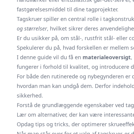
fastgørelsesmiddel til dine tagprojekter.
Tagskruer spiller en central rolle i tagkonst
og størrelser
, hvilket sikrer deres anvendeli
Er du usikker på, om stål-, rustfrit stål- eller
Spekulerer du på, hvad forskellen er mellem 
I denne guide vil du få en
materialeoversigt
,
fungerer i forhold til kvalitet, og introduc
For både den rutinerede og nybegynderen er d
hvordan man kan undgå dem. Derfor indeholder 
sikkerhed.
Forstå de grundlæggende egenskaber ved tag
Lær om alternativer, der kan være interessante
Opdag tips og tricks, der optimerer skrueeffekt
Når man står over for et valg af tagskruer, er d