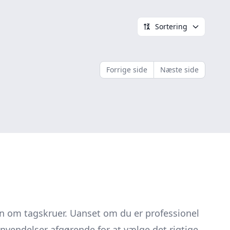
Sortering
Forrige side
Næste side
 om tagskruer. Uanset om du er professionel
nvendelser afgørende for at vælge det rigtige