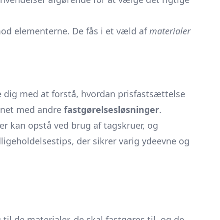
mod elementerne. De fås i et væld af
materialer
e dig med at forstå, hvordan prisfastsættelse
ignet med andre
fastgørelsesløsninger
.
r kan opstå ved brug af tagskruer, og
igeholdelsestips, der sikrer varig ydeevne og
til de materialer, de skal fastgøres til, og de