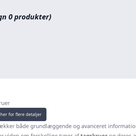
n 0 produkter)
ruer
her for flere detaljer
ækker både grundlæggende og avanceret information
er viden om forskellige typer af
tagskruer
og deres a