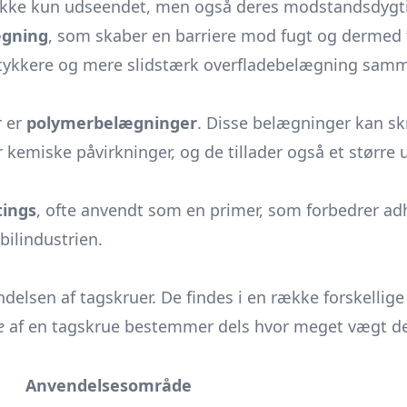
 ikke kun udseendet, men også deres modstandsdygt
ægning
, som skaber en barriere mod fugt og dermed
 tykkere og mere slidstærk overfladebelægning sam
r er
polymerbelægninger
. Disse belægninger kan skr
kemiske påvirkninger, og de tillader også et større u
tings
, ofte anvendt som en primer, som forbedrer ad
 bilindustrien.
lsen af tagskruer. De findes i en række forskellige 
e
af en tagskrue bestemmer dels hvor meget vægt den
Anvendelsesområde