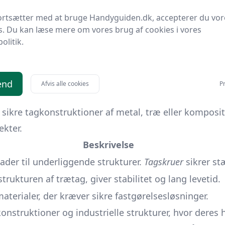
ed trætagkonstruktioner. Med tiden og teknologiske 
ortsætter med at bruge Handyguiden.dk, accepterer du vor
s. Du kan læse mere om vores brug af cookies i vores
erer metaller.
politik.
ader krævede specialiserede fastgørelsesmidler.
 galvaniserede ståltage.
andre letvægtsmetaler.
end
Afvis alle cookies
Pr
 sikre tagkonstruktioner af metal, træ eller komposi
ekter.
Beskrivelse
ader til underliggende strukturer.
Tagskruer
sikrer st
strukturen af trætag, giver stabilitet og lang levetid.
materialer, der kræver sikre fastgørelsesløsninger.
konstruktioner og industrielle strukturer, hvor deres h