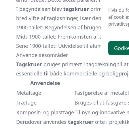
I begyndelsen blev
tagskruer
primært brugt m
Hvis du f
af cookie
bred vifte af tagløsninger, især dem der involv
privatlivs
1900-tallet: Begyndelsen af brugen af metalpl
Midt-1900-tallet: Fremkomsten af tagskruer til
Sene 1900-tallet: Udvidelse til aluminium og 
Godk
Anvendelsesområder
Tagskruer
bruges primært i tagdækning til at
essentielle til både kommercielle og boligproj
Anvendelse
Metaltage
Fastgørelse af metalpl
Trætage
Bruges til at fastgøre 
Komposit- og plasttage
Til nye og innovative 
Derudover anvendes
tagskruer
ofte i projekt