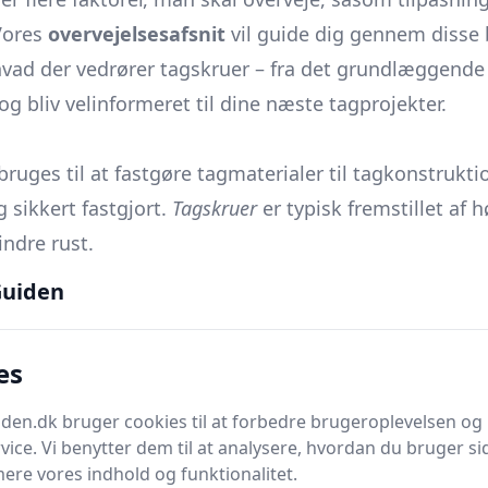
Vores
overvejelsesafsnit
vil guide dig gennem disse 
, hvad der vedrører tagskruer – fra det grundlæggende
 bliv velinformeret til dine næste tagprojekter.
 bruges til at fastgøre tagmaterialer til tagkonstrukt
g sikkert fastgjort.
Tagskruer
er typisk fremstillet af
ndre rust.
ende tagskruer
er populære på grund af deres evne 
uiden
rit stål
es
relse af træstruktur til tage
en.dk bruger cookies til at forbedre brugeroplevelsen og 
vice. Vi benytter dem til at analysere, hvordan du bruger sid
lsen af skruen, men deres specifikke anvendelse til ta
ere vores indhold og funktionalitet.
ingen af nye tagmaterialer såsom metalplader og bølg