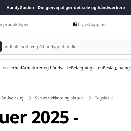
HandyGuiden - Din genvej til gør-det-selv og håndværkere
🛍️
ge produkttyper
Tryg shopping
g -sikkerhed
Armaturer og håndvaske
Belægningssten
Beslag, hængs
Håndværktøj
Skruetrækkere og skruer
Tagskrue
uer 2025 -