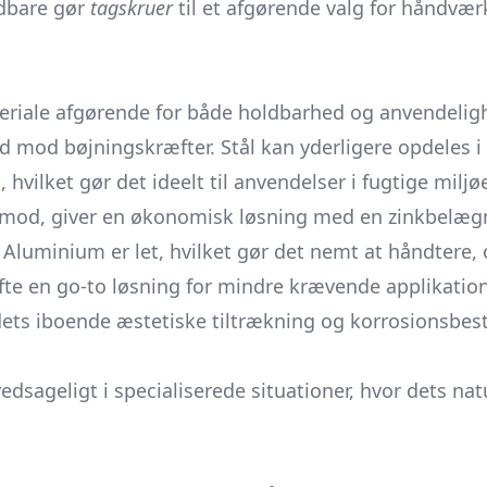
ldbare gør
tagskruer
til et afgørende valg for håndvær
ateriale afgørende for både holdbarhed og anvendeli
mod bøjningskræfter. Stål kan yderligere opdeles i ru
vilket gør det ideelt til anvendelser i fugtige milj
imod, giver en økonomisk løsning med en zinkbelægn
. Aluminium er let, hvilket gør det nemt at håndtere,
ofte en go-to løsning for mindre krævende applikation
ts iboende æstetiske tiltrækning og korrosionsbesta
dsageligt i specialiserede situationer, hvor dets na