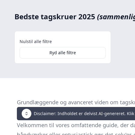
Bedste tagskruer 2025
(sammenlig
Nulstil alle filtre
Ryd alle filtre
Grundlæggende og avanceret viden om tagsk
Disclaimer: Indholdet er delvist AI-genereret. Klik 
Velkommen til vores omfattende guide, der d
håndværker eller entusiastisk gør-det-selv'er, 