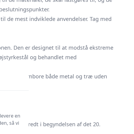
beslutningspunkter.
 til de mest indviklede anvendelser. Tag med
ionen. Den er designet til at modstå ekstreme
 højstyrkestål og behandlet med
til at gennembore både metal og træ uden
levere en
en, så vi
ge blev udbredt i begyndelsen af det 20.
eeternit.