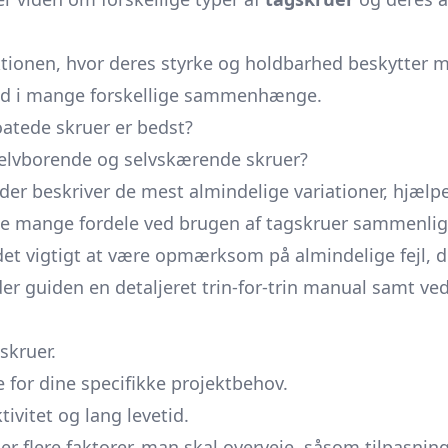
ruktionen, hvor deres styrke og holdbarhed beskytter 
ghed i mange forskellige sammenhænge.
 coatede skruer er bedst?
selvborende og selvskærende skruer?
 der beskriver de mest almindelige variationer, hjælp
ere de mange fordele ved brugen af tagskruer sammenl
et vigtigt at være opmærksom på almindelige fejl, de
guiden en detaljeret trin-for-trin manual samt vedl
skruer.
 for dine specifikke projektbehov.
ivitet og lang levetid.
er flere faktorer, man skal overveje, såsom tilpasning 