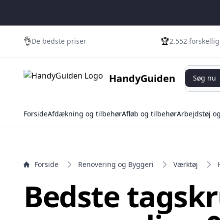
e menu
👌
🏆
De bedste priser
2.552 forskelli
Søg nu
HandyGuiden
Søg nu
Forside
Afdækning og tilbehør
Afløb og tilbehør
Arbejdstøj o
Forside
Renovering og Byggeri
Værktøj
Bedste tagskr