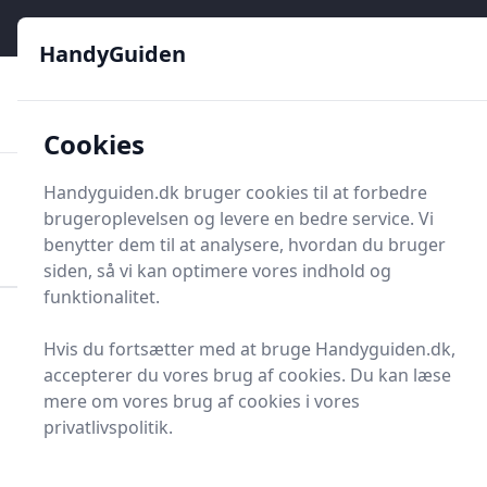
HandyGuiden - Din genvej til gør-det-selv og håndværkere
e menu
HandyGuiden
👌
🏆
De bedste priser
2.552 forskellige produkttyper
🛍️
🎖️
⭐⭐⭐⭐⭐
Tryg shopping
Mange kategorier
Cookies
HandyGuiden
Handyguiden.dk bruger cookies til at forbedre
Men
brugeroplevelsen og levere en bedre service. Vi
Søg nu
Søg nu
benytter dem til at analysere, hvordan du bruger
siden, så vi kan optimere vores indhold og
funktionalitet.
Forside
Renovering og Byggeri
Værktøj
Hvis du fortsætter med at bruge Handyguiden.dk,
Håndværktøj
Save og tilbehør
Stiksavklinge
accepterer du vores brug af cookies. Du kan læse
Stiksavklinger - 80 på
mere om vores brug af cookies i vores
privatlivspolitik.
lager