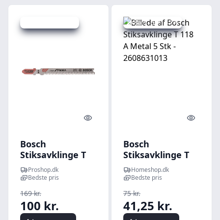
Udsalg - spar 40 %
Udsalg - spar 45 %
Quick look
Quick l
Bosch
Bosch
Stiksavklinge T
Stiksavklinge T
102 BF
118 A Metal 5 Stk
Proshop.dk
Homeshop.dk
- 2608631013
Bedste pris
Bedste pris
169 kr.
75 kr.
100 kr.
41,25 kr.