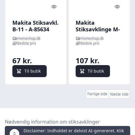
Quick look
Quick l
Makita Stiksavkl.
Makita
B-11 - A-85634
Stiksavklinge M-
force St006bi - P-
Homeshop.dk
Homeshop.dk
45733
Bedste pris
Bedste pris
67 kr.
107 kr.
Til butik
Til butik
Forrige side
Næste side
Nødvendig information om stiksavklinger
Disclaimer: Indholdet er delvist AI-genereret. Klik