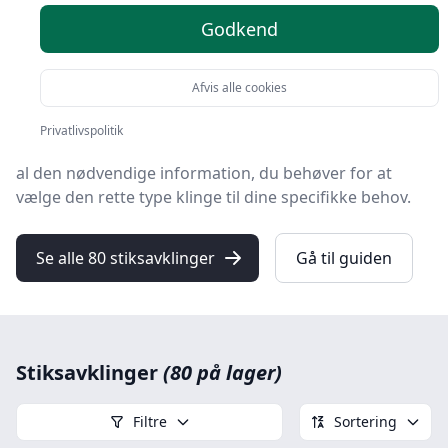
Godkend
Hvis du nogensinde har grebet en sav og overvejet at
give dit næste gør-det-selv-projekt et forsøg, så ved du
sikkert allerede, at en stiksavklinge kan være
Afvis alle cookies
uundværlig.
Privatlivspolitik
Denne guide på
stiksavklinger
er designet til at give dig
al den nødvendige information, du behøver for at
vælge den rette type klinge til dine specifikke behov.
Se alle 80 stiksavklinger
Gå til guiden
Stiksavklinger
(80 på lager)
Filtre
Sortering