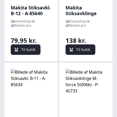
Makita Stiksavkl.
Makita
B-12 - A-85640
Stiksavklinge
Hgs14bi - P-31588
Homeshop.dk
Homeshop.dk
Bedste pris
Bedste pris
79,95 kr.
138 kr.
Til butik
Til butik