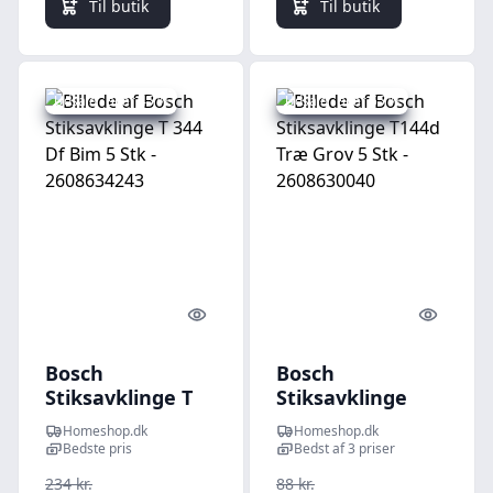
Til butik
Til butik
Udsalg - spar 45 %
Udsalg - spar 55 %
Quick look
Quick l
Bosch
Bosch
Stiksavklinge T
Stiksavklinge
344 Df Bim 5 Stk -
T144d Træ Grov 5
Homeshop.dk
Homeshop.dk
2608634243
Stk - 2608630040
Bedste pris
Bedst af 3 priser
234 kr.
88 kr.