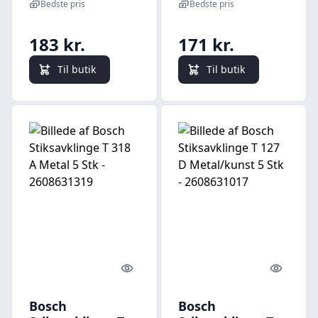
Wood and Metal
5-10 TPI, Tr/Metal
Bedste pris
Bedste pris
183 kr.
171 kr.
Til butik
Til butik
Quick look
Quick l
Bosch
Bosch