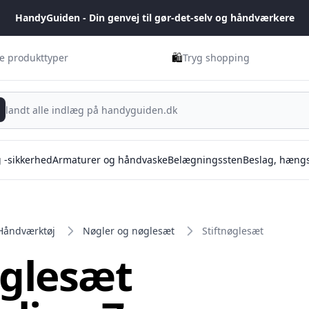
HandyGuiden - Din genvej til gør-det-selv og håndværkere
🛍️
ge produkttyper
Tryg shopping
g -sikkerhed
Armaturer og håndvaske
Belægningssten
Beslag, hængs
Håndværktøj
Nøgler og nøglesæt
Stiftnøglesæt
øglesæt