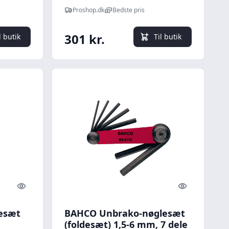
Vinkelnøglesæt med
Proshop.dk
Bedste pris
holdefunktion, lang, 9 dele
301 kr.
l butik
Til butik
Quick look
Quick look
esæt
BAHCO Unbrako-nøglesæt
(foldesæt) 1,5-6 mm, 7 dele