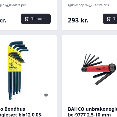
p.dk
Bedste pris
Proshop.dk
Bedste pris
kr.
293 kr.
Til butik
Ti
Quick look
o Bondhus
BAHCO unbrakonøgl
øglesæt blx12 0.05-
be-9777 2,5-10 mm