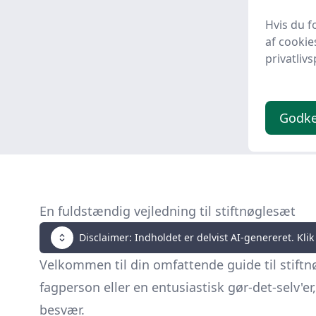
Lavpris
Hvis du f
af cookie
249 
privatlivs
Godk
En fuldstændig vejledning til stiftnøglesæt
Disclaimer: Indholdet er delvist AI-genereret. Klik 
Velkommen til din omfattende guide til stiftn
fagperson eller en entusiastisk gør-det-selv'e
besvær.