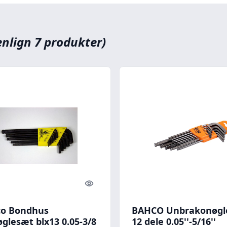
nlign 7 produkter)
Quick look
o Bondhus
BAHCO Unbrakonøgl
øglesæt blx13 0.05-3/8
12 dele 0.05''-5/16''