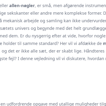
eller
allen-nøgler
, er små, men afgørende instrument
dige
sekskanter
eller andre mere komplekse former. D
på mekanisk arbejde og samling kan ikke undervurder
glesætets univers og begynde med det helt grundlæggen
 med dem. Er du nysgerrig efter at vide, hvorfor nogl
e holder til samme standard? Her vil vi afdække de
m
r, og det er ikke alle sæt, der er skabt lige. Håndter
e fejl? I denne vejledning vil vi diskutere, hvordan 
e en udfordrende opgave med utallige muligheder ti