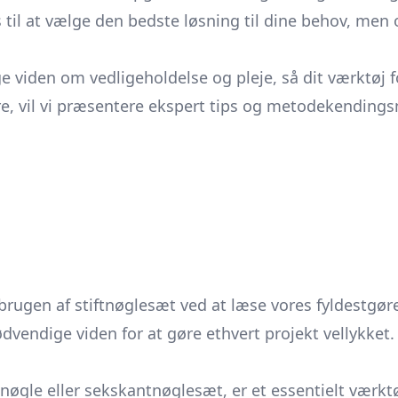
 til at vælge den bedste løsning til dine behov, men 
 viden om vedligeholdelse og pleje, så dit værktøj f
re, vil vi præsentere ekspert tips og metodekending
 brugen af stiftnøglesæt ved at læse vores fyldestgør
dvendige viden for at gøre ethvert projekt vellykket.
øgle eller sekskantnøglesæt, er et essentielt værktøj