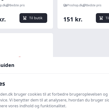
p.dk
Bedste pris
Proshop.dk
Bedste pris
kr.
151 kr.
Til butik
Ti
uiden
es
Quick look
en.dk bruger cookies til at forbedre brugeroplevelsen og 
vice. Vi benytter dem til at analysere, hvordan du bruger sid
ProStar
ere vores indhold og funktionalitet.
konøglesæt, 9 dele