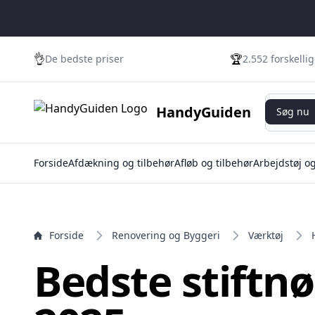
e menu
👌
🏆
De bedste priser
2.552 forskelli
Søg nu
HandyGuiden
Søg nu
Forside
Afdækning og tilbehør
Afløb og tilbehør
Arbejdstøj o
Forside
Renovering og Byggeri
Værktøj
Bedste stiftn