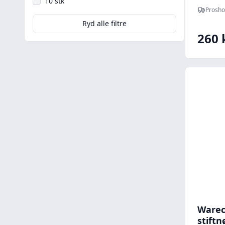
10 stk
Prosho
Ryd alle filtre
260 
Warec
stiftn