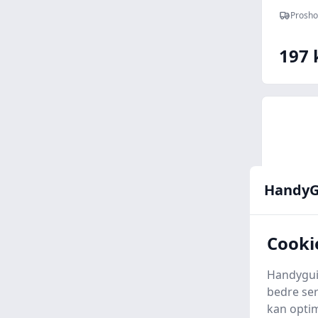
5/16
Prosho
197 
HandyG
Cooki
Handyguid
bedre ser
Wiha 
kan optim
unbra