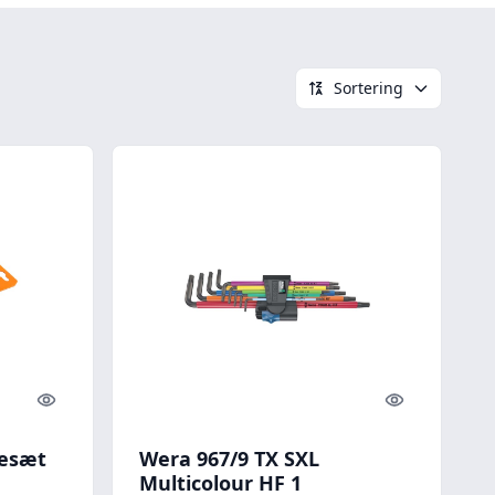
Sortering
Quick look
Quick look
esæt
Wera 967/9 TX SXL
Multicolour HF 1