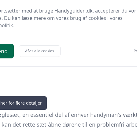
El
Bedste pris
ortsætter med at bruge Handyguiden.dk, accepterer du vor
s. Du kan læse mere om vores brug af cookies i vores
kr.
Til butik
politik.
end
Afvis alle cookies
Pr
her for flere detaljer
øglesæt, en essentiel del af enhver handyman's værk
r, kan det rette sæt åbne dørene til en problemfri ar