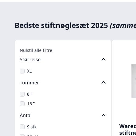
Bedste stiftnøglesæt 2025
(samme
Nulstil alle filtre
Størrelse
XL
Tommer
8 "
16 "
Antal
Warec
9 stk
stiftn