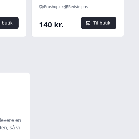
Proshop.dk
Bedste pris
140 kr.
l butik
Til butik
levere en
en, så vi