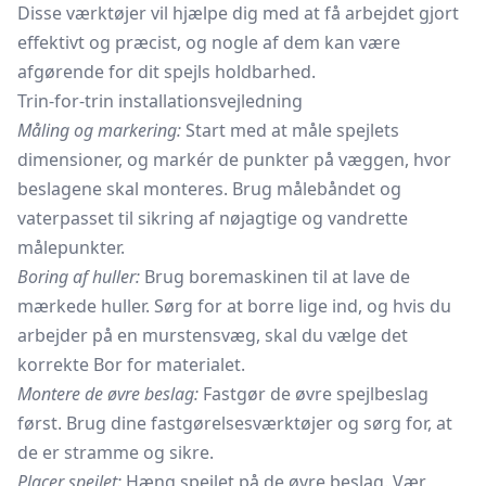
Disse værktøjer vil hjælpe dig med at få arbejdet gjort
effektivt og præcist, og nogle af dem kan være
afgørende for dit spejls holdbarhed.
Trin-for-trin installationsvejledning
Måling og markering:
Start med at måle spejlets
dimensioner, og markér de punkter på væggen, hvor
beslagene skal monteres. Brug målebåndet og
vaterpasset til sikring af nøjagtige og vandrette
målepunkter.
Boring af huller:
Brug boremaskinen til at lave de
mærkede huller. Sørg for at borre lige ind, og hvis du
arbejder på en murstensvæg, skal du vælge det
korrekte Bor for materialet.
Montere de øvre beslag:
Fastgør de øvre spejlbeslag
først. Brug dine fastgørelsesværktøjer og sørg for, at
de er stramme og sikre.
Placer spejlet:
Hæng spejlet på de øvre beslag. Vær