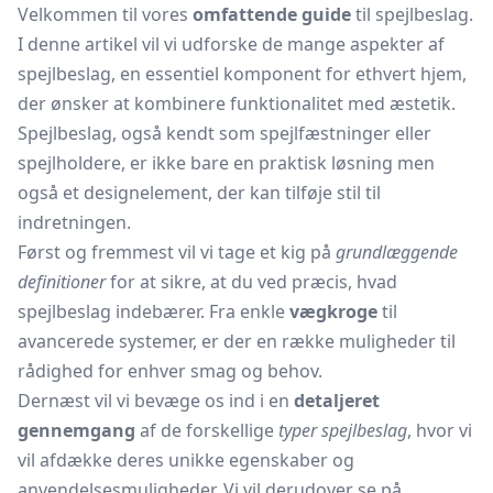
Velkommen til vores
omfattende guide
til spejlbeslag.
I denne artikel vil vi udforske de mange aspekter af
spejlbeslag, en essentiel komponent for ethvert hjem,
der ønsker at kombinere funktionalitet med æstetik.
Spejlbeslag, også kendt som spejlfæstninger eller
spejlholdere, er ikke bare en praktisk løsning men
også et designelement, der kan tilføje stil til
indretningen.
Først og fremmest vil vi tage et kig på
grundlæggende
definitioner
for at sikre, at du ved præcis, hvad
spejlbeslag indebærer. Fra enkle
vægkroge
til
avancerede systemer, er der en række muligheder til
rådighed for enhver smag og behov.
Dernæst vil vi bevæge os ind i en
detaljeret
gennemgang
af de forskellige
typer spejlbeslag
, hvor vi
vil afdække deres unikke egenskaber og
anvendelsesmuligheder. Vi vil derudover se på