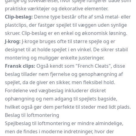
gange og soveværelser, hvor spejle fungerer både som
praktiske værktøjer og dekorative elementer.
Clip-beslag:
Denne type består ofte af små metal- eller
plastclips, der fastgør spejlet til væggen uden synlige
skruer. Clip-beslag er en enkel og økonomisk løsning.
J-krog:
J-kroge bruges ofte til større spejle og er
designet til at holde spejlet i en vinkel. De sikrer stabil
montering og muliggør enkelte justeringer.
Fransk clips:
Også kendt som "French Cleats", disse
beslag tillader nem fjernelse og genophængning af
spejlet, da de giver en sikker, men fleksibel hold.
Fordelene ved vægbeslag inkluderer diskret
ophængning og nem adgang til spejlets bagside,
hvilket også gør dem perfekte til steder med lidt plads.
Beslag til loftmontering
Spejlbeslag til loftmontering er mindre almindelige,
men de findes i moderne indretninger, hvor der