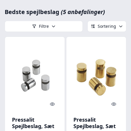
Bedste spejlbeslag
(5 anbefalinger)
Filtre
Sortering
Quick look
Quick l
Pressalit
Pressalit
Spejlbeslag, Sæt
Spejlbeslag, Sæt