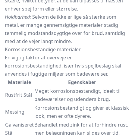
skære, hvilket betyder, at de kan tilpasses til næsten
enhver spejlform eller størrelse.
Holdbarhed:
Selvom de ikke er lige så stærke som
metal, er mange gennemsigtige materialer stadig
temmelig modstandsdygtige over for brud, samtidig
med at de vejer langt mindre.
Korrosionsbestandige materialer
En vigtig faktor at overveje er
korrosionsbestandighed, især hvis spejlbeslag skal
anvendes i fugtige miljøer som badeværelser.
Materiale
Egenskaber
Meget korrosionsbestandigt, ideelt til
Rustfrit Stål
badeværelser og udendørs brug.
Korrosionsbestandigt og giver et klassisk
Messing
look, men er ofte dyrere.
Galvaniseret
Behandlet med zink for at forhindre rust,
Stål
men belægningen kan slides over tid.