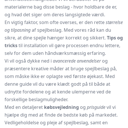
materialerne bag disse beslag - hvor holdbare de er,
og hvad det siger om deres langsigtede værdi.
En vigtig faktor, som ofte overses, er den rette
størrelse
og tilpasning
af spejlbeslag. Med vores råd kan du
sikre, at dine spejle hænger korrekt og sikkert.
Tips og
tricks
til installation vil gøre processen endnu lettere,
selv for dem uden håndværksmæssig erfaring.
Vi vil også dykke ned i
avancerede anvendelser
og
præsentere kreative måder at bruge spejlbeslag på,
som måske ikke er oplagte ved første øjekast. Med
denne guide vil du være klædt godt på til både at
udnytte fordelene og at kende ulemperne ved de
forskellige beslagmuligheder.
Med en detaljeret
købsvejledning
og
prisguide
vil vi
hjælpe dig med at finde de bedste køb på markedet.
Vedligeholdelse og pleje af spejlbeslag, samt en