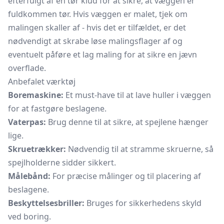
efterfulgt af en tør klud for at sikre, at væggen er
fuldkommen tør. Hvis væggen er malet, tjek om
malingen skaller af - hvis det er tilfældet, er det
nødvendigt at skrabe løse malingsflager af og
eventuelt påføre et lag maling for at sikre en jævn
overflade.
Anbefalet værktøj
Boremaskine:
Et must-have til at lave huller i væggen
for at fastgøre beslagene.
Vaterpas:
Brug denne til at sikre, at spejlene hænger
lige.
Skruetrækker:
Nødvendig til at stramme skruerne, så
spejlholderne sidder sikkert.
Målebånd:
For præcise målinger og til placering af
beslagene.
Beskyttelsesbriller:
Bruges for sikkerhedens skyld
ved boring.