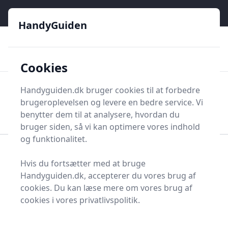
HandyGuiden - Din genvej til gør-det-selv og håndværkere
e menu
HandyGuiden
👌
🏆
De bedste priser
2.552 forskellige produkttyper
🛍️
🎖️
⭐⭐⭐⭐⭐
Tryg shopping
Mange kategorier
Cookies
HandyGuiden
Handyguiden.dk bruger cookies til at forbedre
Men
brugeroplevelsen og levere en bedre service. Vi
Søg nu
Søg nu
benytter dem til at analysere, hvordan du
bruger siden, så vi kan optimere vores indhold
og funktionalitet.
Forside
Renovering og Byggeri
Værktøj
Hvis du fortsætter med at bruge
Diverse værktøj
Værktøjsdele og tilbehør
Handyguiden.dk, accepterer du vores brug af
Beslag, hængsler og tilbehør
Spejlbeslag
cookies. Du kan læse mere om vores brug af
Bedste spejlbeslag - 5
cookies i vores privatlivspolitik.
anbefalinger