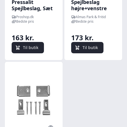
Pressalit
Spejlbeslag
Spejlbeslag, Sæt
højre+venstre
á 4 stk., rustfri
Proshop.dk
Almas Park & Fritid
stål
Bedste pris
Bedste pris
163 kr.
173 kr.
Til butik
Til butik