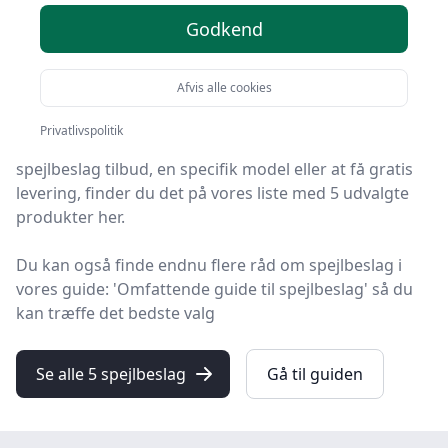
Godkend
HandyGuiden er stedet at finde spejlbeslag. Vi har
samlet 5 top-produkter, så du hurtigt kan vælge det
Afvis alle cookies
bedste.
Privatlivspolitik
Uanset om du leder efter kvalitet, et prisvenligt
spejlbeslag tilbud, en specifik model eller at få gratis
levering, finder du det på vores liste med 5 udvalgte
produkter her.
Du kan også finde endnu flere råd om spejlbeslag i
vores guide: 'Omfattende guide til spejlbeslag' så du
kan træffe det bedste valg
Se alle 5 spejlbeslag
Gå til guiden