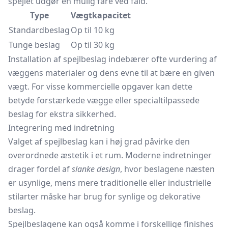
spejlet udgør en mulig fare ved fald.
Type
Vægtkapacitet
Standardbeslag
Op til 10 kg
Tunge beslag
Op til 30 kg
Installation af spejlbeslag indebærer ofte vurdering af
væggens materialer og dens evne til at bære en given
vægt. For visse kommercielle opgaver kan dette
betyde forstærkede vægge eller specialtilpassede
beslag for ekstra sikkerhed.
Integrering med indretning
Valget af spejlbeslag kan i høj grad påvirke den
overordnede æstetik i et rum. Moderne indretninger
drager fordel af
slanke design
, hvor beslagene næsten
er usynlige, mens mere traditionelle eller industrielle
stilarter måske har brug for synlige og dekorative
beslag.
Spejlbeslagene kan også komme i forskellige finishes