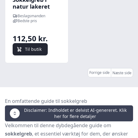
natur lakeret
egetræ med flad
Beslagsmanden
front
Bedste pris
112,50 kr.
Til butik
Forrige side
Næste side
En omfattende guide til sokkelgreb
Disclaimer: Indholdet er delvist AI-genereret. Klik
her for flere detaljer
Velkommen til denne dybdegående guide om
sokkelgreb
, et essentiel værktøj for dem, der ønsker