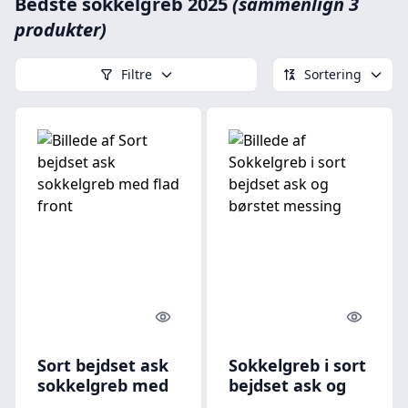
Bedste sokkelgreb 2025
(sammenlign 3
produkter)
Filtre
Sortering
Quick look
Quick l
Sort bejdset ask
Sokkelgreb i sort
sokkelgreb med
bejdset ask og
flad front
børstet messing