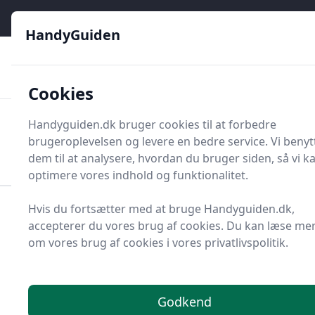
HandyGuiden - Din genvej til gør-det-selv og håndværkere
e menu
HandyGuiden
👌
🏆
De bedste priser
2.552 forskellige produkttyper
🛍️
🎖️
⭐⭐⭐⭐⭐
Tryg shopping
Mange kategorier
Cookies
HandyGuiden
Handyguiden.dk bruger cookies til at forbedre
Men
brugeroplevelsen og levere en bedre service. Vi benyt
Søg nu
Søg nu
dem til at analysere, hvordan du bruger siden, så vi k
optimere vores indhold og funktionalitet.
Hvis du fortsætter med at bruge Handyguiden.dk,
Forside
Renovering og Byggeri
Værktøj
accepterer du vores brug af cookies. Du kan læse me
Diverse værktøj
Værktøjsdele og tilbehør
om vores brug af cookies i vores privatlivspolitik.
Beslag, hængsler og tilbehør
Sokkelgreb
Bedste sokkelgreb 2025
- sammenlign 3
Godkend