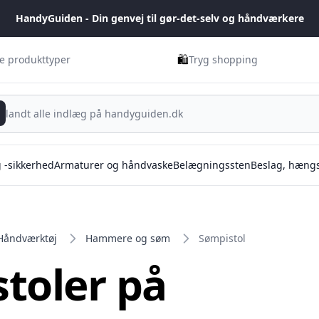
HandyGuiden - Din genvej til gør-det-selv og håndværkere
🛍️
ge produkttyper
Tryg shopping
g -sikkerhed
Armaturer og håndvaske
Belægningssten
Beslag, hængs
Håndværktøj
Hammere og søm
Sømpistol
toler på