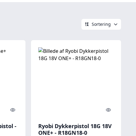
Sortering
Quick look
Quick look
stol -
Ryobi Dykkerpistol 18G 18V
ONE+ - R18GN18-0