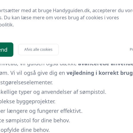
 der er værd at vide om
sømværktøjer
. Vi vil tage d
ortsætter med at bruge Handyguiden.dk, accepterer du vor
pistoler, samt de mest almindelige fejl og ulemper v
s. Du kan læse mere om vores brug af cookies i vores
politik.
i præsentere dig for nødvendige
vedligeholdelsestekni
er købe deres første sømpistol.
es der også, og vi vil udforske de bedste
alternativer
sa
end
Afvis alle cookies
Pr
e niveau, vil guiden også dække
avancerede anvende
m. Vi vil også give dig en
vejledning i korrekt brug
astgørelseselementer.
skellige typer og anvendelser af sømpistol.
plekse byggeprojekter.
der længere og fungerer effektivt.
e sømpistol for dine behov.
 opfylde dine behov.