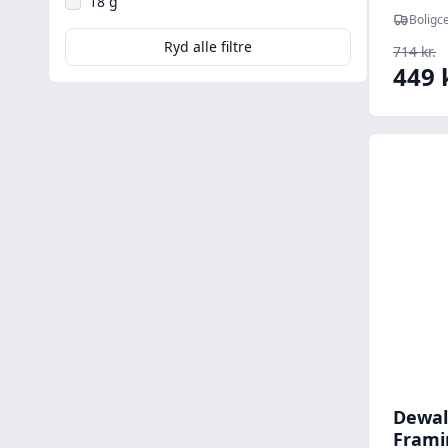
18 g
kombi
Boligce
Ryd alle filtre
714 kr.
449 
Dewal
Frami