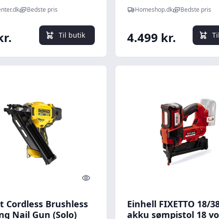
pistol 10-50 mm
nter.dk
Bedste pris
Homeshop.dk
Bedste pris
kr.
4.499 kr.
Til butik
Ti
Quick look
t Cordless Brushless
Einhell FIXETTO 18/38
ng Nail Gun (Solo)
akku sømpistol 18 vo