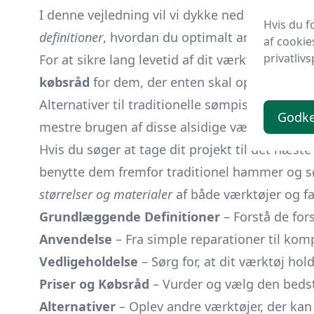
I denne vejledning vil vi dykke ned i alt, hvad
Hvis du f
definitioner
, hvordan du optimalt anvender søm
af cookie
privatlivs
For at sikre lang levetid af dit værktøj, vil v
købsråd
for dem, der enten skal opgradere ell
Alternativer til traditionelle sømpistoler find
Godk
mestre brugen af disse alsidige værktøjer.
Hvis du søger at tage dit projekt til det næst
benytte dem fremfor traditionel hammer og sø
størrelser og materialer
af både værktøjer og f
Grundlæggende Definitioner
– Forstå de for
Anvendelse
– Fra simple reparationer til kom
Vedligeholdelse
– Sørg for, at dit værktøj hol
Priser og Købsråd
– Vurder og vælg den bedst
Alternativer
– Oplev andre værktøjer, der kan