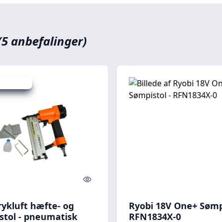
(5 anbefalinger)
 spar 37 %
Quick look
trykluft hæfte- og
Ryobi 18V One+ Sømpi
stol - pneumatisk
RFN1834X-0