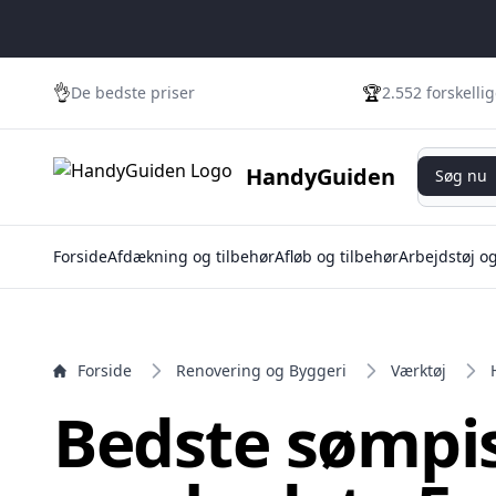
e menu
👌
🏆
De bedste priser
2.552 forskelli
Søg nu
HandyGuiden
Søg nu
Forside
Afdækning og tilbehør
Afløb og tilbehør
Arbejdstøj o
Forside
Renovering og Byggeri
Værktøj
Bedste sømpis