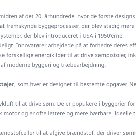
l midten af det 20. århundrede, hvor de første design
at fremskynde byggeprocesser, der blev stadig mere
stemer, der blev introduceret i USA i 1950'erne.
deligt. Innovatører arbejdede på at forbedre deres ef
e forskellige energikilder til at drive sømpistoler, in
 af moderne byggeri og træbearbejdning.
tøjer
, som hver er designet til bestemte opgaver. N
kluft til at drive søm. De er populære i byggerier for
k motor og er ofte lettere og mere bærbare. Ideelle 
ndstofceller til at afgive brændstof, der driver sømm