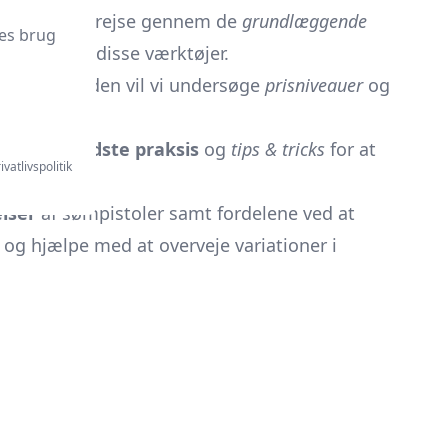
ig med på en rejse gennem de
grundlæggende
es brug
ed brug af disse værktøjer.
kker
. Desuden vil vi undersøge
prisniveauer
og
mt dele
bedste praksis
og
tips & tricks
for at
ivatlivspolitik
lser
af sømpistoler samt fordelene ved at
og hjælpe med at overveje variationer i