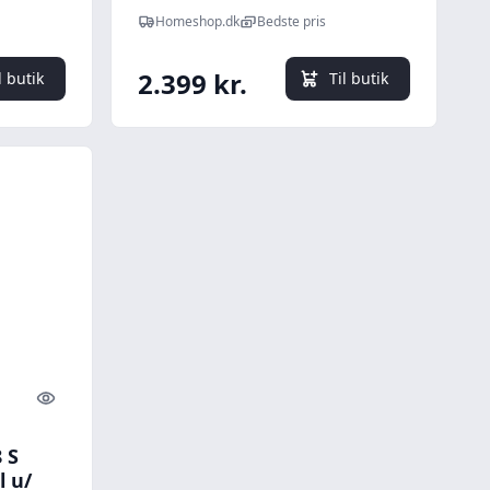
Homeshop.dk
Bedste pris
2.399 kr.
l butik
Til butik
Quick look
 S
l u/