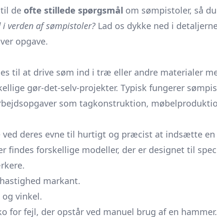
til de
ofte stillede spørgsmål
om sømpistoler, så du
d i verden af sømpistoler?
Lad os dykke ned i detaljerne 
hver opgave.
es til at drive søm ind i træ eller andre materialer m
lige gør-det-selv-projekter. Typisk fungerer sømpisto
arbejdsopgaver som tagkonstruktion, møbelprodukti
re ved deres evne til hurtigt og præcist at indsætte
 findes forskellige modeller, der er designet til speci
rkere.
s hastighed markant.
 og vinkel.
ko for fejl, der opstår ved manuel brug af en hammer.