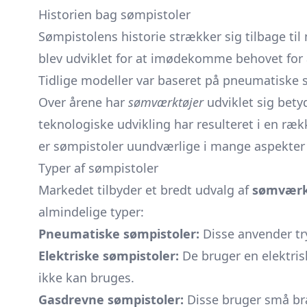
Historien bag sømpistoler
Sømpistolens historie strækker sig tilbage ti
blev udviklet for at imødekomme behovet for 
Tidlige modeller var baseret på pneumatiske sy
Over årene har
sømværktøjer
udviklet sig bety
teknologiske udvikling har resulteret i en rækk
er sømpistoler uundværlige i mange aspekter
Typer af sømpistoler
Markedet tilbyder et bredt udvalg af
sømværk
almindelige typer:
Pneumatiske sømpistoler:
Disse anvender try
Elektriske sømpistoler:
De bruger en elektris
ikke kan bruges.
Gasdrevne sømpistoler:
Disse bruger små bræ