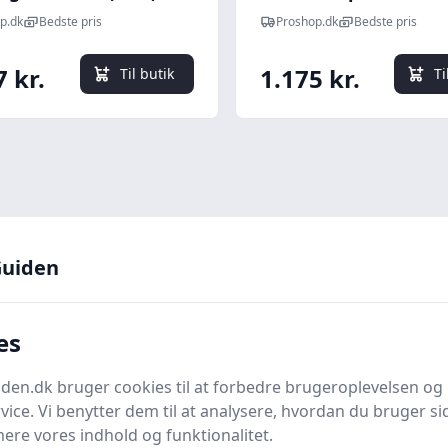
batteri og lader
p.dk
Bedste pris
Proshop.dk
Bedste pris
7 kr.
1.175 kr.
Til butik
Ti
uiden
her for flere detaljer
es
istoler, et uundværligt værktøj for både profession
en.dk bruger cookies til at forbedre brugeroplevelsen og 
umatiske hæftemaskiner
eller
sømklammere
, er desig
vice. Vi benytter dem til at analysere, hvordan du bruger sid
ere vores indhold og funktionalitet.
ffyre søm i materialer som træ og metal.