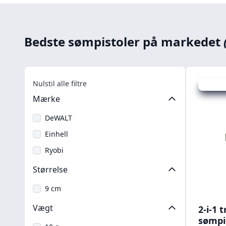
Bedste sømpistoler på markedet
Nulstil alle filtre
Udsalg -
Mærke
DeWALT
Einhell
Ryobi
Størrelse
9 cm
Vægt
2-i-1 
sømpi