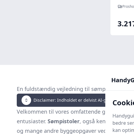
Prosho
3.21
HandyG
En fuldstændig vejledning til sømpistoler
Disclaimer: Indholdet er delvist AI-genereret. Klik 
Cooki
Velkommen til vores omfattende guide om sømp
Handyguid
entusiaster.
Sømpistoler
, også kendt som
pne
bedre ser
kan optim
og mange andre byggeopgaver ved hurtigt at a