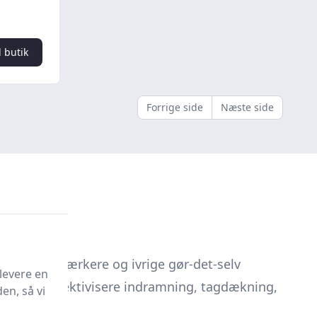
l butik
Forrige side
Næste side
elle håndværkere og ivrige gør-det-selv
levere en
net til at effektivisere indramning, tagdækning,
en, så vi