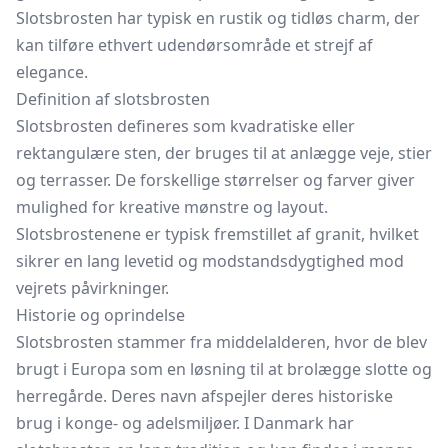
Slotsbrosten har typisk en rustik og tidløs charm, der
kan tilføre ethvert udendørsområde et strejf af
elegance.
Definition af slotsbrosten
Slotsbrosten defineres som kvadratiske eller
rektangulære sten, der bruges til at anlægge veje, stier
og terrasser. De forskellige størrelser og farver giver
mulighed for kreative mønstre og layout.
Slotsbrostenene er typisk fremstillet af granit, hvilket
sikrer en lang levetid og modstandsdygtighed mod
vejrets påvirkninger.
Historie og oprindelse
Slotsbrosten stammer fra middelalderen, hvor de blev
brugt i Europa som en løsning til at brolægge slotte og
herregårde. Deres navn afspejler deres historiske
brug i konge- og adelsmiljøer. I Danmark har