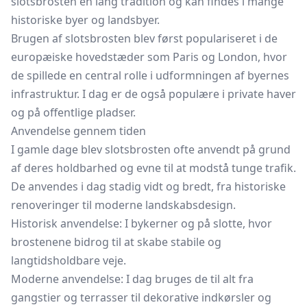
slotsbrosten en lang tradition og kan findes i mange
historiske byer og landsbyer.
Brugen af slotsbrosten blev først populariseret i de
europæiske hovedstæder som Paris og London, hvor
de spillede en central rolle i udformningen af byernes
infrastruktur. I dag er de også populære i private haver
og på offentlige pladser.
Anvendelse gennem tiden
I gamle dage blev slotsbrosten ofte anvendt på grund
af deres holdbarhed og evne til at modstå tunge trafik.
De anvendes i dag stadig vidt og bredt, fra historiske
renoveringer til moderne landskabsdesign.
Historisk anvendelse: I bykerner og på slotte, hvor
brostenene bidrog til at skabe stabile og
langtidsholdbare veje.
Moderne anvendelse: I dag bruges de til alt fra
gangstier og terrasser til dekorative indkørsler og