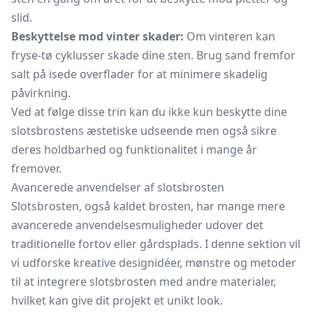
slid.
Beskyttelse mod vinter skader:
Om vinteren kan
fryse-tø cyklusser skade dine sten. Brug sand fremfor
salt på isede overflader for at minimere skadelig
påvirkning.
Ved at følge disse trin kan du ikke kun beskytte dine
slotsbrostens æstetiske udseende men også sikre
deres holdbarhed og funktionalitet i mange år
fremover.
Avancerede anvendelser af slotsbrosten
Slotsbrosten, også kaldet brosten, har mange mere
avancerede anvendelsesmuligheder udover det
traditionelle fortov eller gårdsplads. I denne sektion vil
vi udforske kreative designidéer, mønstre og metoder
til at integrere slotsbrosten med andre materialer,
hvilket kan give dit projekt et unikt look.