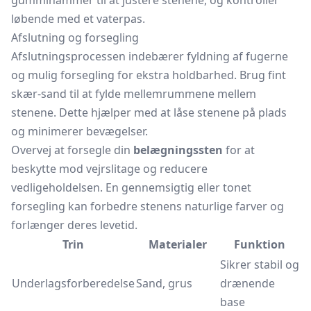
gummihammer
til at justere stenene, og kontroller
løbende med et vaterpas.
Afslutning og forsegling
Afslutningsprocessen indebærer fyldning af fugerne
og mulig forsegling for ekstra holdbarhed. Brug fint
skær-sand til at fylde mellemrummene mellem
stenene. Dette hjælper med at låse stenene på plads
og minimerer bevægelser.
Overvej at forsegle din
belægningssten
for at
beskytte mod vejrslitage og reducere
vedligeholdelsen. En gennemsigtig eller tonet
forsegling kan forbedre stenens naturlige farver og
forlænger deres levetid.
Trin
Materialer
Funktion
Sikrer stabil og
Underlagsforberedelse
Sand, grus
drænende
base