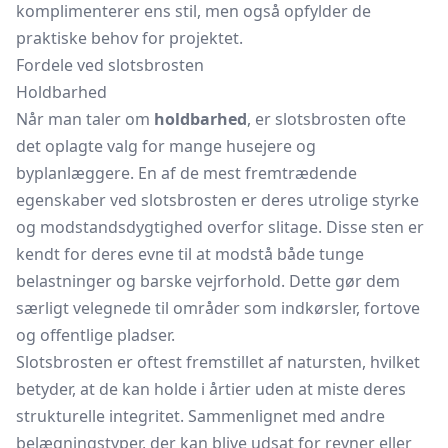
komplimenterer ens stil, men også opfylder de
praktiske behov for projektet.
Fordele ved slotsbrosten
Holdbarhed
Når man taler om
holdbarhed
, er slotsbrosten ofte
det oplagte valg for mange husejere og
byplanlæggere. En af de mest fremtrædende
egenskaber ved slotsbrosten er deres utrolige styrke
og modstandsdygtighed overfor slitage. Disse sten er
kendt for deres evne til at modstå både tunge
belastninger og barske vejrforhold. Dette gør dem
særligt velegnede til områder som indkørsler, fortove
og offentlige pladser.
Slotsbrosten er oftest fremstillet af natursten, hvilket
betyder, at de kan holde i årtier uden at miste deres
strukturelle integritet. Sammenlignet med andre
belægningstyper, der kan blive udsat for revner eller