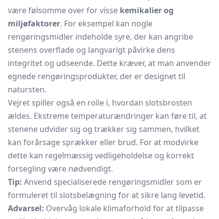
være følsomme over for visse
kemikalier og
miljøfaktorer
. For eksempel kan nogle
rengøringsmidler indeholde syre, der kan angribe
stenens overflade og langvarigt påvirke dens
integritet og udseende. Dette kræver, at man anvender
egnede rengøringsprodukter, der er designet til
natursten.
Vejret spiller også en rolle i, hvordan slotsbrosten
ældes. Ekstreme temperaturændringer kan føre til, at
stenene udvider sig og trækker sig sammen, hvilket
kan forårsage sprækker eller brud. For at modvirke
dette kan regelmæssig vedligeholdelse og korrekt
forsegling være nødvendigt.
Tip:
Anvend specialiserede rengøringsmidler som er
formuleret til slotsbelægning for at sikre lang levetid.
Advarsel:
Overvåg lokale klimaforhold for at tilpasse