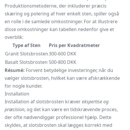
Produktionsmetoderne, der inkluderer præcis
skæring og polering af hver enkelt sten, spiller også
en rolle i de samlede omkostninger. For at illustrere
disse omkostninger kan tabellen nedenfor give et
overblik:
Type af Sten
Pris per Kvadratmeter
Granit Slotsbrosten
300-600 DKK
Basalt Slotsbrosten
500-800 DKK
Résumé:
Forvent betydelige investeringer, når du
vælger slotsbrosten, hvilket kan være afskrækkende
for nogle kunder.
Installation
Installation af slotsbrosten kræver
ekspertise og
præcision
, og det kan være en tidskrævende proces,
der ofte nødvendiggør professionel hjælp. Dette
skyldes, at slotsbrosten skal lægges korrekt med