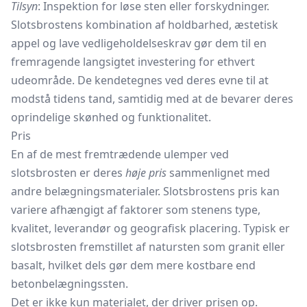
Tilsyn
: Inspektion for løse sten eller forskydninger.
Slotsbrostens kombination af holdbarhed, æstetisk
appel og lave vedligeholdelseskrav gør dem til en
fremragende langsigtet investering for ethvert
udeområde. De kendetegnes ved deres evne til at
modstå tidens tand, samtidig med at de bevarer deres
oprindelige skønhed og funktionalitet.
Pris
En af de mest fremtrædende ulemper ved
slotsbrosten er deres
høje pris
sammenlignet med
andre belægningsmaterialer. Slotsbrostens pris kan
variere afhængigt af faktorer som stenens type,
kvalitet, leverandør og geografisk placering. Typisk er
slotsbrosten fremstillet af natursten som granit eller
basalt, hvilket dels gør dem mere kostbare end
betonbelægningssten.
Det er ikke kun materialet, der driver prisen op.