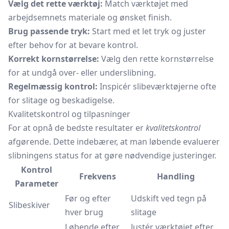
Vælg det rette værktøj:
Match værktøjet med
arbejdsemnets materiale og ønsket finish.
Brug passende tryk:
Start med et let tryk og juster
efter behov for at bevare kontrol.
Korrekt kornstørrelse:
Vælg den rette kornstørrelse
for at undgå over- eller underslibning.
Regelmæssig kontrol:
Inspicér slibeværktøjerne ofte
for slitage og beskadigelse.
Kvalitetskontrol og tilpasninger
For at opnå de bedste resultater er
kvalitetskontrol
afgørende. Dette indebærer, at man løbende evaluerer
slibningens status for at gøre nødvendige justeringer.
Kontrol
Frekvens
Handling
Parameter
Før og efter
Udskift ved tegn på
Slibeskiver
hver brug
slitage
Løbende efter
Justér værktøjet efter