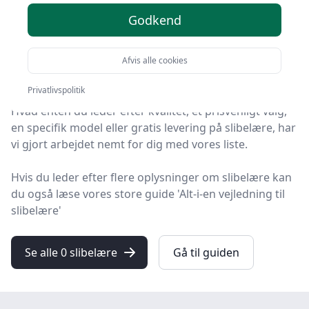
produkter
Godkend
Søger du efter de bedste slibelære? På HandyGuiden
har vi udvalgt de 0 mest populære produkter, så du
Afvis alle cookies
nemt kan træffe et godt valg.
Privatlivspolitik
Hvad enten du leder efter kvalitet, et prisvenligt valg,
en specifik model eller gratis levering på slibelære, har
vi gjort arbejdet nemt for dig med vores liste.
Hvis du leder efter flere oplysninger om slibelære kan
du også læse vores store guide 'Alt-i-en vejledning til
slibelære'
Se alle 0 slibelære
Gå til guiden