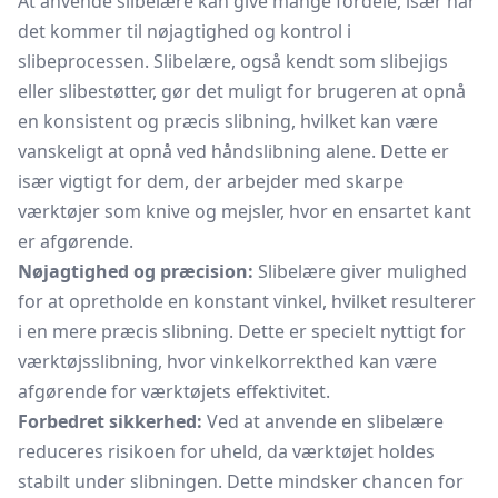
At anvende slibelære kan give mange fordele, især når
det kommer til nøjagtighed og kontrol i
slibeprocessen. Slibelære, også kendt som slibejigs
eller slibestøtter, gør det muligt for brugeren at opnå
en konsistent og præcis slibning, hvilket kan være
vanskeligt at opnå ved håndslibning alene. Dette er
især vigtigt for dem, der arbejder med skarpe
værktøjer som knive og
mejsler,
hvor en ensartet kant
er afgørende.
Nøjagtighed og præcision:
Slibelære giver mulighed
for at opretholde en konstant vinkel, hvilket resulterer
i en mere præcis slibning. Dette er specielt nyttigt for
værktøjsslibning, hvor vinkelkorrekthed kan være
afgørende for værktøjets effektivitet.
Forbedret sikkerhed:
Ved at anvende en slibelære
reduceres risikoen for uheld, da værktøjet holdes
stabilt under slibningen. Dette mindsker chancen for