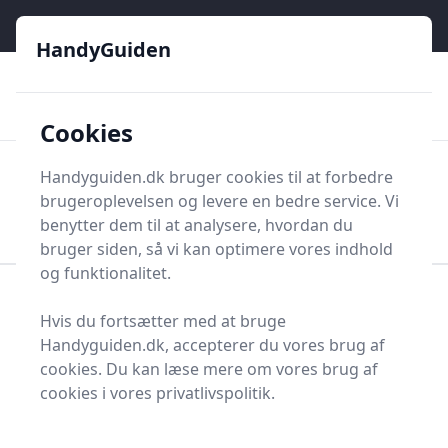
HandyGuiden - Din genvej til gør-det-selv og håndværkere
e menu
HandyGuiden
👌
🏆
De bedste priser
2.552 forskellige produkttyper
🛍️
🎖️
⭐⭐⭐⭐⭐
Tryg shopping
Mange kategorier
Cookies
HandyGuiden
Handyguiden.dk bruger cookies til at forbedre
Men
brugeroplevelsen og levere en bedre service. Vi
Søg nu
Søg nu
benytter dem til at analysere, hvordan du
bruger siden, så vi kan optimere vores indhold
og funktionalitet.
Forside
Renovering og Byggeri
Værktøj
Hvis du fortsætter med at bruge
Større værktøj
Slibeudstyr
Slibelære
Handyguiden.dk, accepterer du vores brug af
Bedste slibelære 2025 -
cookies. Du kan læse mere om vores brug af
cookies i vores privatlivspolitik.
sammenlign 0