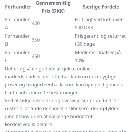
Gennemsnitlig
Forhandler
Særlige Fordele
Pris (DKK)
Forhandler
Fri fragt ved køb over
400
A
500 DKK
Forhandler
Prisgaranti og returret
350
B
i 30 dage
Forhandler
Medlemsrabatter på
450
C
10%
Det er også en god idé at tjekke online
markedspladser, der ofte har konkurrencedygtige
priser og brugerfeedback, som kan hjælpe dig med at
træffe informerede beslutninger.
Ved at følge disse trin og overvejelser er du bedre
rustet til at finde den ideelle slibelære, der opfylder
dine behov uden at sprænge budgettet.
Fordele ved slibelære