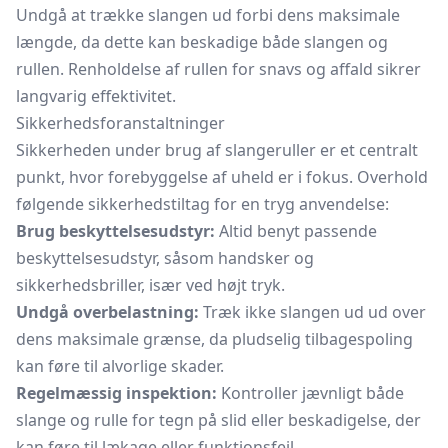
Undgå at trække slangen ud forbi dens maksimale
længde, da dette kan beskadige både slangen og
rullen. Renholdelse af rullen for snavs og affald sikrer
langvarig effektivitet.
Sikkerhedsforanstaltninger
Sikkerheden under brug af slangeruller er et centralt
punkt, hvor forebyggelse af uheld er i fokus. Overhold
følgende sikkerhedstiltag for en tryg anvendelse:
Brug beskyttelsesudstyr:
Altid benyt passende
beskyttelsesudstyr, såsom handsker og
sikkerhedsbriller, især ved højt tryk.
Undgå overbelastning:
Træk ikke slangen ud ud over
dens maksimale grænse, da pludselig tilbagespoling
kan føre til alvorlige skader.
Regelmæssig inspektion:
Kontroller jævnligt både
slange og rulle for tegn på slid eller beskadigelse, der
kan føre til lækage eller funktionsfejl.