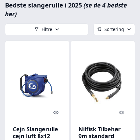
Bedste slangerulle i 2025
(se de 4 bedste
her)
Filtre
Sortering
Quick look
Quick l
Cejn Slangerulle
Nilfisk Tilbehør
cejn luft 8x12
9m standard