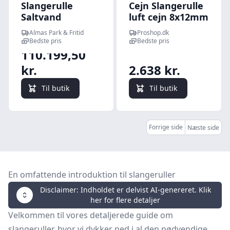
Slangerulle
Cejn Slangerulle
Saltvand
luft cejn 8x12mm
17 meter 1/4
Almas Park & Fritid
Proshop.dk
Bedste pris
Bedste pris
110.199,50
kr.
2.638 kr.
Til butik
Til butik
Forrige side
Næste side
En omfattende introduktion til slangeruller
Disclaimer: Indholdet er delvist AI-genereret. Klik
her for flere detaljer
Velkommen til vores detaljerede guide om
slangeruller, hvor vi dykker ned i al den nødvendige