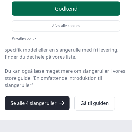
Godkend
HandyGuiden er stedet at finde slangeruller. Vi har
samlet 4 top-produkter, så du hurtigt kan vælge det
Afvis alle cookies
bedste.
Privatlivspolitik
Hvad enten du leder efter kvalitet, gode priser, en
specifik model eller en slangerulle med fri levering,
finder du det hele på vores liste.
Du kan også læse meget mere om slangeruller i vores
store guide: 'En omfattende introduktion til
slangeruller'
Se alle 4 slangeruller
Gå til guiden