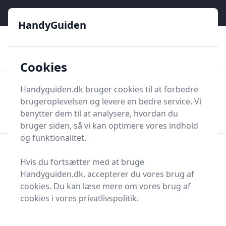
HandyGuiden - Din genvej til gør-det-selv og håndværkere
e menu
HandyGuiden
👌
🏆
De bedste priser
2.552 forskellige produkttyper
🛍️
🎖️
⭐⭐⭐⭐⭐
Tryg shopping
Mange kategorier
Cookies
HandyGuiden
Handyguiden.dk bruger cookies til at forbedre
Men
brugeroplevelsen og levere en bedre service. Vi
Søg nu
Søg nu
benytter dem til at analysere, hvordan du
bruger siden, så vi kan optimere vores indhold
og funktionalitet.
Forside
Renovering og Byggeri
Værktøj
Hvis du fortsætter med at bruge
Diverse værktøj
Værktøjsdele og tilbehør
Handyguiden.dk, accepterer du vores brug af
Koblinger og tilbehør
Slangerulle
cookies. Du kan læse mere om vores brug af
Bedste slangerulle i
cookies i vores privatlivspolitik.
2025 - se de 4 bedste her