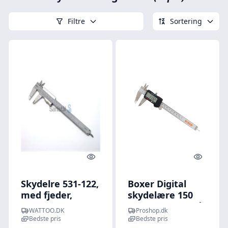
Filtre
Sortering
Quick look
Quick l
Skydelre 531-122,
Boxer Digital
med fjeder,
skydelære 150
150mm -
mm. Rustfrit stål
WATTOO.DK
Proshop.dk
Mitutoyo
Bedste pris
Bedste pris