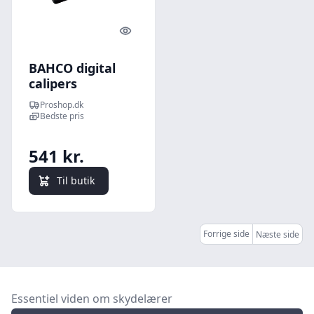
Quick look
BAHCO digital
calipers
Proshop.dk
Bedste pris
541 kr.
Til butik
Forrige side
Næste side
Essentiel viden om skydelærer