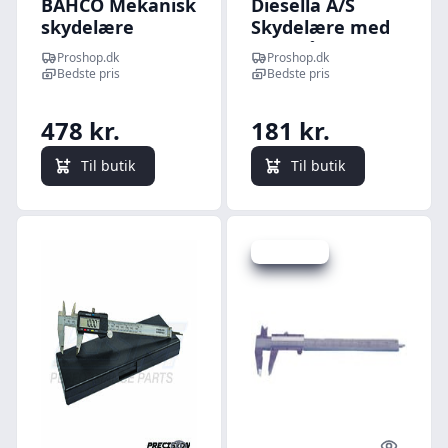
BAHCO Mekanisk
Diesella A/S
skydelære
Skydelære med
150mm
skruelås 0-100 x
Proshop.dk
Proshop.dk
0,05 mm og
Bedste pris
Bedste pris
kæbelængde 30
mm
478 kr.
181 kr.
Til butik
Til butik
Spar -33 kr.
Quick look
Quick l