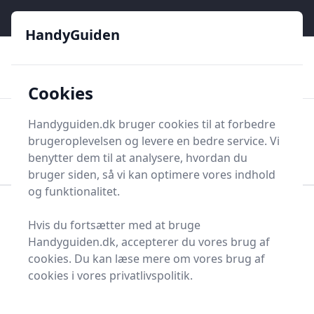
HandyGuiden - Din genvej til gør-det-selv og håndværkere
e menu
HandyGuiden
👌
🏆
De bedste priser
2.552 forskellige produkttyper
🛍️
🎖️
⭐⭐⭐⭐⭐
Tryg shopping
Mange kategorier
Cookies
HandyGuiden
Handyguiden.dk bruger cookies til at forbedre
Men
brugeroplevelsen og levere en bedre service. Vi
Søg nu
Søg nu
benytter dem til at analysere, hvordan du
bruger siden, så vi kan optimere vores indhold
og funktionalitet.
Forside
Renovering og Byggeri
Værktøj
Hvis du fortsætter med at bruge
Diverse værktøj
Diverse værktøj og tilbehør
Handyguiden.dk, accepterer du vores brug af
Skydelære
cookies. Du kan læse mere om vores brug af
Bedste skydelærer og
cookies i vores privatlivspolitik.
tilbud - top 9