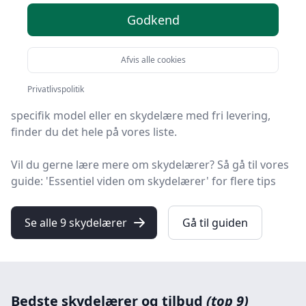
Godkend
Søger du efter de bedste skydelærer? På HandyGuiden
har vi udvalgt de 9 mest populære produkter, så du
Afvis alle cookies
nemt kan træffe et godt valg.
Privatlivspolitik
Hvad enten du leder efter kvalitet, gode priser, en
specifik model eller en skydelære med fri levering,
finder du det hele på vores liste.
Vil du gerne lære mere om skydelærer? Så gå til vores
guide: 'Essentiel viden om skydelærer' for flere tips
Se alle 9 skydelærer
Gå til guiden
Bedste skydelærer og tilbud
(top 9)