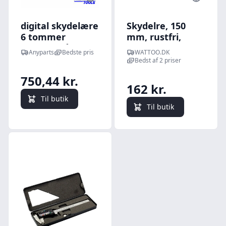
digital skydelære
Skydelre, 150
6 tommer
mm, rustfri,
rustfrit stål med
(3665 005)
Anyparts
Bedste pris
WATTOO.DK
sag - 996183
Bedst af 2 priser
750,44 kr.
162 kr.
Til butik
Til butik