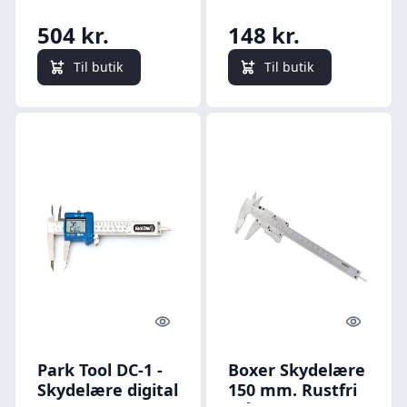
504 kr.
148 kr.
Til butik
Til butik
Quick look
Quick l
Park Tool DC-1 -
Boxer Skydelære
Skydelære digital
150 mm. Rustfri