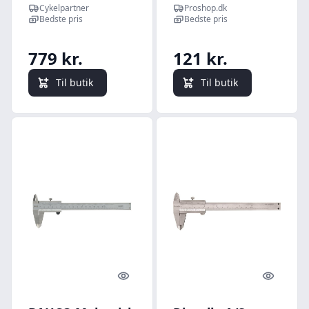
stål
Cykelpartner
Proshop.dk
Bedste pris
Bedste pris
779 kr.
121 kr.
Til butik
Til butik
Quick look
Quick l