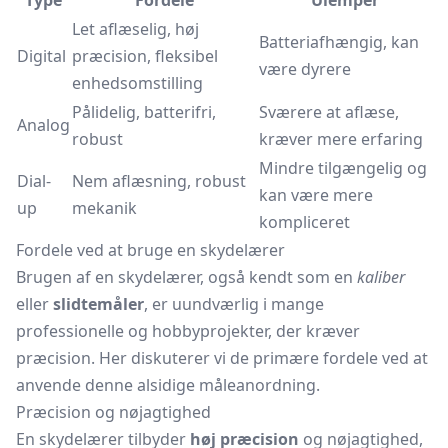
Type
Fordele
Ulemper
Let aflæselig, høj
Batteriafhængig, kan
Digital
præcision, fleksibel
være dyrere
enhedsomstilling
Pålidelig, batterifri,
Sværere at aflæse,
Analog
robust
kræver mere erfaring
Mindre tilgængelig og
Dial-
Nem aflæsning, robust
kan være mere
up
mekanik
kompliceret
Fordele ved at bruge en skydelærer
Brugen af en skydelærer, også kendt som en
kaliber
eller
slidtemåler
, er uundværlig i mange
professionelle og hobbyprojekter, der kræver
præcision. Her diskuterer vi de primære fordele ved at
anvende denne alsidige måleanordning.
Præcision og nøjagtighed
En skydelærer tilbyder
høj præcision
og nøjagtighed,