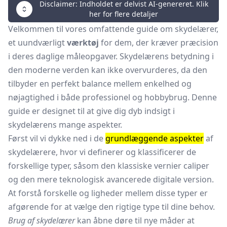
Disclaimer: Indholdet er delvist AI-genereret. Klik
her for flere detaljer
Velkommen til vores omfattende guide om skydelærer,
et uundværligt
værktøj
for dem, der kræver præcision
i deres daglige måleopgaver. Skydelærens betydning i
den moderne verden kan ikke overvurderes, da den
tilbyder en perfekt balance mellem enkelhed og
nøjagtighed i både professionel og hobbybrug. Denne
guide er designet til at give dig dyb indsigt i
skydelærens mange aspekter.
Først vil vi dykke ned i de
grundlæggende aspekter
af
skydelærere, hvor vi definerer og klassificerer de
forskellige typer, såsom den klassiske vernier caliper
og den mere teknologisk avancerede digitale version.
At forstå forskelle og ligheder mellem disse typer er
afgørende for at vælge den rigtige type til dine behov.
Brug af skydelærer
kan åbne døre til nye måder at