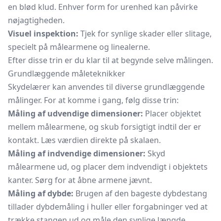
en blød klud. Enhver form for urenhed kan påvirke
nøjagtigheden.
Visuel inspektion:
Tjek for synlige skader eller slitage,
specielt på målearmene og linealerne.
Efter disse trin er du klar til at begynde selve målingen.
Grundlæggende måleteknikker
Skydelærer kan anvendes til diverse grundlæggende
målinger. For at komme i gang, følg disse trin:
Måling af udvendige dimensioner:
Placer objektet
mellem målearmene, og skub forsigtigt indtil der er
kontakt. Læs værdien direkte på skalaen.
Måling af indvendige dimensioner:
Skyd
målearmene ud, og placer dem indvendigt i objektets
kanter. Sørg for at åbne armene jævnt.
Måling af dybde:
Brugen af den bageste dybdestang
tillader dybdemåling i huller eller forgabninger ved at
trække stangen ud og måle den synlige længde.