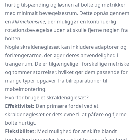
hurtig tilspænding og løsnen af bolte og møtrikker
med minimalt bevægelsesrum. Dette opnås gennem
en
klikmekanisme
, der muliggør en kontinuerlig
rotationsbevægelse uden at skulle fjerne nøglen fra
bolten.
Nogle skraldenøglesæt kan inkludere adaptorer og
forlængerarme, der øger deres anvendelighed i
trange rum. De er tilgængelige i forskellige metriske
og tommer størrelser, hvilket gør dem passende for
mange typer opgaver fra bilreparationer til
møbelmontering.
Hvorfor bruge et skraldenøglesæt?
Effektivitet:
Den primære fordel ved et
skraldenøglesæt er dets evne til at påføre og fjerne
bolte hurtigt.
Fleksibilitet:
Med mulighed for at skifte blandt
forskellige
topnøgler,
kan sættet bruges på en bred