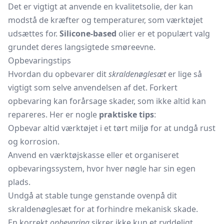
Det er vigtigt at anvende en kvalitetsolie, der kan
modstå de kræfter og temperaturer, som værktøjet
udsættes for.
Silicone-based
olier er et populært valg
grundet deres langsigtede smøreevne.
Opbevaringstips
Hvordan du opbevarer dit
skraldenøglesæt
er lige så
vigtigt som selve anvendelsen af det. Forkert
opbevaring kan forårsage skader, som ikke altid kan
repareres. Her er nogle
praktiske tips
:
Opbevar altid værktøjet i et tørt miljø for at undgå rust
og korrosion.
Anvend en værktøjskasse eller et organiseret
opbevaringssystem, hvor hver nøgle har sin egen
plads.
Undgå at stable tunge genstande ovenpå dit
skraldenøglesæt for at forhindre mekanisk skade.
En korrekt
opbevaring
sikrer ikke kun et ryddeligt