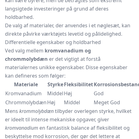
kan være dyrere, men de betragtes som ekstremt
langsigtede investeringer på grund af deres
holdbarhed.
De valg af materialer, der anvendes i et
nøglesæt,
kan
direkte påvirke værktøjets levetid og pålidelighed.
Differentielle egenskaber og holdbarhed
Ved valg mellem
kromvanadium og
chrommolybdæn
er det vigtigt at forstå
materialernes unikke egenskaber. Disse egenskaber
kan defineres som følger:
Materiale
Styrke
Fleksibilitet
Korrosionsbestan
Kromvanadium
Middel
Høj
God
Chrommolybdæn
Høj
Middel
Meget God
Mens
krommolybdæn
tilbyder overlegen styrke, hvilket
er ideelt til intense mekaniske opgaver, giver
kromvanadium
en fantastisk balance af fleksibilitet og
beskyttelse mod korrosion, der gør det lettere at