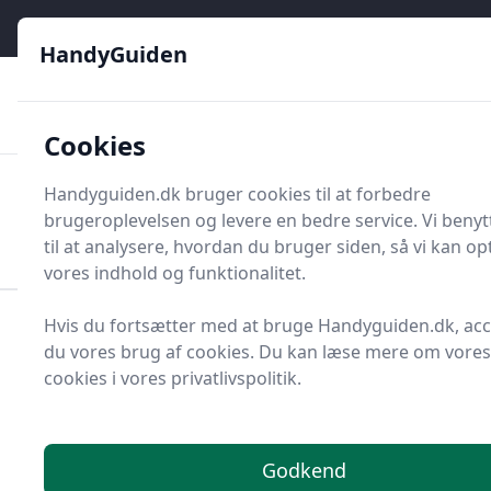
HandyGuiden - Din genvej til gør-det-selv og håndværkere
e menu
HandyGuiden
👌
🏆
De bedste priser
2.552 forskellige produkttyper
🛍️
🎖️
⭐⭐⭐⭐⭐
Tryg shopping
Mange kategorier
Cookies
HandyGuiden
Handyguiden.dk bruger cookies til at forbedre
Men
brugeroplevelsen og levere en bedre service. Vi beny
Søg nu
Søg nu
til at analysere, hvordan du bruger siden, så vi kan o
vores indhold og funktionalitet.
Hvis du fortsætter med at bruge Handyguiden.dk, ac
Forside
Renovering og Byggeri
Værktøj
du vores brug af cookies. Du kan læse mere om vores
Håndværktøj
Nøgler og nøglesæt
Skraldenøglesæt
cookies i vores privatlivspolitik.
Bedste skraldenøglesæt
og tilbud - top 2
Godkend