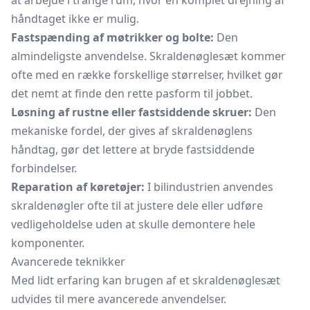
at arbejde i trange rum, hvor en komplet drejning af
håndtaget ikke er mulig.
Fastspænding af møtrikker og bolte:
Den
almindeligste anvendelse. Skraldenøglesæt kommer
ofte med en række forskellige størrelser, hvilket gør
det nemt at finde den rette pasform til jobbet.
Løsning af rustne eller fastsiddende skruer:
Den
mekaniske fordel, der gives af skraldenøglens
håndtag, gør det lettere at bryde fastsiddende
forbindelser.
Reparation af køretøjer:
I bilindustrien anvendes
skraldenøgler ofte til at justere dele eller udføre
vedligeholdelse uden at skulle demontere hele
komponenter.
Avancerede teknikker
Med lidt erfaring kan brugen af et skraldenøglesæt
udvides til mere avancerede anvendelser.