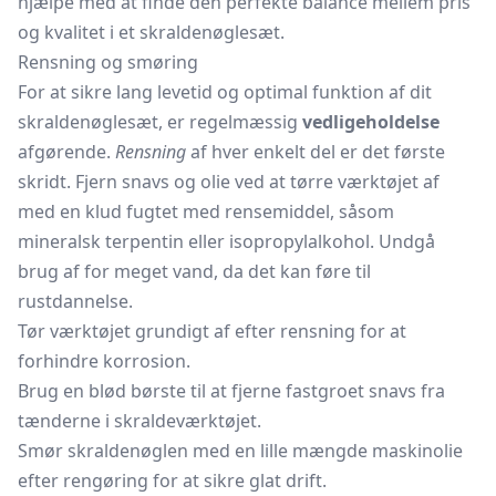
hjælpe med at finde den perfekte balance mellem pris
og kvalitet i et skraldenøglesæt.
Rensning og smøring
For at sikre lang levetid og optimal funktion af dit
skraldenøglesæt, er regelmæssig
vedligeholdelse
afgørende.
Rensning
af hver enkelt del er det første
skridt. Fjern snavs og olie ved at tørre værktøjet af
med en klud fugtet med rensemiddel, såsom
mineralsk
terpentin
eller isopropylalkohol. Undgå
brug af for meget vand, da det kan føre til
rustdannelse.
Tør værktøjet grundigt af efter rensning for at
forhindre korrosion.
Brug en blød børste til at fjerne fastgroet snavs fra
tænderne i skraldeværktøjet.
Smør skraldenøglen med en lille mængde maskinolie
efter rengøring for at sikre glat drift.