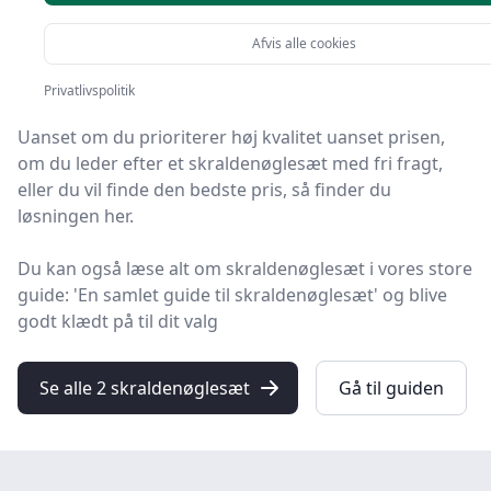
Du er landet på HandyGuiden, hvor du finder de
Afvis alle cookies
bedste skraldenøglesæt. Vi har udvalgt 2 produkter til
dig!
Privatlivspolitik
Uanset om du prioriterer høj kvalitet uanset prisen,
om du leder efter et skraldenøglesæt med fri fragt,
eller du vil finde den bedste pris, så finder du
løsningen her.
Du kan også læse alt om skraldenøglesæt i vores store
guide: 'En samlet guide til skraldenøglesæt' og blive
godt klædt på til dit valg
Se alle 2 skraldenøglesæt
Gå til guiden