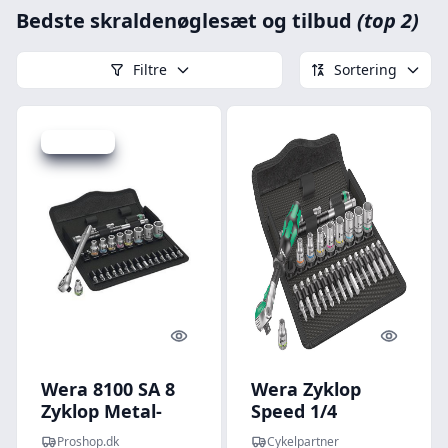
Bedste skraldenøglesæt og tilbud
(top 2)
Filtre
Sortering
Spar 12 kr.
Quick look
Quick l
Wera 8100 SA 8
Wera Zyklop
Zyklop Metal-
Speed 1/4
skraldesæt,
Skraldenøglesæt
Proshop.dk
Cykelpartner