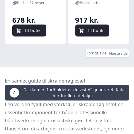
omskiftergreb,
28 Dele
Bedst af 2 priser
Bedste pris
1/4"-tilslutning,
metrisk , 28 dele
678 kr.
917 kr.
Til butik
Til butik
Forrige side
Næste side
En samlet guide til skraldenøglesæt
Disclaimer: Indholdet er delvist AI-genereret. Klik
her for flere detaljer
I en verden fyldt med værktøj er skraldenøglesæt en
essentiel komponent for både professionelle
håndværkere og entusiastiske gør-det-selv-folk.
Uanset om du arbejder i motorværkstedet, hjemme i