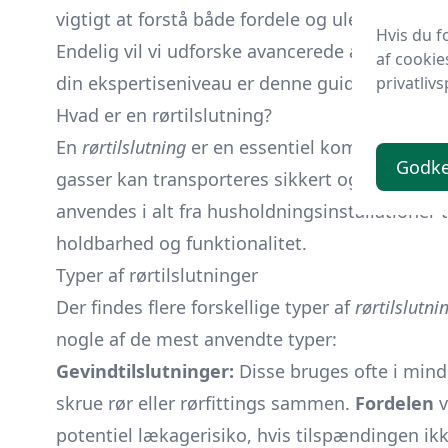
vigtigt at forstå både fordele og ulemper ved
Hvis du f
Endelig vil vi udforske avancerede anvendelse
af cookie
din ekspertiseniveau er denne guide designet ti
privatlivs
Hvad er en rørtilslutning?
En
rørtilslutning
er en essentiel komponent i eth
Godk
gasser kan transporteres sikkert og uden læka
anvendes i alt fra husholdningsinstallationer t
holdbarhed og funktionalitet.
Typer af rørtilslutninger
Der findes flere forskellige typer af
rørtilslutni
nogle af de mest anvendte typer:
Gevindtilslutninger:
Disse bruges ofte i mindr
skrue rør eller rørfittings sammen.
Fordelen
v
potentiel lækagerisiko, hvis tilspændingen ikk