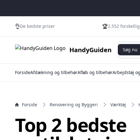
e menu
👌
🏆
De bedste priser
2.552 forskelli
Søg nu
HandyGuiden
Søg nu
Forside
Afdækning og tilbehør
Afløb og tilbehør
Arbejdstøj o
Forside
Renovering og Byggeri
Værktøj
Top 2 bedste