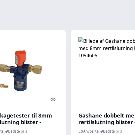
Quick look
kagetester til 8mm
Gashane dobbelt m
slutning blister -
rørtilslutning blister 
15
1094605
ts
Bedste pris
Anyparts
Bedste pris