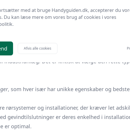
 de rørtilslutninger, du vælger at anvende, og denne 
ortsætter med at bruge Handyguiden.dk, accepterer du vor
r, hvor rørforbindelser kan bruges på kreative og ef
s. Du kan læse mere om vores brug af cookies i vores
l at styrke din forståelse og kyndighed inden for rør
politik.
vert rørsystem. Den har til formål at forbinde to elle
end
Afvis alle cookies
Pr
ger. Rørtilslutninger
muliggør
fleksibilitet, modstan
il industrianlæg. Det er kritisk at vælge den rette typ
nger
, som hver især har unikke egenskaber og bedst
e rørsystemer og installationer, der kræver let adskil
ed gevindtilslutninger er deres enkelhed i installa
e er optimal.