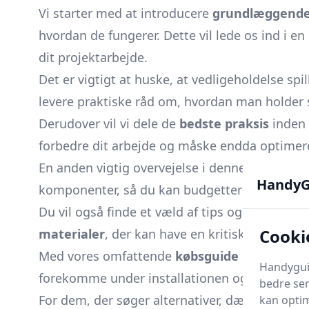
Vi starter med at introducere
grundlæggende 
hvordan de fungerer. Dette vil lede os ind i en
dit projektarbejde.
Det er vigtigt at huske, at vedligeholdelse spil
levere praktiske råd om, hvordan man holder
Derudover vil vi dele de
bedste praksis
inden f
forbedre dit arbejde og måske endda optimere
En anden vigtig overvejelse i denne guide er 
HandyG
komponenter, så du kan budgettere dit projek
Du vil også finde et væld af tips og tricks til
Cooki
materialer
, der kan have en kritisk indflydel
Med vores omfattende
købsguide
kan du føle
Handyguid
forekomme under installationen og hvordan
bedre ser
For dem, der søger alternativer, dækker vi også
kan optim