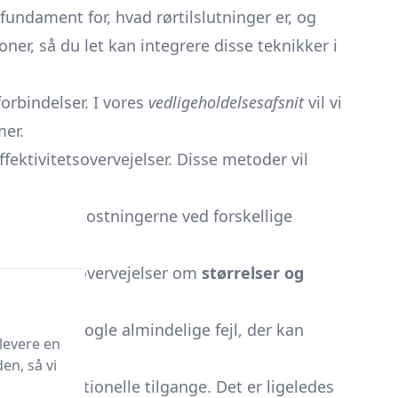
t fundament for, hvad rørtilslutninger er, og
oner, så du let kan integrere disse teknikker i
forbindelser. I vores
vedligeholdelsesafsnit
vil vi
mer.
ffektivitetsovervejelser. Disse metoder vil
lik over omkostningerne ved forskellige
samt nyttige overvejelser om
størrelser og
ennemgår nogle almindelige fejl, der kan
levere en
en, så vi
or de traditionelle tilgange. Det er ligeledes