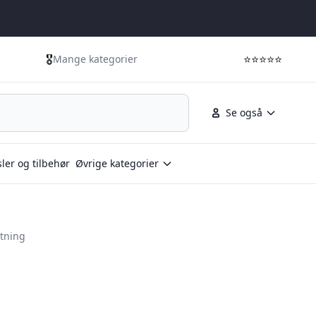
🎖️
⭐⭐⭐⭐⭐
Mange kategorier
Se også
ler og tilbehør
Øvrige kategorier
utning