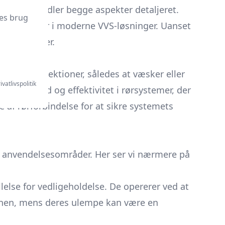
guide behandler begge aspekter detaljeret.
es brug
fektive måder i moderne VVS-løsninger. Uanset
tilslutninger.
r flere rørsektioner, således at væsker eller
ivatlivspolitik
dsdygtighed og effektivitet i rørsystemer, der
e af rørforbindelse for at sikre systemets
e anvendelsesområder. Her ser vi nærmere på
lelse for vedligeholdelse. De opererer ved at
tionen, mens deres ulempe kan være en