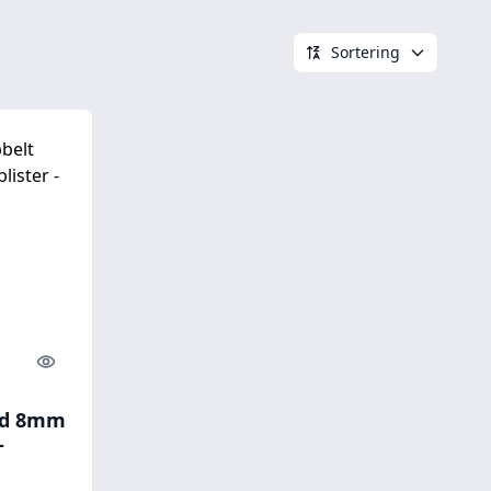
Sortering
Quick look
ed 8mm
-