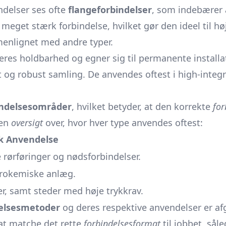
endelser ses ofte
flangeforbindelser
, som indebærer 
meget stærk forbindelse, hvilket gør den ideel til hø
menlignet med andre typer.
eres holdbarhed og egner sig til permanente installat
 og robust samling. De anvendes oftest i high-integr
ndelsesområder
, hvilket betyder, at den korrekte
for
 en
oversigt
over, hvor hver type anvendes oftest:
k Anvendelse
e rørføringer og nødsforbindelser.
trokemiske anlæg.
r, samt steder med høje trykkrav.
delsesmetoder
og deres respektive anvendelser er af
at matche det rette
forbindelsesformat
til jobbet, sål