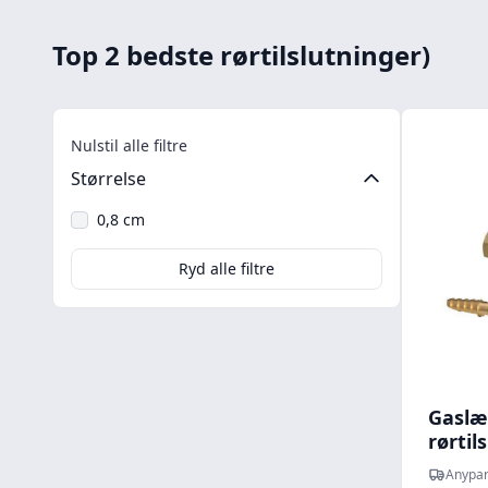
Top 2 bedste rørtilslutninger)
Nulstil alle filtre
Størrelse
0,8 cm
Ryd alle filtre
Gaslæ
rørtil
10946
Anypar