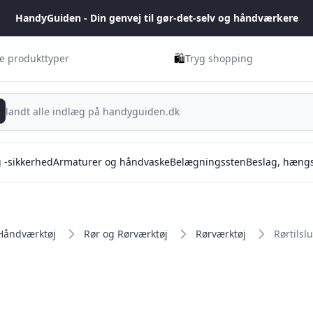
HandyGuiden - Din genvej til gør-det-selv og håndværkere
🛍️
ge produkttyper
Tryg shopping
g -sikkerhed
Armaturer og håndvaske
Belægningssten
Beslag, hængs
Håndværktøj
Rør og Rørværktøj
Rørværktøj
Rørtilsl