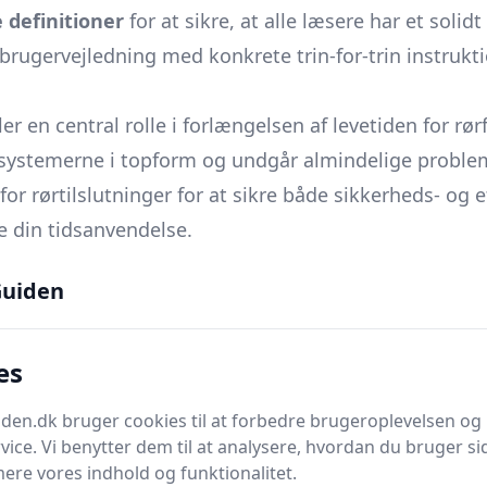
definitioner
for at sikre, at alle læsere har et solid
 brugervejledning med konkrete trin-for-trin instrukti
ler en central rolle i forlængelsen af levetiden for rør
 systemerne i topform og undgår almindelige proble
or rørtilslutninger for at sikre både sikkerheds- og e
 din tidsanvendelse.
prisaspektet. Vores
prisguide
giver et detaljeret overb
uiden
t på en fornuftig måde.
 at håndtere rørforbindelser i vanskelige situationer 
es
se på dine forbindelsers præstation.
 dig sikker på dine valg af produkter, mens vi også g
en.dk bruger cookies til at forbedre brugeroplevelsen og 
 man undgår dem.
vice. Vi benytter dem til at analysere, hvordan du bruger sid
 innovative løsninger, der tilbyder muligheder uden f
ere vores indhold og funktionalitet.