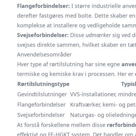
Flangeforbindelser:
I større industrielle anv
derefter fastgøres med bolte. Dette skaber en 
komplekse at installere og vedligeholde sam
Svejseforbindelser:
Disse
udmærker
sig ved d
svejses direkte sammen, hvilket skaber en tæt
Anvendelsesområder
Hver type af rørtilslutning har sine egne
anve
termiske og kemiske krav i processen. Her er
Rørtilslutningstype
Typis
Gevindtilslutninger
VVS-installationer, mindr
Flangeforbindelser
Kraftværker, kemi- og pe
Svejseforbindelser
Naturgas- og olieledninge
At forstå forskellene mellem disse
rørforbin
effektivt og FE-HGKT system. Det handler om 