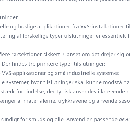
utninger
le og huslige applikationer, fra VVS-installationer til
af forskellige typer tilslutninger er essentielt for
r flere rørsektioner sikkert. Uanset om det drejer sig
Der findes tre primære typer tilslutninger:
 VVS-applikationer og små industrielle systemer.
elle systemer, hvor tilslutninger skal kunne modstå høj
tærk forbindelse, der typisk anvendes i krævende mi
hænger af materialerne, trykkravene og anvendelses
grundigt for smuds og olie. Anvend en passende
gevi