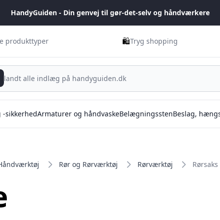
HandyGuiden - Din genvej til gør-det-selv og håndværkere
🛍️
ge produkttyper
Tryg shopping
g -sikkerhed
Armaturer og håndvaske
Belægningssten
Beslag, hængs
Håndværktøj
Rør og Rørværktøj
Rørværktøj
Rørsaks
e