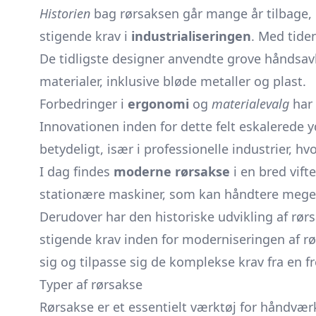
Historien
bag rørsaksen går mange år tilbage, 
stigende krav i
industrialiseringen
. Med tide
De tidligste designer anvendte grove håndsavb
materialer, inklusive bløde metaller og plast.
Forbedringer i
ergonomi
og
materialevalg
har 
Innovationen inden for dette felt eskalerede y
betydeligt, især i professionelle industrier, hv
I dag findes
moderne rørsakse
i en bred vift
stationære maskiner, som kan håndtere meget
Derudover har den historiske udvikling af rør
stigende krav inden for moderniseringen af rø
sig og tilpasse sig de komplekse krav fra en f
Typer af rørsakse
Rørsakse er et essentielt værktøj for håndvær