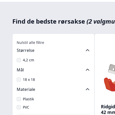
Find de bedste rørsakse
(2 valgmu
Nulstil alle filtre
Størrelse
4,2 cm
Mål
18 x 18
Materiale
Plastik
Ridgid
PVC
42 mm