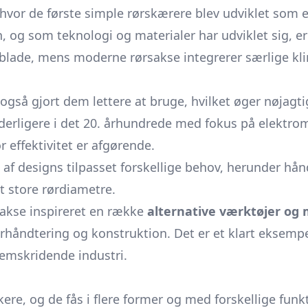
hvor de første simple rørskærere blev udviklet som e
n, og som teknologi og materialer har udviklet sig, 
lade, mens moderne rørsakse integrerer særlige klin
også gjort dem lettere at bruge, hvilket øger nøjagt
derligere i det 20. århundrede med fokus på elektrom
or effektivitet er afgørende.
e af designs tilpasset forskellige behov, herunder hån
 store rørdiametre.
sakse inspireret en række
alternative værktøjer og
rhåndtering og konstruktion. Det er et klart eksempe
remskridende industri.
kere, og de fås i flere former og med forskellige fu