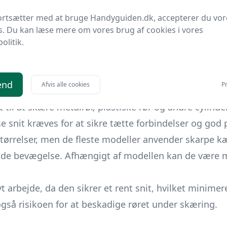
e, så du ved, præcis hvorfor dette værktøj bør være e
ortsætter med at bruge Handyguiden.dk, accepterer du vor
uide designet til at være en uundværlig ressource. V
s. Du kan læse mere om vores brug af cookies i vores
af
politik.
st muligt ud af din læseoplevelse.
end
Afvis alle cookies
Pr
t til at skære metalrør, plastiske rør og andre cyli
 snit kræves for at sikre tætte forbindelser og god 
tørrelser, men de fleste modeller anvender skarpe kæb
ende bevægelse. Afhængigt af modellen kan de være ma
ivt arbejde, da den sikrer et rent snit, hvilket minim
også risikoen for at beskadige røret under skæring.