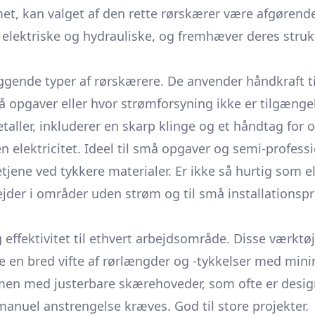
mmet, kan valget af den rette rørskærer være afgørende
 elektriske og hydrauliske, og fremhæver deres strukt
ggende typer af
rørskærere.
De anvender håndkraft ti
 opgaver eller hvor strømforsyning ikke er tilgængel
aller, inkluderer en skarp klinge og et håndtag for 
 elektricitet. Ideel til små opgaver og semi-professi
tjene ved tykkere materialer. Er ikke så hurtig som el
ejder i områder uden strøm og til små installationspr
fektivitet til ethvert arbejdsområde. Disse værktøjer
re en bred vifte af rørlængder og -tykkelser med mini
mmen med justerbare
skærehoveder,
som ofte er design
 manuel anstrengelse kræves. God til store projekter.