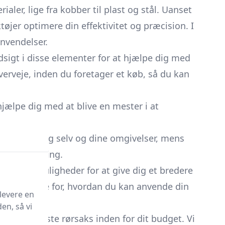
aler, lige fra kobber til plast og stål. Uanset
tøjer optimere din effektivitet og præcision. I
nvendelser.
ndsigt i disse elementer for at hjælpe dig med
verveje, inden du foretager et køb, så du kan
 hjælpe dig med at blive en mester i at
 beskytte dig selv og dine omgivelser, mens
res vejledning.
er disse muligheder for at give dig et bredere
fornemmelse for, hvordan du kan anvende din
levere en
en, så vi
nde den bedste rørsaks inden for dit budget. Vi