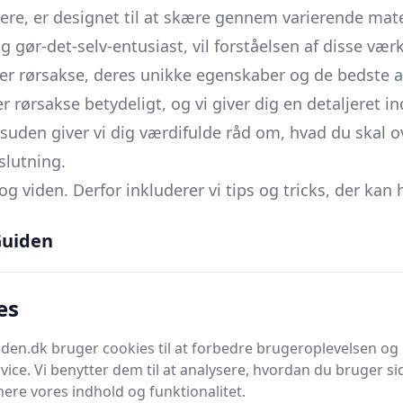
ere, er designet til at skære gennem varierende materi
 gør-det-selv-entusiast, vil forståelsen af disse værk
per rørsakse, deres unikke egenskaber og de bedste a
r rørsakse betydeligt, og vi giver dig en detaljeret i
esuden giver vi dig værdifulde råd om, hvad du skal o
slutning.
 og viden. Derfor inkluderer vi tips og tricks, der kan
holder den korrekt for at forlænge dens levetid.
uiden
kker de nødvendige sikkerhedsforanstaltninger for at
delige fejl, som du nemt kan undgå, hvis du følger vo
es
 og metoder til rørsakse? Vi sammenligner og udforsk
res avancerede brugertips får du desuden en bedre 
en.dk bruger cookies til at forbedre brugeroplevelsen og 
vice. Vi benytter dem til at analysere, hvordan du bruger sid
ejledning, komplet med en
prisoversigt
, så du kan fi
ere vores indhold og funktionalitet.