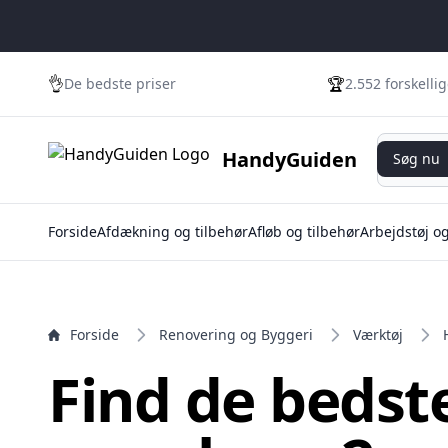
e menu
👌
🏆
De bedste priser
2.552 forskelli
Søg nu
HandyGuiden
Søg nu
Forside
Afdækning og tilbehør
Afløb og tilbehør
Arbejdstøj o
Forside
Renovering og Byggeri
Værktøj
Find de bedst