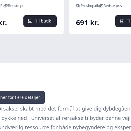
El
Bedste pris
Proshop.dk
Bedste pris
kr.
691 kr.
Til butik
Ti
her for flere detaljer
akse, skabt med det formål at give dig dybdegående 
 dykke ned i universet af rørsakse tilbyder denne vej
uundværlig ressource for både nybegyndere og eksper