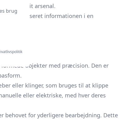
n del af dit arsenal.
es brug
i har organiseret informationen i en
ivatlivspolitik
nderformede objekter med præcision. Den er
pasform.
er eller klinger, som bruges til at klippe
nuelle eller elektriske, med hver deres
erer behovet for yderligere bearbejdning. Dette