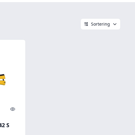
Sortering
Quick look
42 S