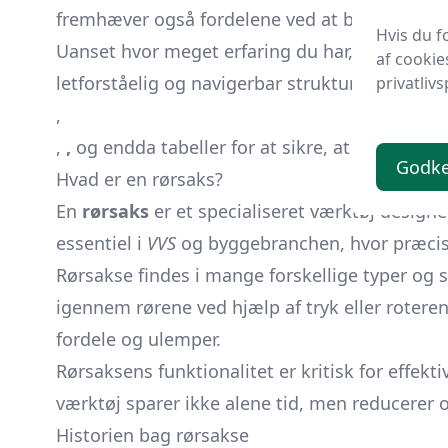
fremhæver også fordelene ved at bruge rørsaks
Hvis du f
Uanset hvor meget erfaring du har, er denne g
af cookie
letforståelig og navigerbar struktur med brug 
privatlivs
,
,
,
og endda tabeller for at sikre, at du får me
Godk
Hvad er en rørsaks?
En
rørsaks
er et specialiseret værktøj designe
essentiel i
VVS
og byggebranchen, hvor præcise
Rørsakse findes i mange forskellige typer og s
igennem rørene ved hjælp af tryk eller roter
fordele og ulemper.
Rørsaksens funktionalitet er kritisk for effekt
værktøj sparer ikke alene tid, men reducerer 
Historien bag rørsakse