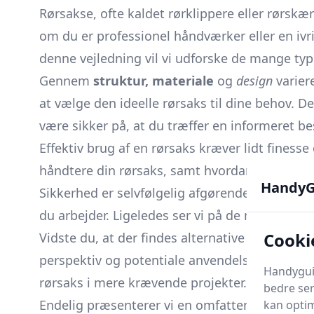
Rørsakse, ofte kaldet rørklippere eller rørskær
om du er professionel håndværker eller en ivrig
denne vejledning vil vi udforske de mange ty
Gennem
struktur, materiale
og
design
variere
at vælge den ideelle rørsaks til dine behov. D
være sikker på, at du træffer en informeret be
Effektiv brug af en rørsaks kræver lidt finesse
håndtere din rørsaks, samt hvordan du vedlige
HandyG
Sikkerhed er selvfølgelig afgørende, og vi dæ
du arbejder. Ligeledes ser vi på de mest almin
Cooki
Vidste du, at der findes alternative værktøjer
perspektiv og potentiale anvendelser. Med vo
Handyguid
rørsaks i mere krævende projekter.
bedre ser
Endelig præsenterer vi en omfattende købsv
kan optim