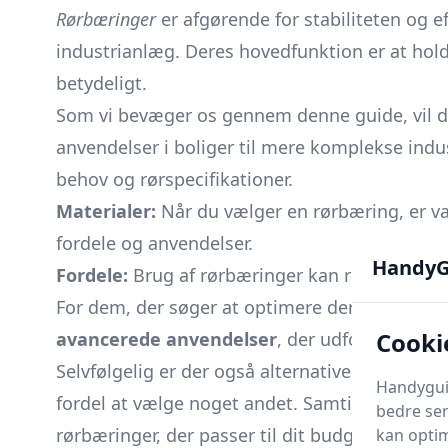
Rørbæringer
er afgørende for stabiliteten og ef
industrianlæg. Deres hovedfunktion er at hold
betydeligt.
Som vi bevæger os gennem denne guide, vil
anvendelser i boliger til mere komplekse indust
behov og rørspecifikationer.
Materialer:
Når du vælger en rørbæring, er val
fordele og anvendelser.
HandyG
Fordele:
Brug af rørbæringer kan reducere sli
For dem, der søger at optimere deres rørsyste
Cooki
avancerede anvendelser
, der udforsker inno
Selvfølgelig er der også alternativer til rørbæ
Handyguid
fordel at vælge noget andet. Samtidig er vor
bedre ser
rørbæringer, der passer til dit budget uden a
kan optim