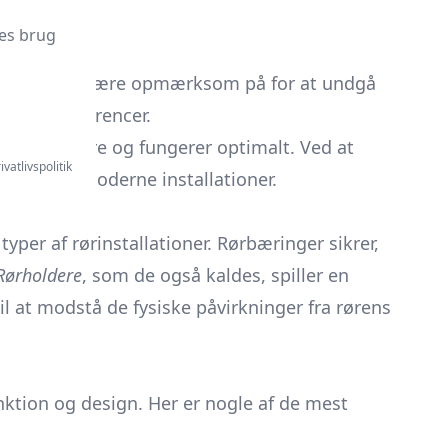
es brug
jl, du skal være opmærksom på for at undgå
ov og præferencer.
holder længere og fungerer optimalt. Ved at
ivatlivspolitik
tydning i moderne installationer.
typer af rørinstallationer. Rørbæringer sikrer,
Rørholdere
, som de også kaldes, spiller en
til at modstå de fysiske påvirkninger fra rørens
unktion og design. Her er nogle af de mest