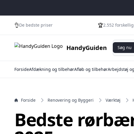
e menu
👌
🏆
De bedste priser
2.552 forskelli
Søg nu
HandyGuiden
Søg nu
Forside
Afdækning og tilbehør
Afløb og tilbehør
Arbejdstøj o
Forside
Renovering og Byggeri
Værktøj
Bedste rørbæ