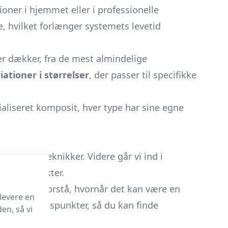
ioner i hjemmet eller i professionelle
, hvilket forlænger systemets levetid
r dækker, fra de mest almindelige
iationer i størrelser
, der passer til specifikke
ialiseret komposit, hver type har sine egne
ke råd og teknikker. Videre går vi ind i
rede projekter.
ig med at forstå, hvornår det kan være en
levere en
rskellige prispunkter, så du kan finde
en, så vi