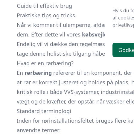
Guide til effektiv brug
Hvis du f
Praktiske tips og tricks
af cookie
Når vi kommer til ulemperne, afdækker vi pot
privatlivs
dem. Efter dette vil vores
købsvejledning
hjæl
Endelig vil vi dække den regelmæssige
vedlig
Godk
tage denne holistiske tilgang håber vi at give
Hvad er en rørbæring?
En
rørbæring
refererer til en komponent, der b
at rør er korrekt justeret og holdes på plads, 
kritisk rolle i både VVS-systemer, industriinst
vægt og de kræfter, der opstår, når væsker e
Standard terminologi
Inden for rørinstallationsfeltet bruges flere k
anvendte termer: