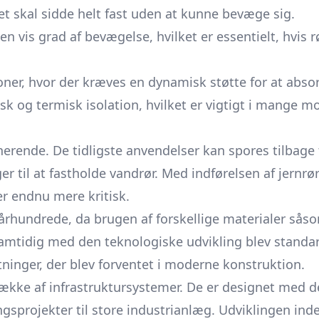
et skal sidde helt fast uden at kunne bevæge sig.
n vis grad af bevægelse, hvilket er essentielt, hvis
oner, hvor der kræves en dynamisk støtte for at absor
k og termisk isolation, hvilket er vigtigt i mange m
nerende. De tidligste anvendelser kan spores tilbage
til at fastholde vandrør. Med indførelsen af jernrør 
r endnu mere kritisk.
 århundrede, da brugen af forskellige materialer såso
mtidig med den teknologiske udvikling blev standar
ninger, der blev forventet i moderne konstruktion.
række af infrastruktursystemer. De er designet med de
ingsprojekter til store industrianlæg. Udviklingen i