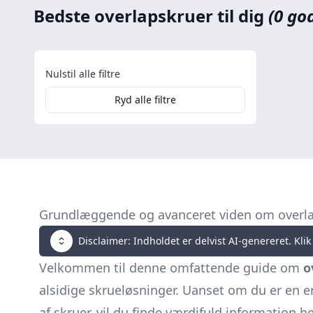
Bedste overlapskruer til dig
(0 go
Nulstil alle filtre
Ryd alle filtre
Grundlæggende og avanceret viden om overl
Disclaimer: Indholdet er delvist AI-genereret. Klik 
Velkommen til denne omfattende guide om
o
alsidige skrueløsninger. Uanset om du er en er
af skruer, vil du finde værdifuld information h