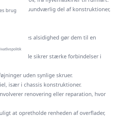
e er nu en uundværlig del af konstruktioner,
es brug
strien. Deres alsidighed gør dem til en
ivatlivspolitik
er, hvor de sikrer stærke forbindelser i
øjninger uden synlige skruer.
el, især i chassis konstruktioner.
nvolverer renovering eller reparation, hvor
uligt at opretholde renheden af overflader,