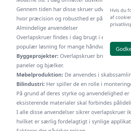
Gennem tiden har disse skruer udviklet sig pa
Hvis du f
af cookie
hvor præcision og robusthed er påkrævet.
privatlivs
Almindelige anvendelser
Overlapskruer findes i dag brugt i en række fo
populær løsning for mange håndværkere og in
Godk
Byggeprojekter:
Overlapskruer bruges ofte i 
paneler og bjælker.
Møbelproduktion:
De anvendes i skabssamling
Bilindustri:
Her spiller de en rolle i montering
På grund af deres styrke og anvendelighed er o
eksisterende materialer skal forbindes pålide
I alle disse anvendelser sikrer overlapskruer 
hvilket er særlig fordelagtigt i synlige applikat
Faktorer der påvirker prisen