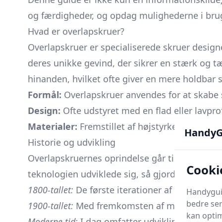
og færdigheder, og opdag mulighederne i bru
Hvad er overlapskruer?
Overlapskruer er specialiserede skruer designe
deres unikke gevind, der sikrer en stærk og tæ
hinanden, hvilket ofte giver en mere holdba
Formål:
Overlapskruer anvendes for at skabe 
Design:
Ofte udstyret med en flad eller lavprofi
Materialer:
Fremstillet af højstyrke stål elle
HandyG
Historie og udvikling
Overlapskruernes oprindelse går tilbage til d
Cooki
teknologien udviklede sig, så gjorde forventn
1800-tallet:
De første iterationer af overlapskr
Handyguid
bedre ser
1900-tallet:
Med fremkomsten af metalkonstrukt
kan optim
Moderne tid:
I dag omfatter udviklingen speciali