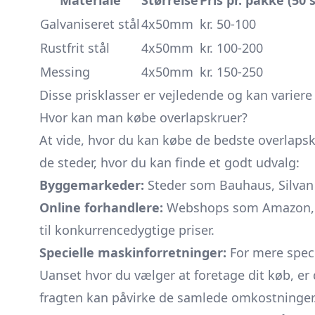
Materiale
Størrelse
Pris pr. pakke (50 s
Galvaniseret stål
4x50mm
kr. 50-100
Rustfrit stål
4x50mm
kr. 100-200
Messing
4x50mm
kr. 150-250
Disse prisklasser er vejledende og kan varier
Hvor kan man købe overlapskruer?
At vide, hvor du kan købe de bedste overlapskru
de steder, hvor du kan finde et godt udvalg:
Byggemarkeder:
Steder som Bauhaus, Silvan o
Online forhandlere:
Webshops som Amazon, eB
til konkurrencedygtige priser.
Specielle maskinforretninger:
For mere speci
Uanset hvor du vælger at foretage dit køb, er 
fragten kan påvirke de samlede omkostninger