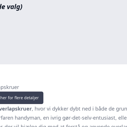
de valg)
apskruer
her for flere detaljer
verlapskruer
, hvor vi dykker dybt ned i både de gr
faren handyman, en ivrig gør-det-selv-entusiast, elle
er, der vil hjælpe dig med at forstå og anvende overla