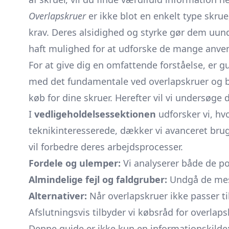
Overlapskruer
er ikke blot en enkelt type skru
krav. Deres alsidighed og styrke gør dem uun
haft mulighed for at udforske de mange anven
For at give dig en omfattende forståelse, er gu
med det fundamentale ved overlapskruer og
køb for dine skruer. Herefter vil vi undersøge 
I
vedligeholdelsessektionen
udforsker vi, hvo
teknikinteresserede, dækker vi avanceret brug
vil forbedre deres arbejdsprocesser.
Fordele og ulemper:
Vi analyserer både de po
Almindelige fejl og faldgruber:
Undgå de mest
Alternativer:
Når overlapskruer ikke passer ti
Afslutningsvis tilbyder vi købsråd for overlap
Denne guide er ikke kun en informationskilde; 