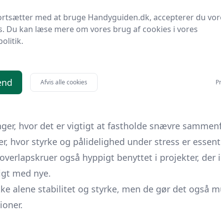
rallelt med materialer og moderne byggeteknikker. D
ortsætter med at bruge Handyguiden.dk, accepterer du vor
s. Du kan læse mere om vores brug af cookies i vores
politik.
rskellige projekter, både i hjemmet og inden for indu
geniører.
end
Afvis alle cookies
Pr
byggekonstruktioner som trærammer og metalstruktur
er, hvor det er vigtigt at fastholde snævre sammenf
er, hvor styrke og pålidelighed under stress er essenti
verlapskruer også hyppigt benyttet i projekter, der i
ligt med nye.
ikke alene stabilitet og styrke, men de gør det også m
ioner.