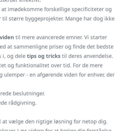
l at imødekomme forskellige specificiteter og
til større byggeprojekter. Mange har dog ikke
sviden
til mere avancerede emner. Vi starter
ed at sammenligne priser og finde det bedste
s i, og dele
tips og tricks
til deres anvendelse.
tet og funktionalitet over tid. For de mere
g ulemper - en afgørende viden for enhver, der
rede beslutninger.
ede rådgivning.
 at vælge den rigtige løsning for netop dig.
kruer. Læs videre for at berige din forståelse