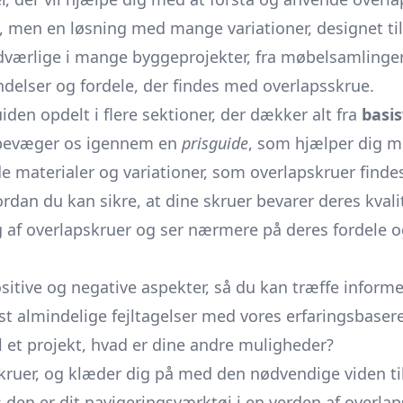
e, men en løsning med mange variationer, designet ti
dværlige i mange byggeprojekter, fra møbelsamlinger 
delser og fordele, der findes med overlapsskrue.
iden opdelt i flere sektioner, der dækker alt fra
basi
 bevæger os igennem en
prisguide
, som hjælper dig m
de materialer og variationer, som overlapskruer finde
rdan du kan sikre, at dine skruer bevarer deres kvali
 af overlapskruer og ser nærmere på deres fordele o
sitive og negative aspekter, så du kan træffe informe
 almindelige fejltagelser med vores erfaringsbaser
l et projekt, hvad er dine andre muligheder?
skruer, og klæder dig på med den nødvendige viden til
den er dit navigeringsværktøj i en verden af overlaps