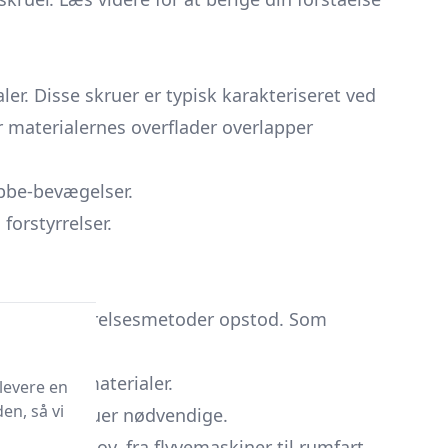
er. Disse skruer er typisk karakteriseret ved
or materialernes overflader overlapper
ubbe-bevægelser.
forstyrrelser.
barhed.
fektive fastgørelsesmetoder opstod. Som
lige byggematerialer.
levere en
en, så vi
 overlapskruer nødvendige.
trielle behov, fra flyvemaskiner til rumfart.