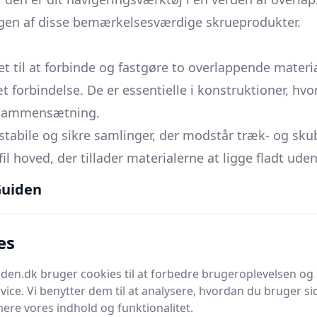
gen af disse bemærkelsesværdige skrueprodukter.
t til at forbinde og fastgøre to overlappende material
t forbindelse. De er essentielle i konstruktioner, hv
r sammensætning.
stabile og sikre samlinger, der modstår træk- og sk
l hoved, der tillader materialerne at ligge fladt uden 
r korrosionsbestandige metaller for at garantere hold
uiden
en industrielle revolution, hvor behovet for mere ef
es
ingerne til konstruktionernes styrke og sikkerhed.
uer blev udviklet, ofte brugt i træbearbejdning og tid
en.dk bruger cookies til at forbedre brugeroplevelsen og 
vice. Vi benytter dem til at analysere, hvordan du bruger sid
ioner blev mere robuste og pålidelige versioner af
ere vores indhold og funktionalitet.
serede varianter af overlapskruer til forskellige indus