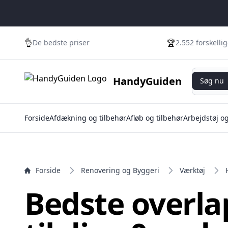
e menu
👌
🏆
De bedste priser
2.552 forskelli
Søg nu
HandyGuiden
Søg nu
Forside
Afdækning og tilbehør
Afløb og tilbehør
Arbejdstøj o
Forside
Renovering og Byggeri
Værktøj
Bedste overla