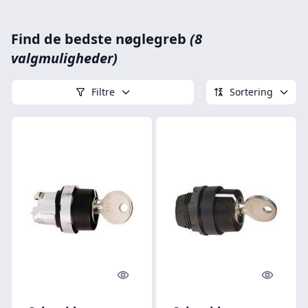
Find de bedste nøglegreb
(8
valgmuligheder)
Filtre
Sortering
Quick look
Quick l