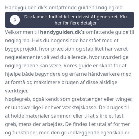
Handyguiden.dk's omfattende guide til nøglegreb
Disclaimer: Indholdet er delvist AI-genereret. Klik
her for flere detaljer
Velkommen til
handyguiden.dk's
omfattende guide til
nøglegreb. Hvis du nogensinde har stået med et
byggeprojekt, hvor præcision og stabilitet har været
nøgleelementer, så ved du allerede, hvor uvurderlige
nøglegrebene kan være. Vores guide er skabt for at
hjælpe både begyndere og erfarne håndværkere med
at forstå og maksimere brugen af disse alsidige
værktøjer.
Nøglegreb, også kendt som grebstænger eller tvinger,
er uundværlige i enhver værktøjskasse. De bruges til
at holde materialer sammen eller til at sikre et fast
greb, mens der arbejdes. De findes i et utal af former
og funktioner, men den grundlæggende egenskab er