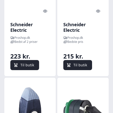
Quick look
Quick l
Schneider
Schneider
Electric
Electric
Nøglegreb 2pos
Nøglegreb 3pos
Proshop.dk
Proshop.dk
faste UD: V n°G
faste n°G UD:
Bedst af 2 priser
Bedste pris
V+M+H
223 kr.
215 kr.
Til butik
Til butik