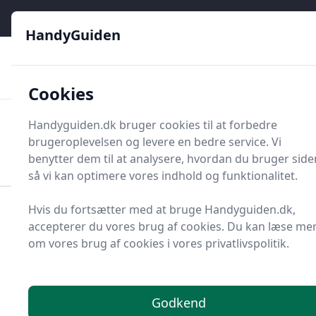
HandyGuiden - Din genvej til gør-det-selv og håndværkere
e menu
HandyGuiden
👌
🏆
De bedste priser
2.552 forskellige produkttyper
🛍️
🎖️
⭐⭐⭐⭐⭐
Tryg shopping
Mange kategorier
Cookies
HandyGuiden
Handyguiden.dk bruger cookies til at forbedre
Men
brugeroplevelsen og levere en bedre service. Vi
Søg nu
Søg nu
benytter dem til at analysere, hvordan du bruger side
så vi kan optimere vores indhold og funktionalitet.
Hvis du fortsætter med at bruge Handyguiden.dk,
Forside
Renovering og Byggeri
Værktøj
accepterer du vores brug af cookies. Du kan læse me
Håndværktøj
Nøgler og nøglesæt
Nøglegreb
om vores brug af cookies i vores privatlivspolitik.
Find de bedste
nøglegreb - 8
Godkend