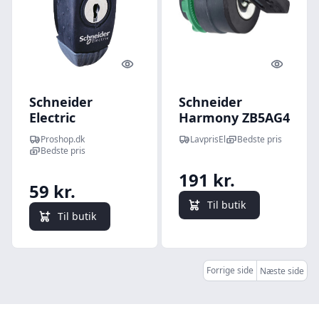
Quick look
Quick l
Schneider
Schneider
Electric
Harmony ZB5AG4
Nøglegreb til S3D
nøglegreb med 2
Proshop.dk
LavprisEl
Bedste pris
nøgle 1242E
positioner
Bedste pris
191 kr.
59 kr.
Til butik
Til butik
Forrige side
Næste side