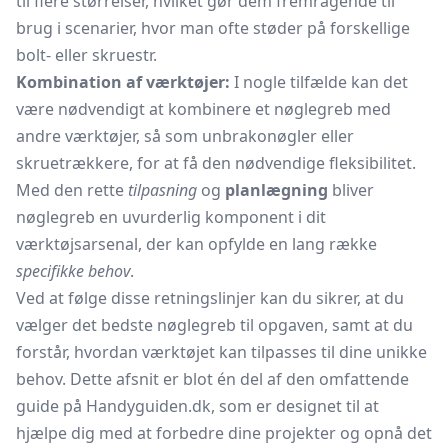
til flere størrelser, hvilket gør dem fremragende til
brug i scenarier, hvor man ofte støder på forskellige
bolt- eller skruestr.
Kombination af værktøjer:
I nogle tilfælde kan det
være nødvendigt at kombinere et nøglegreb med
andre værktøjer, så som unbrakonøgler eller
skruetrækkere, for at få den nødvendige fleksibilitet.
Med den rette
tilpasning
og
planlægning
bliver
nøglegreb en uvurderlig komponent i dit
værktøjsarsenal, der kan opfylde en lang række
specifikke behov
.
Ved at følge disse retningslinjer kan du sikrer, at du
vælger det bedste nøglegreb til opgaven, samt at du
forstår, hvordan værktøjet kan tilpasses til dine unikke
behov. Dette afsnit er blot én del af den omfattende
guide på Handyguiden.dk, som er designet til at
hjælpe dig med at forbedre dine projekter og opnå det