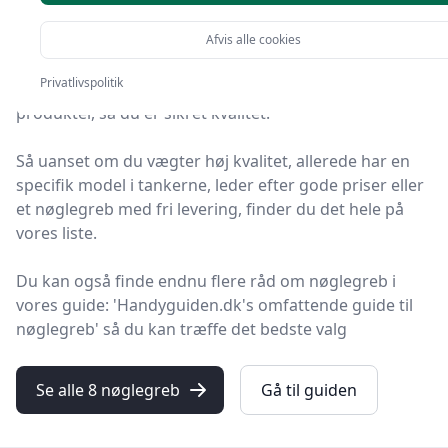
valgmuligheder
Afvis alle cookies
Velkommen til HandyGuiden – her finder du de bedste
Privatlivspolitik
nøglegreb på markedet. Vi har nøje udvalgt 8
produkter, så du er sikret kvalitet.
Så uanset om du vægter høj kvalitet, allerede har en
specifik model i tankerne, leder efter gode priser eller
et nøglegreb med fri levering, finder du det hele på
vores liste.
Du kan også finde endnu flere råd om nøglegreb i
vores guide: 'Handyguiden.dk's omfattende guide til
nøglegreb' så du kan træffe det bedste valg
Se alle 8 nøglegreb
Gå til guiden