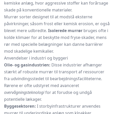
kemiske anlæg, hvor aggressive stoffer kan forårsage
skade på konventionelle materialer.
Murrør sorter designet til at modstå eksterne
påvirkninger, såsom frost eller kemisk erosion, er også
blevet mere udbredte.
Isolerede murrør
bruges ofte i
kolde klimaer for at beskytte mod fryse-skader, mens
rør med specielle belægninger kan danne barrièrer
mod skadelige kemikalier.
Anvendelser i industri og byggeri
Olie- og gasindustrien:
Disse industrier afhænger
stærkt af robuste murrør til transport af ressourcer
fra udvindingsstedet til bearbejdningsfaciliteterne.
Rørene er ofte udstyret med avanceret
overvågningsteknologi
for at forudse og undgå
potentielle lækager.
Byggesektoren:
I storbyinfrastrukturer anvendes
murrør til underjordiske anlæg som kloakker,