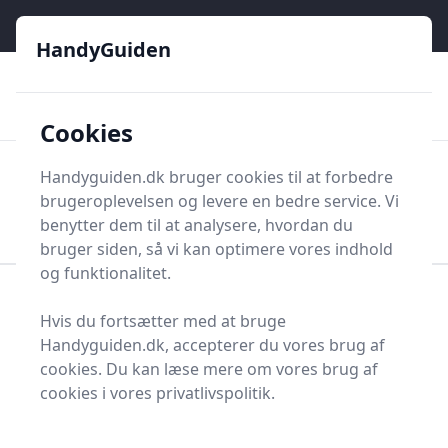
HandyGuiden - Din genvej til gør-det-selv og håndværkere
e menu
HandyGuiden
👌
🏆
De bedste priser
2.552 forskellige produkttyper
🛍️
🎖️
⭐⭐⭐⭐⭐
Tryg shopping
Mange kategorier
Cookies
HandyGuiden
Handyguiden.dk bruger cookies til at forbedre
Men
brugeroplevelsen og levere en bedre service. Vi
Søg nu
Søg nu
benytter dem til at analysere, hvordan du
bruger siden, så vi kan optimere vores indhold
og funktionalitet.
Forside
Renovering og Byggeri
Værktøj
Hvis du fortsætter med at bruge
Håndværktøj
Rør og Rørværktøj
Rør
Murrør
Handyguiden.dk, accepterer du vores brug af
Bedste murrør i 2025 -
cookies. Du kan læse mere om vores brug af
cookies i vores privatlivspolitik.
se de 1 bedste her