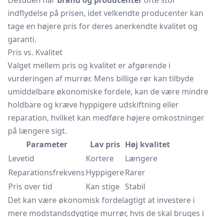
Desuden har
brand og producenter
ofte stor
indflydelse på prisen, idet velkendte producenter kan
tage en højere pris for deres anerkendte kvalitet og
garanti.
Pris vs. Kvalitet
Valget mellem pris og kvalitet er afgørende i
vurderingen af murrør. Mens billige rør kan tilbyde
umiddelbare økonomiske fordele, kan de være mindre
holdbare og kræve hyppigere udskiftning eller
reparation, hvilket kan medføre højere omkostninger
på længere sigt.
Parameter
Lav pris
Høj kvalitet
Levetid
Kortere
Længere
Reparationsfrekvens
Hyppigere
Rarer
Pris over tid
Kan stige
Stabil
Det kan være økonomisk fordelagtigt at investere i
mere modstandsdygtige murrør, hvis de skal bruges i