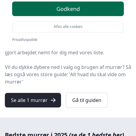
Godkend
Du er kommet til det rette sted! På HandyGuiden har vi
udvalgt 1 af de bedste murrør, så du får det optimale
køb.
Afvis alle cookies
Hvad enten du leder efter kvalitet, et prisvenligt valg,
Privatlivspolitik
en specifik model eller gratis levering på murrør, har vi
gjort arbejdet nemt for dig med vores liste.
Vil du dykke dybere ned i valg og brugen af murrør? Så
læs også vores store guide: 'Alt hvad du skal vide om
murrør'
Se alle 1 murrør
Gå til guiden
Bedste murrør i 2025
(se de 1 bedste her)