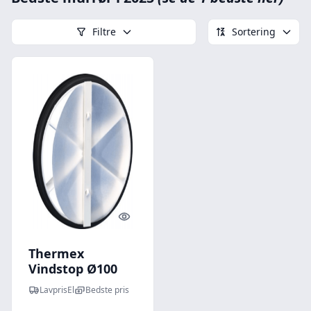
Filtre
Sortering
Quick look
Thermex
Vindstop Ø100
mm
LavprisEl
Bedste pris