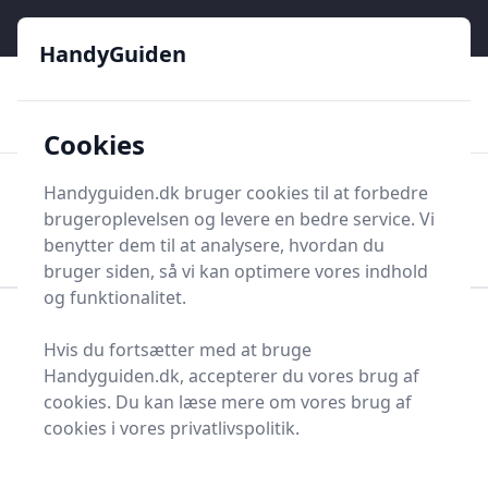
HandyGuiden - Din genvej til gør-det-selv og håndværkere
e menu
HandyGuiden
👌
🏆
De bedste priser
2.552 forskellige produkttyper
🛍️
🎖️
⭐⭐⭐⭐⭐
Tryg shopping
Mange kategorier
Cookies
HandyGuiden
Handyguiden.dk bruger cookies til at forbedre
Men
brugeroplevelsen og levere en bedre service. Vi
Søg nu
Søg nu
benytter dem til at analysere, hvordan du
bruger siden, så vi kan optimere vores indhold
og funktionalitet.
Forside
Renovering og Byggeri
Byggetilbehør
Hvis du fortsætter med at bruge
Monteringslim
Handyguiden.dk, accepterer du vores brug af
Bedste monteringslime
cookies. Du kan læse mere om vores brug af
cookies i vores privatlivspolitik.
- top 8 valg