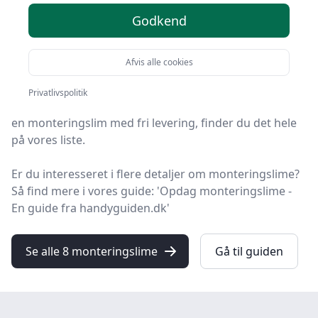
Godkend
Du er landet på HandyGuiden, hvor du finder de
bedste monteringslime. Vi har udvalgt 8 produkter til
dig!
Afvis alle cookies
Så uanset om du vægter høj kvalitet, allerede har en
Privatlivspolitik
specifik model i tankerne, leder efter gode priser eller
en monteringslim med fri levering, finder du det hele
på vores liste.
Er du interesseret i flere detaljer om monteringslime?
Så find mere i vores guide: 'Opdag monteringslime -
En guide fra handyguiden.dk'
Se alle 8 monteringslime
Gå til guiden