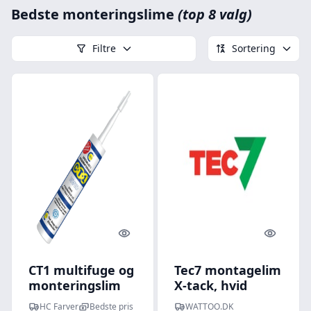
Bedste monteringslime
(top 8 valg)
Filtre
Sortering
Quick look
Quick l
CT1 multifuge og
Tec7 montagelim
monteringslim
X-tack, hvid
290 ml
HC Farver
Bedste pris
WATTOO.DK