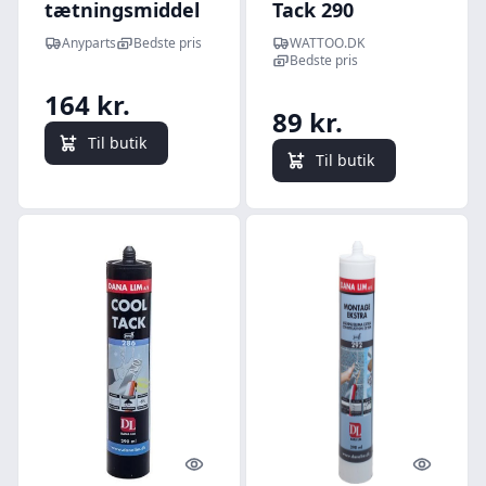
tætningsmiddel
Tack 290
40ml - 1671237
montagelim,
Anyparts
Bedste pris
WATTOO.DK
hvid, 300 ml
Bedste pris
patron
164 kr.
89 kr.
Til butik
Til butik
Quick look
Quick l