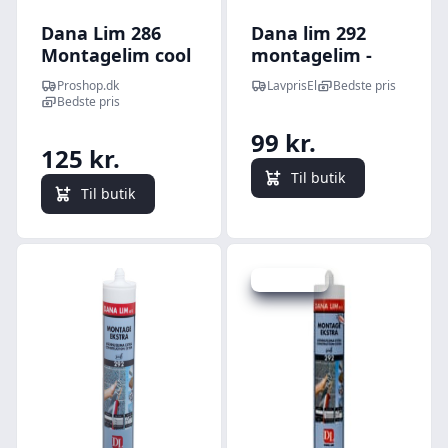
Dana Lim 286
Dana lim 292
Montagelim cool
montagelim -
tack
hvid
Proshop.dk
LavprisEl
Bedste pris
Bedste pris
99 kr.
125 kr.
Til butik
Til butik
Spar -12 kr.