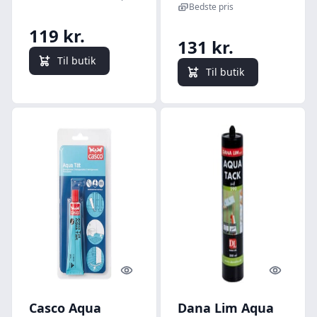
Bedste pris
119 kr.
131 kr.
Til butik
Til butik
Quick look
Quick l
Casco Aqua
Dana Lim Aqua