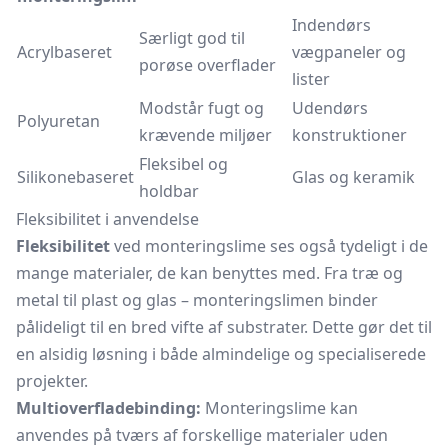
Indendørs
Særligt god til
Acrylbaseret
vægpaneler
og
porøse overflader
lister
Modstår fugt og
Udendørs
Polyuretan
krævende miljøer
konstruktioner
Fleksibel og
Silikonebaseret
Glas og keramik
holdbar
Fleksibilitet i anvendelse
Fleksibilitet
ved monteringslime ses også tydeligt i de
mange materialer, de kan benyttes med. Fra træ og
metal til plast og glas – monteringslimen binder
pålideligt til en bred vifte af substrater. Dette gør det til
en alsidig løsning i både almindelige og specialiserede
projekter.
Multioverfladebinding:
Monteringslime kan
anvendes på tværs af forskellige materialer uden