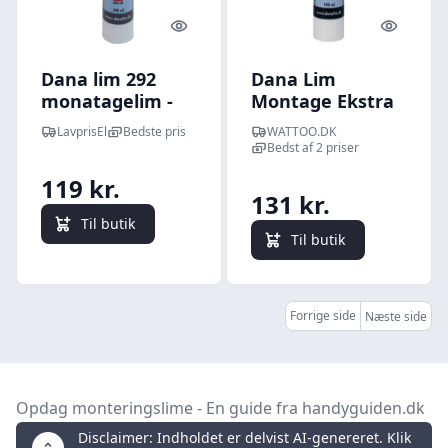
Quick look
Quick l
Dana lim 292
Dana Lim
monatagelim -
Montage Ekstra
sort
292, gr - 290 ml
LavprisEl
Bedste pris
WATTOO.DK
patron
Bedst af 2 priser
119 kr.
131 kr.
Til butik
Til butik
Forrige side
Næste side
Opdag monteringslime - En guide fra handyguiden.dk
Disclaimer: Indholdet er delvist AI-genereret. Klik