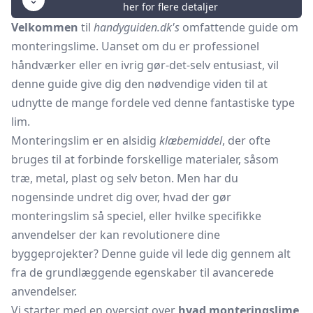
her for flere detaljer
Velkommen
til
handyguiden.dk's
omfattende guide om
monteringslime. Uanset om du er professionel
håndværker eller en ivrig gør-det-selv entusiast, vil
denne guide give dig den nødvendige viden til at
udnytte de mange fordele ved denne fantastiske type
lim.
Monteringslim er en alsidig
klæbemiddel
, der ofte
bruges til at forbinde forskellige materialer, såsom
træ, metal, plast og selv beton. Men har du
nogensinde undret dig over, hvad der gør
monteringslim så speciel, eller hvilke specifikke
anvendelser der kan revolutionere dine
byggeprojekter? Denne guide vil lede dig gennem alt
fra de grundlæggende egenskaber til avancerede
anvendelser.
Vi starter med en oversigt over
hvad monteringslime