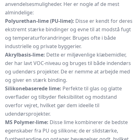
anvendelsesmuligheder. Her er nogle af de mest
almindelige:
Polyurethan-lime (PU-lime):
Disse er kendt for deres
ekstremt stærke bindinger og evne til at modstå fugt
og temperaturforandringer. Bruges ofte i både
industrielle og private byggerier.
Akrylbasis-lime:
Dette er miljøvenlige klæbemidler,
der har lavt VOC-niveau og bruges til både indendørs
og udendørs projekter. De er nemme at arbejde med
og giver en stærk binding.
Silikonebaserede lime:
Perfekte til glas og glatte
overflader og tilbyder fleksibilitet og modstand
overfor vejret, hvilket gør dem ideelle til
udendørsprojekter.
MS Polymer-lime:
Disse lime kombinerer de bedste
egenskaber fra PU og silikone; de er slidstærke,
fugtbestandige og optager bevægelser godt, hvilket