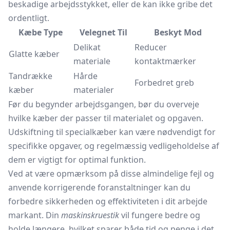
beskadige arbejdsstykket, eller de kan ikke gribe det
ordentligt.
Kæbe Type
Velegnet Til
Beskyt Mod
Delikat
Reducer
Glatte kæber
materiale
kontaktmærker
Tandrække
Hårde
Forbedret greb
kæber
materialer
Før du begynder arbejdsgangen, bør du overveje
hvilke kæber der passer til materialet og opgaven.
Udskiftning til specialkæber kan være nødvendigt for
specifikke opgaver, og regelmæssig vedligeholdelse af
dem er vigtigt for optimal funktion.
Ved at være opmærksom på disse almindelige fejl og
anvende korrigerende foranstaltninger kan du
forbedre sikkerheden og effektiviteten i dit arbejde
markant. Din
maskinskruestik
vil fungere bedre og
holde længere, hvilket sparer både tid og penge i det