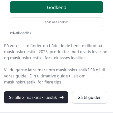
valgmuligheder
Godkend
Velkommen til HandyGuiden! Vi har gjort arbejdet for
Afvis alle cookies
dig og udvalgt 2 af de bedste maskinskruestik på
markedet.
Privatlivspolitik
På vores liste finder du både de de bedste tilbud på
maskinskruestik i 2025, produkter med gratis levering
og maskinskruestik i førsteklasses kvalitet.
Vil du gerne lære mere om maskinskruestik? Så gå til
vores guide: 'Din ultimative guide til alt om
maskinskruestik' for flere tips
Se alle 2 maskinskruestik
Gå til guiden