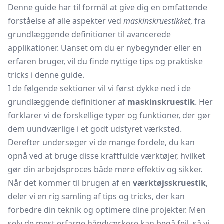
Denne guide har til formål at give dig en omfattende
forståelse af alle aspekter ved
maskinskruestikket
, fra
grundlæggende definitioner til avancerede
applikationer. Uanset om du er nybegynder eller en
erfaren bruger, vil du finde nyttige tips og praktiske
tricks i denne guide.
I de følgende sektioner vil vi først dykke ned i de
grundlæggende definitioner af
maskinskruestik
. Her
forklarer vi de forskellige typer og funktioner, der gør
dem uundværlige i et godt udstyret værksted.
Derefter undersøger vi de mange fordele, du kan
opnå ved at bruge disse kraftfulde værktøjer, hvilket
gør din arbejdsproces både mere effektiv og sikker.
Når det kommer til brugen af en
værktøjsskruestik
,
deler vi en rig samling af tips og tricks, der kan
forbedre din teknik og optimere dine projekter. Men
selv de mest erfarne håndværkere kan begå fejl, så vi