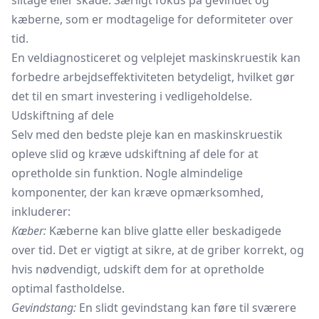
slitage eller skade. Særligt fokus på gevindet og
kæberne, som er modtagelige for deformiteter over
tid.
En veldiagnosticeret og velplejet maskinskruestik kan
forbedre arbejdseffektiviteten betydeligt, hvilket gør
det til en smart investering i vedligeholdelse.
Udskiftning af dele
Selv med den bedste pleje kan en maskinskruestik
opleve slid og kræve udskiftning af dele for at
opretholde sin funktion. Nogle almindelige
komponenter, der kan kræve opmærksomhed,
inkluderer:
Kæber:
Kæberne kan blive glatte eller beskadigede
over tid. Det er vigtigt at sikre, at de griber korrekt, og
hvis nødvendigt, udskift dem for at opretholde
optimal fastholdelse.
Gevindstang:
En slidt
gevindstang
kan føre til sværere