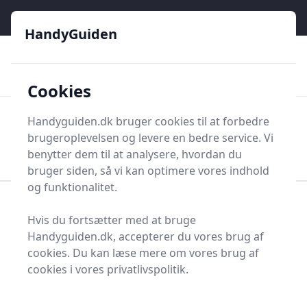
HandyGuiden - Din genvej til gør-det-selv og håndværkere
e menu
HandyGuiden
👌
🏆
De bedste priser
2.552 forskellige produkttyper
🛍️
🎖️
⭐⭐⭐⭐⭐
Tryg shopping
Mange kategorier
Cookies
HandyGuiden
Handyguiden.dk bruger cookies til at forbedre
Men
brugeroplevelsen og levere en bedre service. Vi
Søg nu
Søg nu
benytter dem til at analysere, hvordan du
bruger siden, så vi kan optimere vores indhold
og funktionalitet.
Forside
Renovering og Byggeri
Værktøj
Hvis du fortsætter med at bruge
Diverse værktøj
Diverse værktøj og tilbehør
Handyguiden.dk, accepterer du vores brug af
Maskinskruestik
cookies. Du kan læse mere om vores brug af
Find de bedste
cookies i vores privatlivspolitik.
maskinskruestik - 2