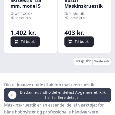
Skruestik 125
Bosch
mm, model 5
Maskinskruestik
MS 80
WATTOO.DK
Proshop.dk
Bedste pris
Bedste pris
1.402 kr.
403 kr.
Til butik
Til butik
Forrige side
Næste side
Din ultimative guide til alt om maskinskruestik
Disclaimer: Indholdet er delvist AI-genereret. Klik
her for flere detaljer
Maskinskruestik er en essentiel del af værktøjet for
både hobbyister og professionelle håndværkere.