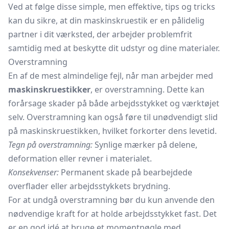
Ved at følge disse simple, men effektive, tips og tricks
kan du sikre, at din maskinskruestik er en pålidelig
partner i dit værksted, der arbejder problemfrit
samtidig med at beskytte dit udstyr og dine materialer.
Overstramning
En af de mest almindelige fejl, når man arbejder med
maskinskruestikker
, er overstramning. Dette kan
forårsage skader på både arbejdsstykket og værktøjet
selv. Overstramning kan også føre til unødvendigt slid
på maskinskruestikken, hvilket forkorter dens levetid.
Tegn på overstramning:
Synlige mærker på delene,
deformation eller revner i materialet.
Konsekvenser:
Permanent skade på bearbejdede
overflader eller arbejdsstykkets brydning.
For at undgå overstramning bør du kun anvende den
nødvendige kraft for at holde arbejdsstykket fast. Det
er en god idé at bruge et momentnøgle med