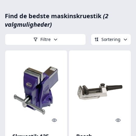
Find de bedste maskinskruestik
(2
valgmuligheder)
Filtre
Sortering
Quick look
Quick l