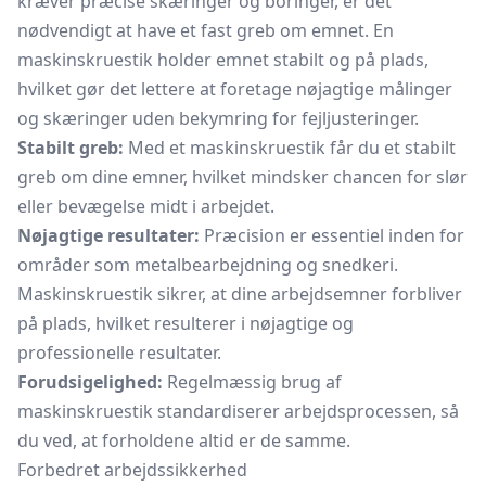
kræver præcise skæringer og boringer, er det
nødvendigt at have et fast greb om emnet. En
maskinskruestik holder emnet stabilt og på plads,
hvilket gør det lettere at foretage nøjagtige målinger
og skæringer uden bekymring for fejljusteringer.
Stabilt greb:
Med et maskinskruestik får du et stabilt
greb om dine emner, hvilket mindsker chancen for slør
eller bevægelse midt i arbejdet.
Nøjagtige resultater:
Præcision er essentiel inden for
områder som metalbearbejdning og snedkeri.
Maskinskruestik sikrer, at dine arbejdsemner forbliver
på plads, hvilket resulterer i nøjagtige og
professionelle resultater.
Forudsigelighed:
Regelmæssig brug af
maskinskruestik standardiserer arbejdsprocessen, så
du ved, at forholdene altid er de samme.
Forbedret arbejdssikkerhed