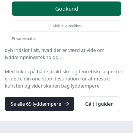
Godkend
Velkommen til en omfattende udforskning af
lyddæmpere her på handyguiden.dk.
Afvis alle cookies
Uanset om du er en erfaren gør-det-selv entusiast
Privatlivspolitik
eller en nysgerrig nybegynder, tilbyder denne guide en
dyb indsigt i alt, hvad der er værd at vide om
lyddæmpningsteknologi.
Med fokus på både praktiske og teoretiske aspekter,
er dette din one-stop destination for at mestre
kunsten og videnskaben bag lyddæmpere.
Se alle 65 lyddæmpere
Gå til guiden