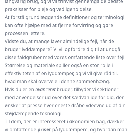
langvarig brug, og vi vil trinvist gennemgå de bedste
praksisser for pleje og vedligeholdelse.
At forstå grundlæggende definitioner og terminologi
kan ofte hjælpe med at fjerne forvirring og gøre
processen lettere.
Vidste du, at mange laver almindelige fejl, når de
bruger lyddæmpere? Vi vil opfordre dig til at undgå
disse faldgruber med vores omfattende liste over fejl.
Størrelse og materiale spiller også en stor rolle i
effektiviteten af en lyddæmper, og vi vil give råd til,
hvad man skal overveje i denne sammenhæng.
Hvis du er en
avanceret
bruger, tilbyder vi sektioner
med anvendelser ud over det sædvanlige for dig, der
ønsker at presse hver eneste dråbe ydeevne ud af din
støjdæmpende teknologi.
Til dem, der er interesseret i økonomien bag, dækker
vi omfattende
priser
på lyddæmpere, og hvordan man