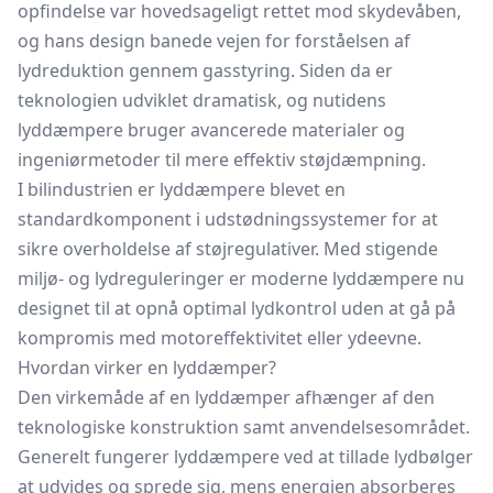
opfindelse var hovedsageligt rettet mod skydevåben,
og hans design banede vejen for forståelsen af
lydreduktion gennem gasstyring. Siden da er
teknologien udviklet dramatisk, og nutidens
lyddæmpere bruger avancerede materialer og
ingeniørmetoder til mere effektiv støjdæmpning.
I bilindustrien er lyddæmpere blevet en
standardkomponent i udstødningssystemer for at
sikre overholdelse af støjregulativer. Med stigende
miljø- og lydreguleringer er moderne lyddæmpere nu
designet til at opnå optimal lydkontrol uden at gå på
kompromis med motoreffektivitet eller ydeevne.
Hvordan virker en lyddæmper?
Den virkemåde af en lyddæmper afhænger af den
teknologiske konstruktion samt anvendelsesområdet.
Generelt fungerer lyddæmpere ved at tillade lydbølger
at udvides og sprede sig, mens energien absorberes