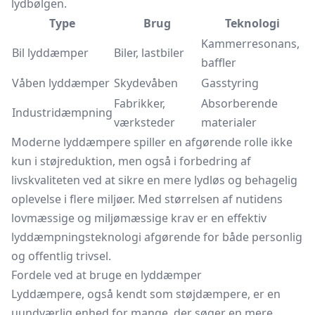
lydbølgen.
Type
Brug
Teknologi
Kammerresonans,
Bil lyddæmper
Biler, lastbiler
baffler
Våben lyddæmper
Skydevåben
Gasstyring
Fabrikker,
Absorberende
Industridæmpning
værksteder
materialer
Moderne lyddæmpere spiller en afgørende rolle ikke
kun i støjreduktion, men også i forbedring af
livskvaliteten ved at sikre en mere lydløs og behagelig
oplevelse i flere miljøer. Med størrelsen af nutidens
lovmæssige og miljømæssige krav er en effektiv
lyddæmpningsteknologi afgørende for både personlig
og offentlig trivsel.
Fordele ved at bruge en lyddæmper
Lyddæmpere, også kendt som støjdæmpere, er en
uundværlig enhed for mange, der søger en mere