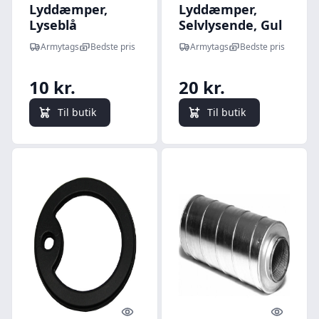
Lyddæmper,
Lyddæmper,
Lyseblå
Selvlysende, Gul
Armytags
Bedste pris
Armytags
Bedste pris
10 kr.
20 kr.
Til butik
Til butik
Quick look
Quick l