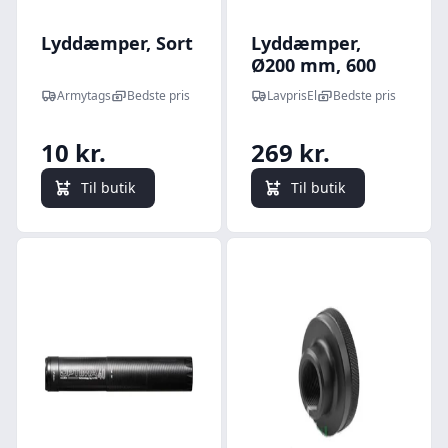
Lyddæmper, Sort
Lyddæmper,
Ø200 mm, 600
mm
Armytags
Bedste pris
LavprisEl
Bedste pris
10 kr.
269 kr.
Til butik
Til butik