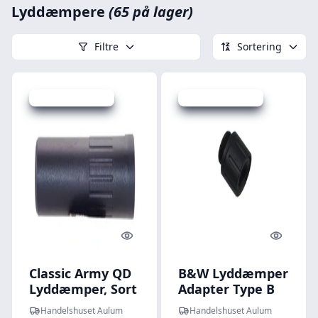
Lyddæmpere
(65 på lager)
Filtre
Sortering
Udsalg - spar 40 %
Udsalg - spar 55 %
Quick look
Quick l
Classic Army QD
B&W Lyddæmper
Lyddæmper, Sort
Adapter Type B
Handelshuset Aulum
Handelshuset Aulum