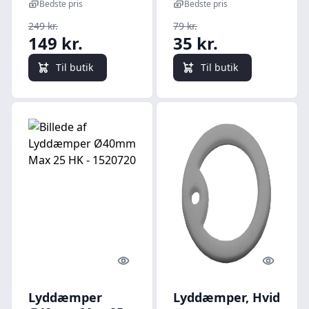
Bedste pris
Bedste pris
249 kr.
79 kr.
149 kr.
35 kr.
Til butik
Til butik
Quick look
Quick l
Lyddæmper
Lyddæmper, Hvid