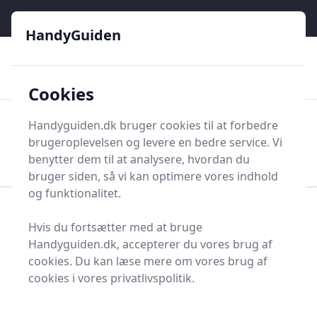
HandyGuiden - Din genvej til gør-det-selv og håndværkere
e menu
HandyGuiden
👌
🏆
De bedste priser
2.552 forskellige produkttyper
🛍️
🎖️
⭐⭐⭐⭐⭐
Tryg shopping
Mange kategorier
Cookies
HandyGuiden
Handyguiden.dk bruger cookies til at forbedre
Men
brugeroplevelsen og levere en bedre service. Vi
Søg nu
Søg nu
benytter dem til at analysere, hvordan du
bruger siden, så vi kan optimere vores indhold
og funktionalitet.
Forside
Renovering og Byggeri
Værktøj
Hvis du fortsætter med at bruge
Diverse værktøj
Værktøjsdele og tilbehør
Handyguiden.dk, accepterer du vores brug af
Ventiler og tilbehør
Lyddæmper
cookies. Du kan læse mere om vores brug af
Lyddæmpere - 65 på
cookies i vores privatlivspolitik.
lager