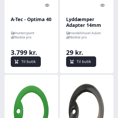
Quick look
Quick l
A-Tec - Optima 40
Lyddæmper
Adapter 14mm
cw
Hunterspoint
Handelshuset Aulum
Bedste pris
Bedste pris
3.799 kr.
29 kr.
Til butik
Til butik