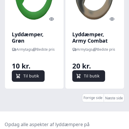
Quick look
Quick l
Lyddæmper,
Lyddæmper,
Grøn
Army Combat
Armytags
Bedste pris
Armytags
Bedste pris
10 kr.
20 kr.
Til butik
Til butik
Forrige side
Næste side
Opdag alle aspekter af lyddæmpere på