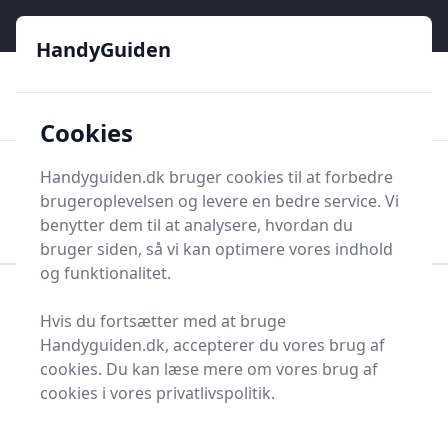
HandyGuiden - Din genvej til gør-det-selv og håndværkere
e menu
HandyGuiden
👌
🏆
De bedste priser
2.552 forskellige produkttyper
🛍️
🎖️
⭐⭐⭐⭐⭐
Tryg shopping
Mange kategorier
Cookies
HandyGuiden
Handyguiden.dk bruger cookies til at forbedre
Men
brugeroplevelsen og levere en bedre service. Vi
Søg nu
Søg nu
benytter dem til at analysere, hvordan du
bruger siden, så vi kan optimere vores indhold
og funktionalitet.
Forside
Renovering og Byggeri
Værktøj
Hvis du fortsætter med at bruge
Diverse værktøj
Diverse værktøj og tilbehør
Handyguiden.dk, accepterer du vores brug af
Luftpumpe
cookies. Du kan læse mere om vores brug af
Luftpumper - 26 på
cookies i vores privatlivspolitik.
lager