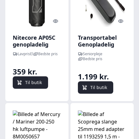
Quick look
Quick l
Nitecore AP05C
Transportabel
genopladelig
Genopladelig
luftpumpe
Luftpumpe 10
LavprisEl
Bedste pris
Seniorpleje
Bar
Bedste pris
359 kr.
1.199 kr.
Til butik
Til butik