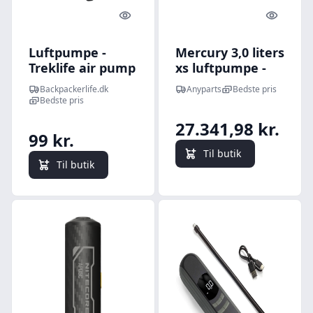
Quick look
Quick l
Luftpumpe -
Mercury 3,0 liters
Treklife air pump
xs luftpumpe -
bag
828123T27
Backpackerlife.dk
Anyparts
Bedste pris
Bedste pris
27.341,98 kr.
99 kr.
Til butik
Til butik