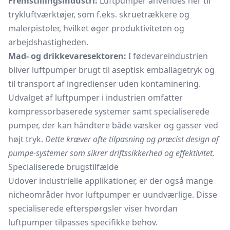
Fremstillingsindustri:
Luftpumper anvendes her til
trykluftværktøjer, som f.eks. skruetrækkere og
malerpistoler, hvilket øger produktiviteten og
arbejdshastigheden.
Mad- og drikkevaresektoren:
I fødevareindustrien
bliver luftpumper brugt til aseptisk emballagetryk og
til transport af ingredienser uden kontaminering.
Udvalget af luftpumper i industrien omfatter
kompressorbaserede systemer samt specialiserede
pumper, der kan håndtere både væsker og gasser ved
højt tryk.
Dette kræver ofte tilpasning og præcist design af
pumpe-systemer som sikrer driftssikkerhed og effektivitet.
Specialiserede brugstilfælde
Udover industrielle applikationer, er der også mange
nicheområder hvor luftpumper er uundværlige. Disse
specialiserede efterspørgsler viser hvordan
luftpumper tilpasses specifikke behov.