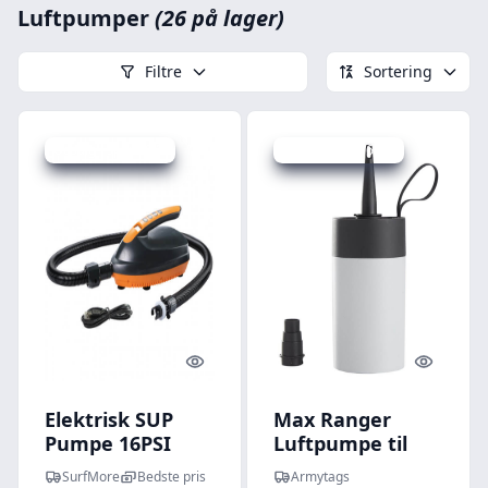
Luftpumper
(26 på lager)
Filtre
Sortering
Udsalg - spar 40 %
Udsalg - spar 61 %
Quick look
Quick l
Elektrisk SUP
Max Ranger
Pumpe 16PSI
Luftpumpe til
batteri
SurfMore
Bedste pris
Armytags