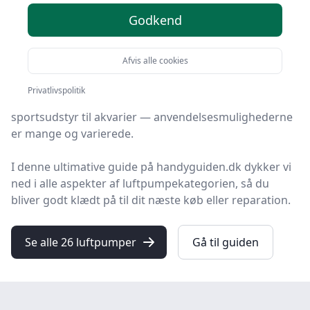
Godkend
I vores moderne verden er luftpumper blevet et
uundværligt værktøj for både privatpersoner og
Afvis alle cookies
professionelle.
Privatlivspolitik
Fra oppustelige madrasser til cykeldæk, fra
sportsudstyr til akvarier — anvendelsesmulighederne
er mange og varierede.
I denne ultimative guide på handyguiden.dk dykker vi
ned i alle aspekter af luftpumpekategorien, så du
bliver godt klædt på til dit næste køb eller reparation.
Se alle 26 luftpumper
Gå til guiden