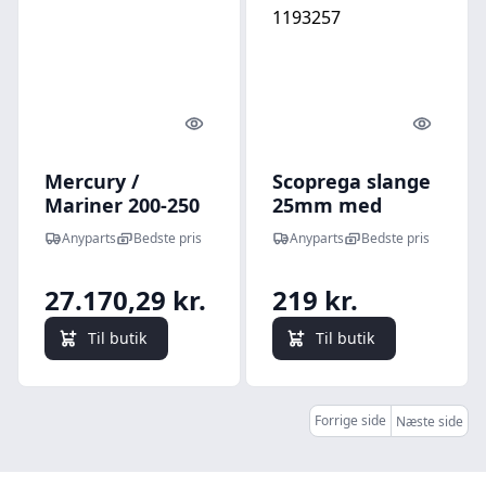
Quick look
Quick l
Mercury /
Scoprega slange
Mariner 200-250
25mm med
hk luftpumpe -
adapter til
Anyparts
Bedste pris
Anyparts
Bedste pris
8M0050657
1193259 1,5 m -
1193257
27.170,29 kr.
219 kr.
Til butik
Til butik
Forrige side
Næste side