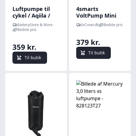
Luftpumpe til
4smarts
cykel / Aqiila /
VoltPump Mini
Bærbar
Luftpumpe til
BatteryStore & More
InCover.dk
Bedste pris
kompressor
Universal Brug -
Bedste pris
Sort
379 kr.
359 kr.
Til butik
Til butik